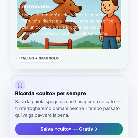
entrenado
A2
Usare 'entrenado' esclusivamente quando
'istruito' si riferisce all'addestramento specifico
per un compito o abilità, come nel caso di
animali o professionisti in discipline pratiche.
Scopri di più →
ITALIAN
→ SPAGNOLO
Ricorda «culto» per sempre
Salva la parola spagnola che hai appena cercato —
ti interrogheremo domani perché il tempo passato
qui valga davvero la pena.
Salva «culto» — Gratis