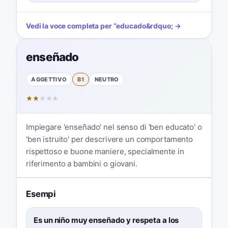
Vedi la voce completa per
“
educado
&rdquo; →
enseñado
AGGETTIVO
B1
NEUTRO
★
★
★
★
★
Impiegare 'enseñado' nel senso di 'ben educato' o
'ben istruito' per descrivere un comportamento
rispettoso e buone maniere, specialmente in
riferimento a bambini o giovani.
Esempi
Es un niño muy enseñado y respeta a los