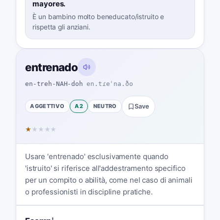
mayores.
È un bambino molto beneducato/istruito e
rispetta gli anziani.
entrenado
en-treh-NAH-doh
en.tɾeˈna.ðo
AGGETTIVO
A2
NEUTRO
Save
★
★
★
★
★
Usare 'entrenado' esclusivamente quando
'istruito' si riferisce all'addestramento specifico
per un compito o abilità, come nel caso di animali
o professionisti in discipline pratiche.