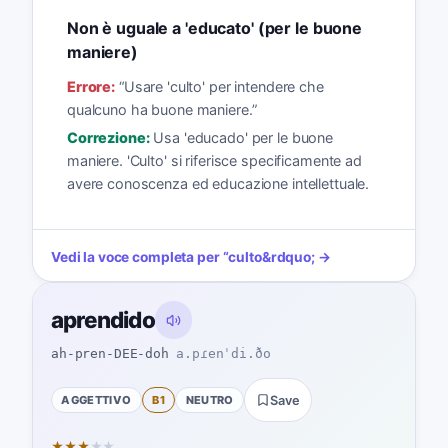
Non è uguale a 'educato' (per le buone
maniere)
Errore:
“
Usare 'culto' per intendere che
qualcuno ha buone maniere.
”
Correzione:
Usa 'educado' per le buone
maniere. 'Culto' si riferisce specificamente ad
avere conoscenza ed educazione intellettuale.
Vedi la voce completa per
“
culto
&rdquo; →
aprendido
ah-pren-DEE-doh
a.pɾenˈdi.ðo
AGGETTIVO
B1
NEUTRO
Save
★
★
★
★
★