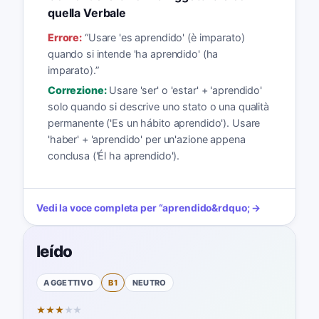
quella Verbale
Errore:
“
Usare 'es aprendido' (è imparato)
quando si intende 'ha aprendido' (ha
imparato).
”
Correzione:
Usare 'ser' o 'estar' + 'aprendido'
solo quando si descrive uno stato o una qualità
permanente ('Es un hábito aprendido'). Usare
'haber' + 'aprendido' per un'azione appena
conclusa ('Él ha aprendido').
Vedi la voce completa per
“
aprendido
&rdquo; →
leído
AGGETTIVO
B1
NEUTRO
★
★
★
★
★