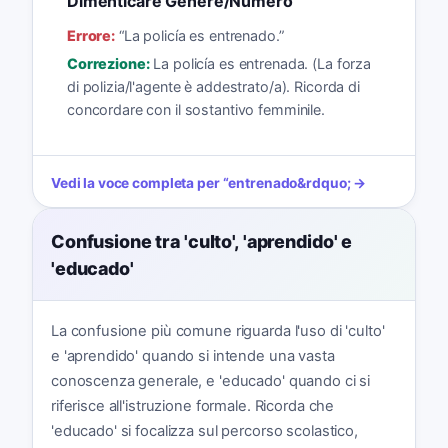
Dimenticare Genere/Numero
Errore:
“
La policía es entrenado.
”
Correzione:
La policía es entrenada. (La forza
di polizia/l'agente è addestrato/a). Ricorda di
concordare con il sostantivo femminile.
Vedi la voce completa per
“
entrenado
&rdquo; →
Confusione tra 'culto', 'aprendido' e
'educado'
La confusione più comune riguarda l'uso di 'culto'
e 'aprendido' quando si intende una vasta
conoscenza generale, e 'educado' quando ci si
riferisce all'istruzione formale. Ricorda che
'educado' si focalizza sul percorso scolastico,