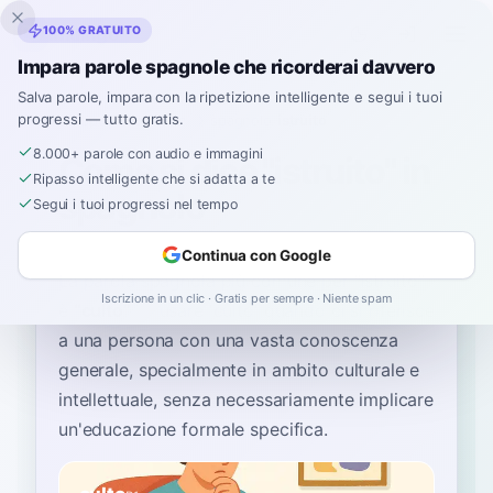
Inklingo
100% GRATUITO
Impara parole spagnole che ricorderai davvero
Salva parole, impara con la ripetizione intelligente e segui i tuoi
progressi — tutto gratis.
Home
›
Spagnolo
›
Italian
→ spagnolo
›
istruito
8.000+ parole con audio e immagini
Come si dice "istruito" in
Ripasso intelligente che si adatta a te
spagnolo
Segui i tuoi progressi nel tempo
Continua con Google
La parola spagnola più comune per
“
istruito
”
Iscrizione in un clic · Gratis per sempre · Niente spam
è
“
culto
”
—
usare 'culto' quando ci si riferisce
a una persona con una vasta conoscenza
generale, specialmente in ambito culturale e
intellettuale, senza necessariamente implicare
un'educazione formale specifica
.