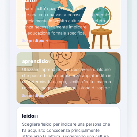
culto
B1
Usare 'culto' quando ci si riferisce a una
persona con una vasta conoscenza generale,
specialmente in ambito culturale e intellettuale,
senza necessariamente implicare
un'educazione formale specifica.
Scopri di più →
aprendido
B1
Utilizzare 'aprendido' per descrivere qualcuno
che possiede una conoscenza approfondita in
un determinato campo, simile a 'colto' ma con
un'enfasi maggiore sull'acquisizione di sapere.
Scopri di più →
leído
B1
Scegliere 'leído' per indicare una persona che
ha acquisito conoscenza principalmente
attraverso la lettura, suggerendo una cultura