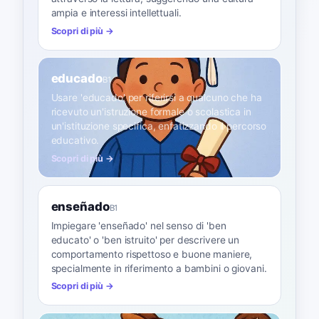
ampia e interessi intellettuali.
Scopri di più →
educado
B1
Usare 'educado' per riferirsi a qualcuno che ha
ricevuto un'istruzione formale o scolastica in
un'istituzione specifica, enfatizzando il percorso
educativo.
Scopri di più →
enseñado
B1
Impiegare 'enseñado' nel senso di 'ben
educato' o 'ben istruito' per descrivere un
comportamento rispettoso e buone maniere,
specialmente in riferimento a bambini o giovani.
Scopri di più →