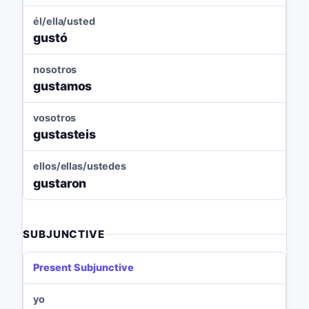
él/ella/usted
gustó
nosotros
gustamos
vosotros
gustasteis
ellos/ellas/ustedes
gustaron
SUBJUNCTIVE
Present Subjunctive
yo