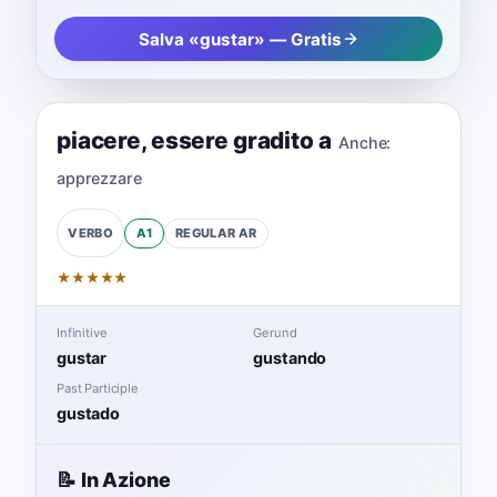
Salva «gustar» — Gratis
piacere
,
essere gradito a
Anche:
apprezzare
A1
REGULAR
AR
VERBO
★
★
★
★
★
Infinitive
Gerund
gustar
gustando
Past Participle
gustado
📝 In Azione