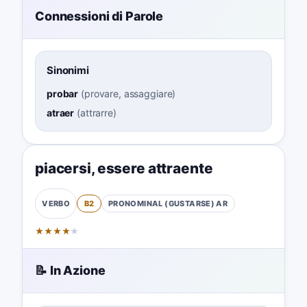
Connessioni di Parole
Sinonimi
probar
(
provare, assaggiare
)
atraer
(
attrarre
)
piacersi
,
essere attraente
B2
PRONOMINAL (GUSTARSE)
AR
VERBO
★
★
★
★
★
📝 In Azione