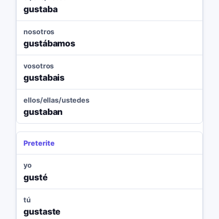
gustaba
nosotros
gustábamos
vosotros
gustabais
ellos/ellas/ustedes
gustaban
Preterite
yo
gusté
tú
gustaste