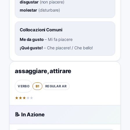
disgustar
(
non piacere
)
molestar
(
disturbare
)
Collocazioni Comuni
Me da gusto
–
Mi fa piacere
¡Qué gusto!
–
Che piacere! / Che bello!
assaggiare
,
attirare
B1
REGULAR
AR
VERBO
★
★
★
★
★
📝 In Azione