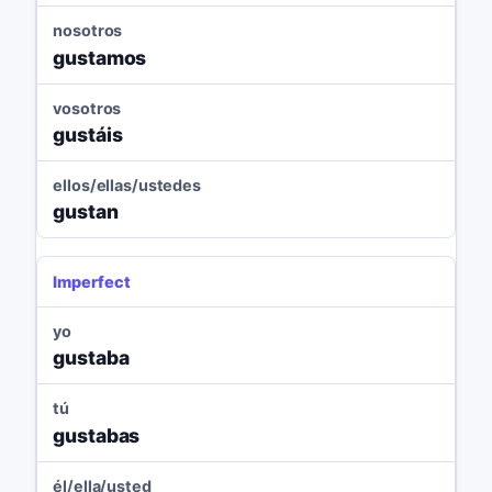
nosotros
gustamos
vosotros
gustáis
ellos/ellas/ustedes
gustan
Imperfect
yo
gustaba
tú
gustabas
él/ella/usted