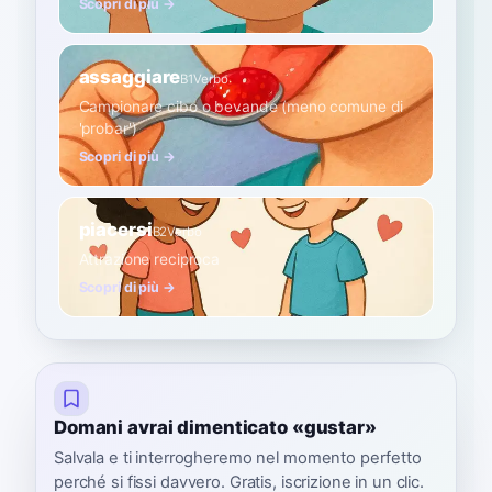
Scopri di più →
assaggiare
B1
Verbo
Campionare cibo o bevande (meno comune di
'probar')
Scopri di più →
piacersi
B2
Verbo
Attrazione reciproca
Scopri di più →
Domani avrai dimenticato «gustar»
Salvala e ti interrogheremo nel momento perfetto
perché si fissi davvero. Gratis, iscrizione in un clic.