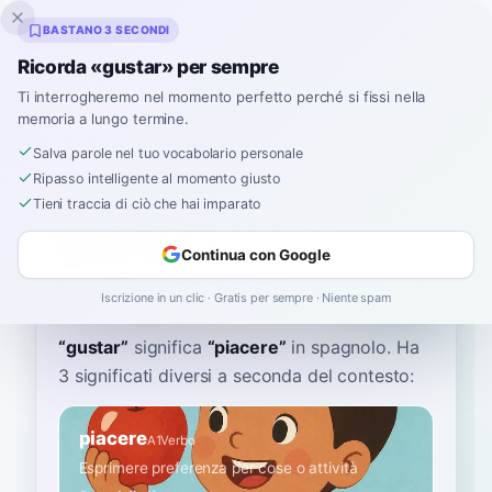
Inklingo
BASTANO 3 SECONDI
Ricorda «gustar» per sempre
Ti interrogheremo nel momento perfetto perché si fissi nella
memoria a lungo termine.
Dizionario
Salva parole nel tuo vocabolario personale
Ripasso intelligente al momento giusto
Home
›
Spagnolo
›
Dizionario
›
gustar
Tieni traccia di ciò che hai imparato
gustar
Continua con Google
goos-TAR
ɡusˈtaɾ
Iscrizione in un clic · Gratis per sempre · Niente spam
“
gustar
”
significa
“
piacere
”
in spagnolo
. Ha
3 significati diversi a seconda del contesto:
piacere
A1
Verbo
Esprimere preferenza per cose o attività