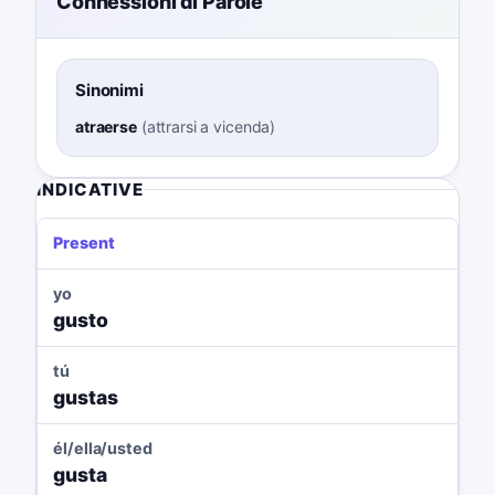
Connessioni di Parole
Sinonimi
atraerse
(
attrarsi a vicenda
)
INDICATIVE
Present
yo
gusto
tú
gustas
él/ella/usted
gusta