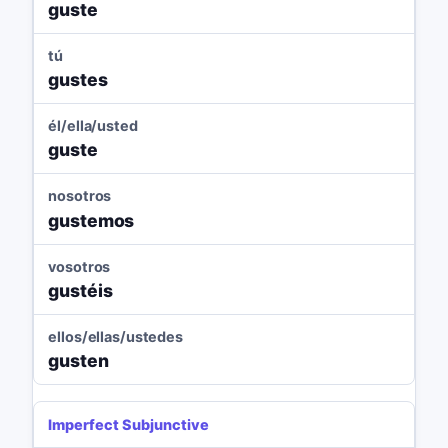
guste
tú
gustes
él/ella/usted
guste
nosotros
gustemos
vosotros
gustéis
ellos/ellas/ustedes
gusten
Imperfect Subjunctive