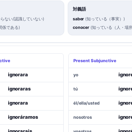
対義語
知らない/認識していない
)
saber
(
知っている（事実）
)
関係である
)
conocer
(
知っている（人・場
ctive
Present Subjunctive
ignorara
ignor
yo
ignoraras
ignor
tú
ignorara
ignor
él/ella/usted
ignoráramos
igno
nosotros
ignorarais
ignor
vosotros