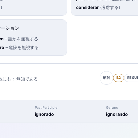
る
)
considerar
(
考慮する
)
ケーション
en
–
誰かを無視する
gro
–
危険を無視する
B2
REGU
動詞
他にも：
無知である
Past Participle
Gerund
ignorado
ignorando