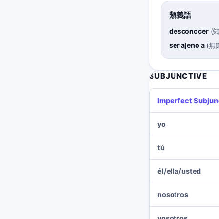
類義語
desconocer
(
ser ajeno a
(
無
SUBJUNCTIVE
Imperfect Subjun
yo
tú
él/ella/usted
nosotros
vosotros