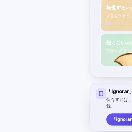
無視する
A2
注意を払わな
詳しく →
知らない
B2
事実や状況を
詳しく →
「ignor
保存すれば
録。
「ignor