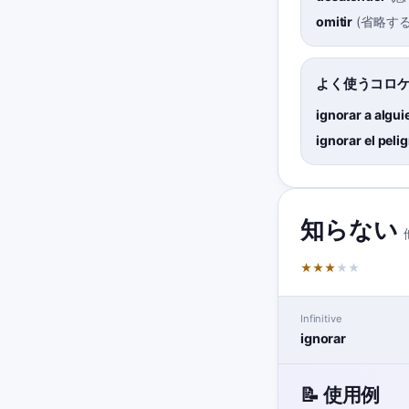
omitir
(
省略す
よく使うコロ
ignorar a algui
ignorar el peli
知らない
★
★
★
★
★
Infinitive
ignorar
📝 使用例