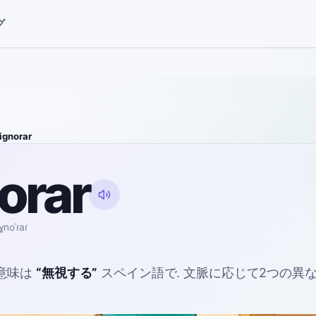
グ
ignorar
orar
iɣnoˈɾaɾ
意味は
“
無視する
”
スペイン語で
. 文脈に応じて2つの異