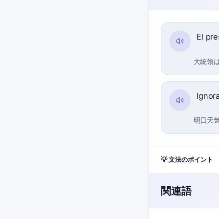
El pr
大統領
Ignor
明日天
💡 文法のポイント
関連語