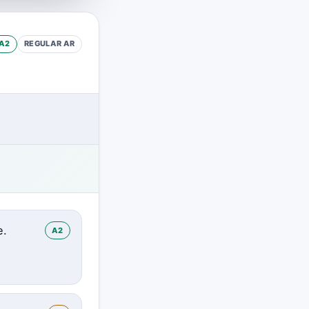
A2
REGULAR
AR
e.
A2