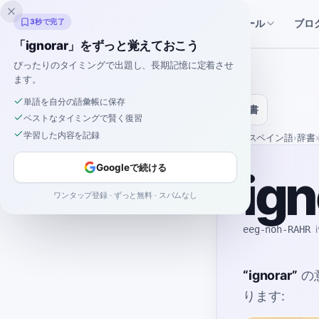
Inklingo
ストーリー
スペイン語ツール
3秒で完了
ブロ
「ignorar」をずっと覚えておこう
ぴったりのタイミングで出題し、長期記憶に定着させ
ます。
単語を自分の語彙帳に保存
辞書
ベストなタイミングで賢く復習
学習した内容を記録
ホーム
›
スペイン語
›
辞書
›
Googleで続ける
ign
ワンタップ登録 · ずっと無料 · スパムなし
eeg-noh-RAHR
“
ignorar
”
の
ります: