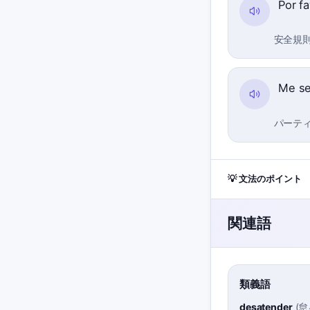
Por fa
安全規
Me se
パーテ
💡 文法のポイント
関連語
類義語
desatender
(
怠