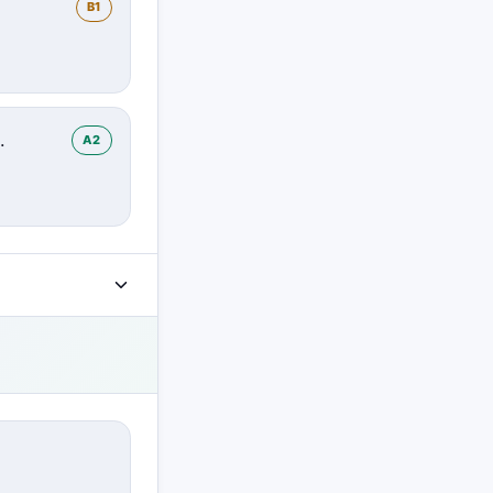
B1
.
A2