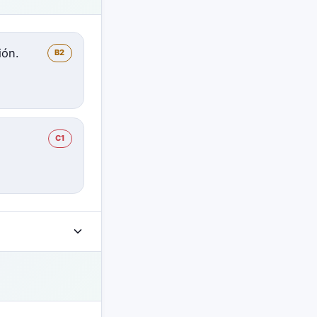
ión.
B2
C1