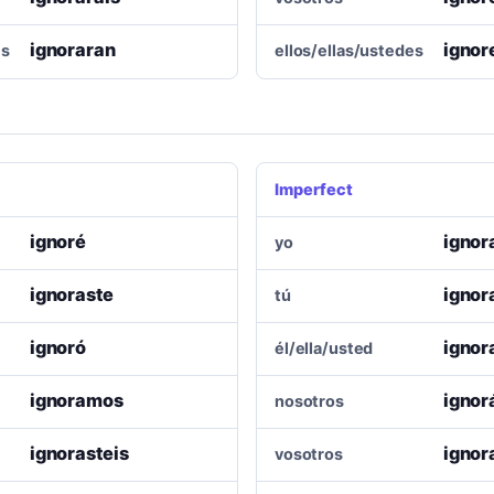
ignoraran
ignor
es
ellos/ellas/ustedes
Imperfect
ignoré
ignor
yo
ignoraste
ignor
tú
ignoró
ignor
él/ella/usted
ignoramos
igno
nosotros
ignorasteis
ignor
vosotros