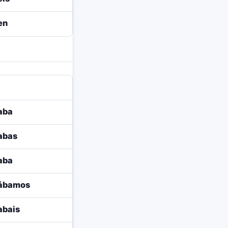
en
aba
abas
aba
rábamos
abais