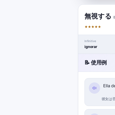
無視する
★
★
★
★
★
Infinitive
ignorar
📝 使用例
Ella 
彼女は