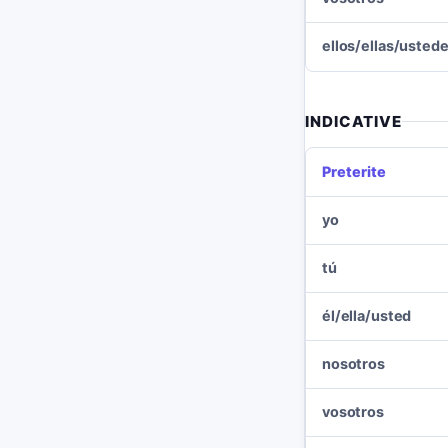
ellos/ellas/usted
INDICATIVE
Preterite
yo
tú
él/ella/usted
nosotros
vosotros