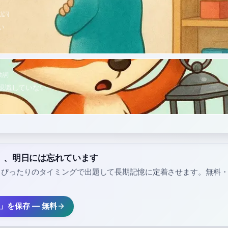
動詞
い
動詞
認識していない
ar」、明日には忘れています
、ぴったりのタイミングで出題して長期記憶に定着させます。無料
ar」を保存 — 無料