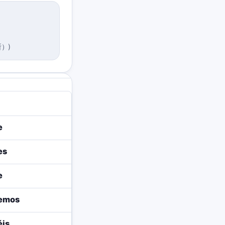
所）
)
e
es
e
remos
éis