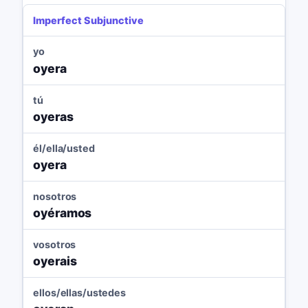
Imperfect Subjunctive
yo
oyera
tú
oyeras
él/ella/usted
oyera
nosotros
oyéramos
vosotros
oyerais
ellos/ellas/ustedes