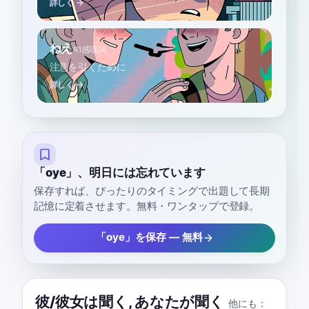
詳しく →
ねえ
A1
感嘆詞
注意を引くために
詳しく →
「oye」、明日には忘れています
保存すれば、ぴったりのタイミングで出題して長期
記憶に定着させます。無料・ワンタップで登録。
「oye」を保存 — 無料
彼/彼女は聞く
,
あなたが聞く
他にも：