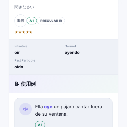
聞きなさい
A1
IRREGULAR
IR
動詞
★
★
★
★
★
Infinitive
Gerund
oír
oyendo
Past Participle
oído
📝 使用例
Ella
oye
un pájaro cantar fuera
de su ventana.
A1