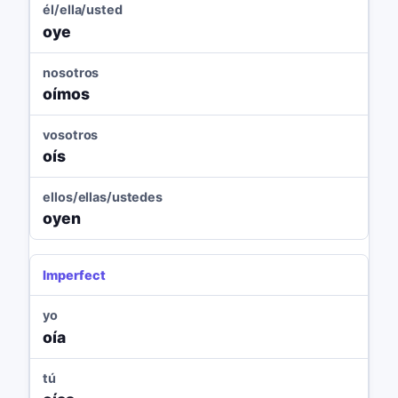
él/ella/usted
oye
nosotros
oímos
vosotros
oís
ellos/ellas/ustedes
oyen
Imperfect
yo
oía
tú