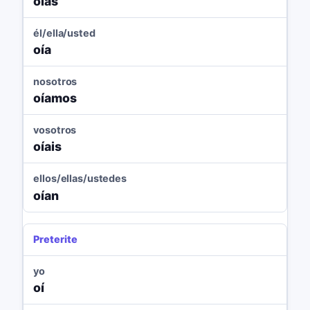
oías
él/ella/usted
oía
nosotros
oíamos
vosotros
oíais
ellos/ellas/ustedes
oían
Preterite
yo
oí