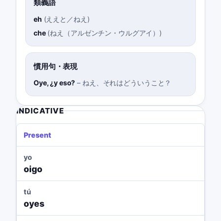
類義語
eh
(
ええと／ねえ
)
che
(
ねえ（アルゼンチン・ウルグアイ）
)
慣用句・表現
Oye, ¿y eso?
–
ねえ、それはどういうこと？
INDICATIVE
Present
yo
oigo
tú
oyes