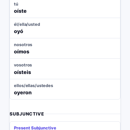
tú
oíste
él/ella/usted
oyó
nosotros
oímos
vosotros
oísteis
ellos/ellas/ustedes
oyeron
SUBJUNCTIVE
Present Subjunctive