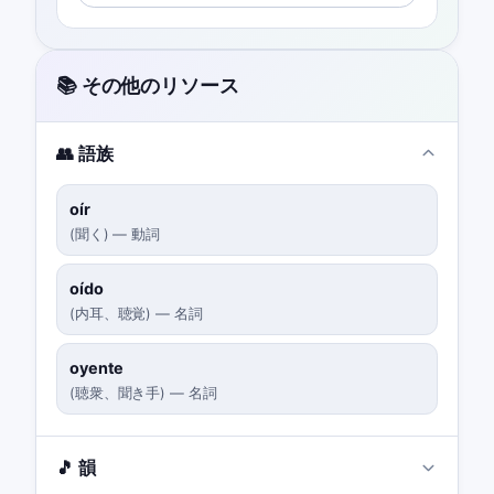
📚 その他のリソース
👥 語族
oír
(
聞く
)
—
動詞
oído
(
内耳、聴覚
)
—
名詞
oyente
(
聴衆、聞き手
)
—
名詞
🎵 韻