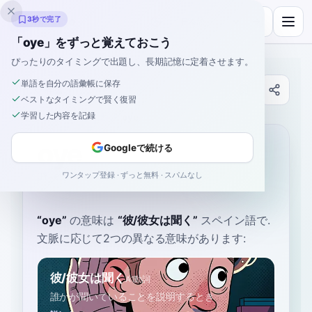
Inklingo
3秒で完了
「oye」をずっと覚えておこう
ぴったりのタイミングで出題し、長期記憶に定着させます。
単語を自分の語彙帳に保存
辞書
ベストなタイミングで賢く復習
学習した内容を記録
ホーム
›
スペイン語
›
辞書
›
oye
oye
Googleで続ける
ワンタップ登録 · ずっと無料 · スパムなし
OY-eh
ˈo.ʝe
“
oye
”
の意味は
“
彼/彼女は聞く
”
スペイン語で
.
文脈に応じて2つの異なる意味があります:
彼/彼女は聞く
A1
動詞
誰かが聞いていることを説明するとき