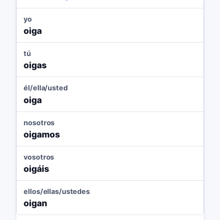
yo
oiga
tú
oigas
él/ella/usted
oiga
nosotros
oigamos
vosotros
oigáis
ellos/ellas/ustedes
oigan