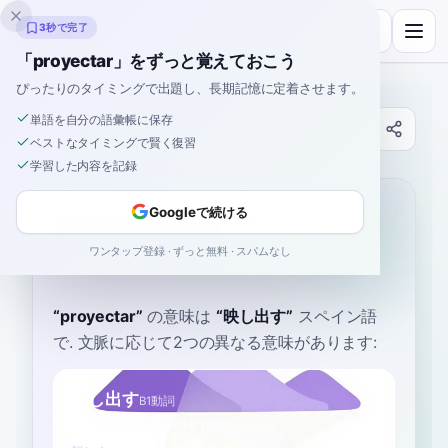
Inklingo
3秒で完了
「proyectar」をずっと覚えておこう
ぴったりのタイミングで出題し、長期記憶に定着させます。
単語を自分の語彙帳に保存
辞書
ベストなタイミングで賢く復習
学習した内容を記録
ホーム
›
スペイン語
›
辞書
›
proyectar
proyectar
Googleで続ける
ワンタップ登録 · ずっと無料 · スパムなし
pro-yek-TAR
pɾojekˈtaɾ
“
proyectar
”
の意味は
“
映し出す
”
スペイン語
で
. 文脈に応じて2つの異なる意味があります:
映し出す
B1
動詞
表面に画像や光を映すこと