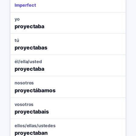
Imperfect
yo
proyectaba
tú
proyectabas
él/ella/usted
proyectaba
nosotros
proyectábamos
vosotros
proyectabais
ellos/ellas/ustedes
proyectaban