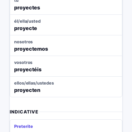
tú
proyectes
él/ella/usted
proyecte
nosotros
proyectemos
vosotros
proyectéis
ellos/ellas/ustedes
proyecten
INDICATIVE
Preterite