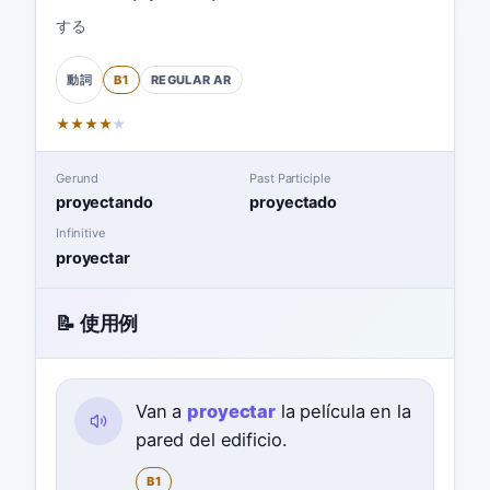
する
B1
REGULAR
AR
動詞
★
★
★
★
★
Gerund
Past Participle
proyectando
proyectado
Infinitive
proyectar
📝 使用例
Van a
proyectar
la película en la
pared del edificio.
B1