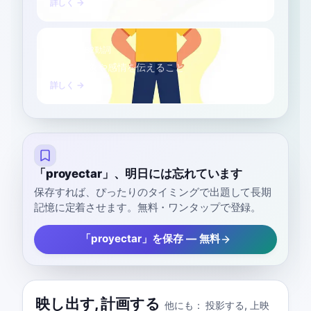
詳しく →
伝える
B2
動詞
特定の印象や感情を伝えること
詳しく →
「proyectar」、明日には忘れています
保存すれば、ぴったりのタイミングで出題して長期
記憶に定着させます。無料・ワンタップで登録。
「proyectar」を保存 — 無料
映し出す
,
計画する
他にも：
投影する
,
上映