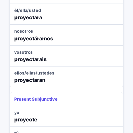
él/ella/usted
proyectara
nosotros
proyectáramos
vosotros
proyectarais
ellos/ellas/ustedes
proyectaran
Present Subjunctive
yo
proyecte