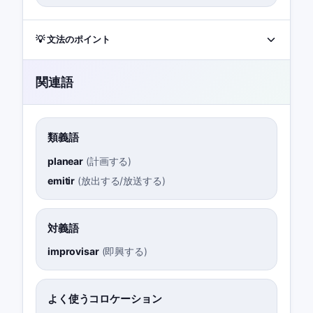
💡 文法のポイント
関連語
類義語
planear
(
計画する
)
emitir
(
放出する/放送する
)
対義語
improvisar
(
即興する
)
よく使うコロケーション