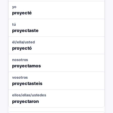
yo
proyecté
tú
proyectaste
él/ella/usted
proyectó
nosotros
proyectamos
vosotros
proyectasteis
ellos/ellas/ustedes
proyectaron