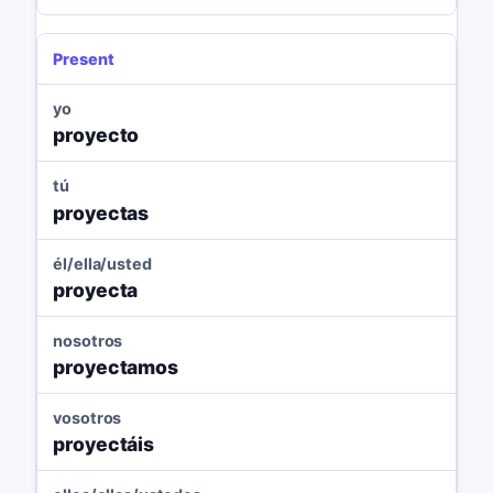
Present
yo
proyecto
tú
proyectas
él/ella/usted
proyecta
nosotros
proyectamos
vosotros
proyectáis