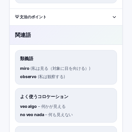
💡 文法のポイント
関連語
類義語
miro
(
私は見る（対象に目を向ける）
)
observo
(
私は観察する
)
よく使うコロケーション
veo algo
–
何かが見える
no veo nada
–
何も見えない