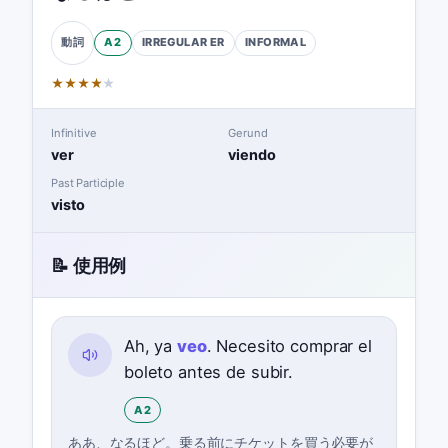
A2
IRREGULAR
ER
INFORMAL
動詞
★
★
★
★
★
Infinitive
Gerund
ver
viendo
Past Participle
visto
📝 使用例
Ah, ya
veo
. Necesito comprar el
boleto antes de subir.
A2
ああ、なるほど。乗る前にチケットを買う必要が