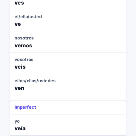
ves
él/ella/usted
ve
nosotros
vemos
vosotros
veis
ellos/ellas/ustedes
ven
Imperfect
yo
veía