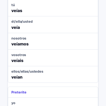
tú
veías
él/ella/usted
veía
nosotros
veíamos
vosotros
veíais
ellos/ellas/ustedes
veían
Preterite
yo