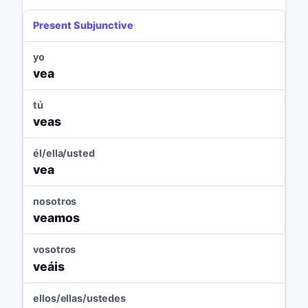
Present Subjunctive
yo
vea
tú
veas
él/ella/usted
vea
nosotros
veamos
vosotros
veáis
ellos/ellas/ustedes