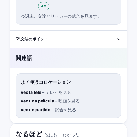
A2
今週末、友達とサッカーの試合を見ます。
💡 文法のポイント
関連語
よく使うコロケーション
veo la tele
–
テレビを見る
veo una película
–
映画を見る
veo un partido
–
試合を見る
なるほど
他にも：
わかった