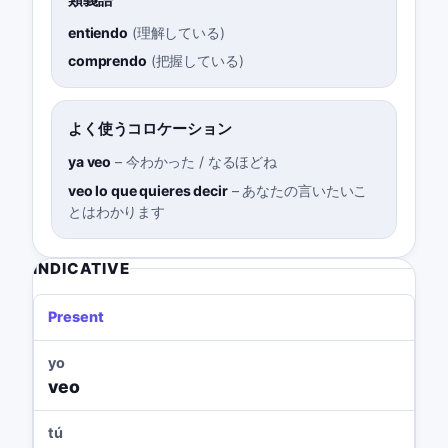
entiendo
(
理解している
)
comprendo
(
把握している
)
よく使うコロケーション
ya veo
–
今わかった / なるほどね
veo lo que quieres decir
–
あなたの言いたいこ
とはわかります
INDICATIVE
Present
yo
veo
tú