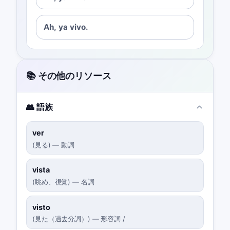
Ah, ya vivo.
📚 その他のリソース
👥 語族
ver
(
見る
)
—
動詞
vista
(
眺め、視覚
)
—
名詞
visto
(
見た（過去分詞）
)
—
形容詞 /