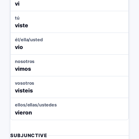
vi
tú
viste
él/ella/usted
vio
nosotros
vimos
vosotros
visteis
ellos/ellas/ustedes
vieron
SUBJUNCTIVE