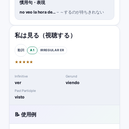
慣用句・表現
no veo la hora de...
–
～するのが待ちきれない
私は見る（視聴する）
A1
IRREGULAR
ER
動詞
★
★
★
★
★
Infinitive
Gerund
ver
viendo
Past Participle
visto
📝 使用例