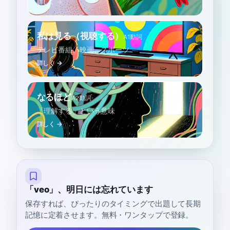
詳しく →
私は見る（視聴する）
A1
動詞
テレビ番組、映画、スポーツ
詳しく →
なるほど
A2
動詞
「理解する」という意味
詳しく →
「veo」、明日には忘れています
保存すれば、ぴったりのタイミングで出題して長期
記憶に定着させます。無料・ワンタップで登録。