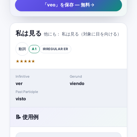
「veo」を保存 — 無料
私は見る
他にも：
私は見る（対象に目を向ける）
A1
IRREGULAR
ER
動詞
★
★
★
★
★
Infinitive
Gerund
ver
viendo
Past Participle
visto
📝 使用例