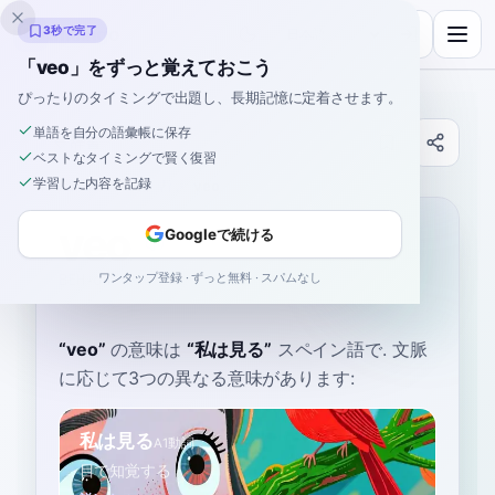
Inklingo
3秒で完了
「veo」をずっと覚えておこう
ぴったりのタイミングで出題し、長期記憶に定着させます。
単語を自分の語彙帳に保存
辞書
ベストなタイミングで賢く復習
学習した内容を記録
ホーム
›
スペイン語
›
辞書
›
veo
veo
Googleで続ける
ワンタップ登録 · ずっと無料 · スパムなし
BEH-oh
'be.o
“
veo
”
の意味は
“
私は見る
”
スペイン語で
. 文脈
に応じて3つの異なる意味があります:
私は見る
A1
動詞
目で知覚する