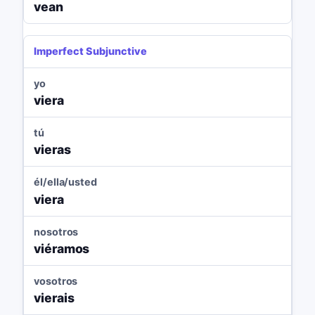
vean
Imperfect Subjunctive
yo
viera
tú
vieras
él/ella/usted
viera
nosotros
viéramos
vosotros
vierais