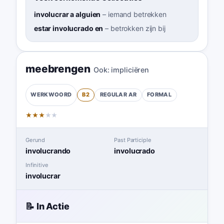
involucrar a alguien
–
iemand betrekken
estar involucrado en
–
betrokken zijn bij
meebrengen
Ook:
impliciëren
B2
REGULAR
AR
FORMAL
WERKWOORD
★
★
★
★
★
Gerund
Past Participle
involucrando
involucrado
Infinitive
involucrar
📝 In Actie