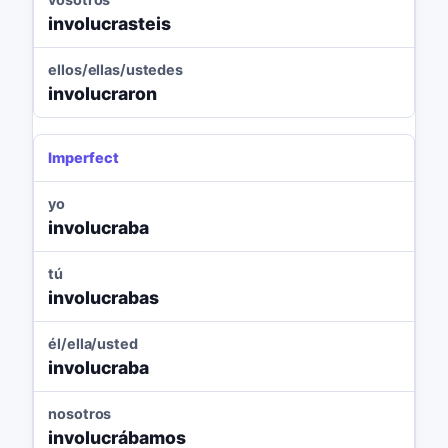
involucrasteis
ellos/ellas/ustedes
involucraron
Imperfect
yo
involucraba
tú
involucrabas
él/ella/usted
involucraba
nosotros
involucrábamos