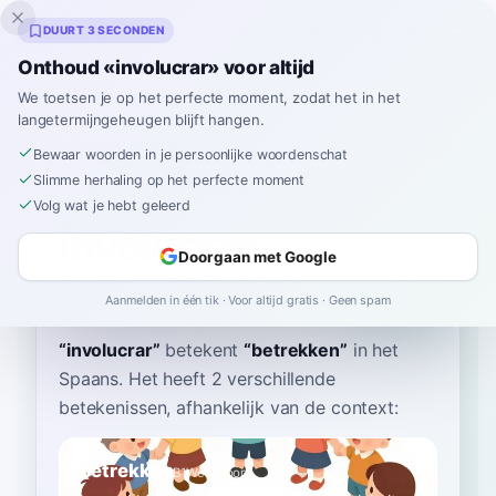
Inklingo
DUURT 3 SECONDEN
Onthoud «involucrar» voor altijd
We toetsen je op het perfecte moment, zodat het in het
langetermijngeheugen blijft hangen.
Woordenboek
Bewaar woorden in je persoonlijke woordenschat
Slimme herhaling op het perfecte moment
Home
›
Spaans
›
Woordenboek
›
involucrar
Volg wat je hebt geleerd
involucrar
Doorgaan met Google
een-boh-loo-krahr
inboluˈkɾaɾ
Aanmelden in één tik · Voor altijd gratis · Geen spam
“
involucrar
”
betekent
“
betrekken
”
in het
Spaans
. Het heeft 2 verschillende
betekenissen, afhankelijk van de context:
betrekken
B1
Werkwoord