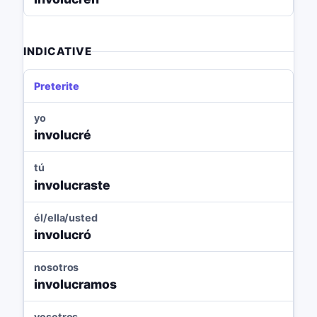
INDICATIVE
Preterite
yo
involucré
tú
involucraste
él/ella/usted
involucró
nosotros
involucramos
vosotros