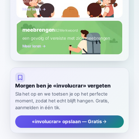
iemand betrekken bij een situatie of activiteit
Meer leren →
meebrengen
B2
Werkwoord
een gevolg of vereiste met zich meebrengen
Meer leren →
Morgen ben je «involucrar» vergeten
Sla het op en we toetsen je op het perfecte
moment, zodat het echt blijft hangen. Gratis,
aanmelden in één tik.
«involucrar» opslaan — Gratis