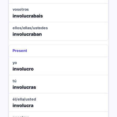
vosotros
involucrabais
ellos/ellas/ustedes
involucraban
Present
yo
involucro
tú
involucras
él/ella/usted
involucra