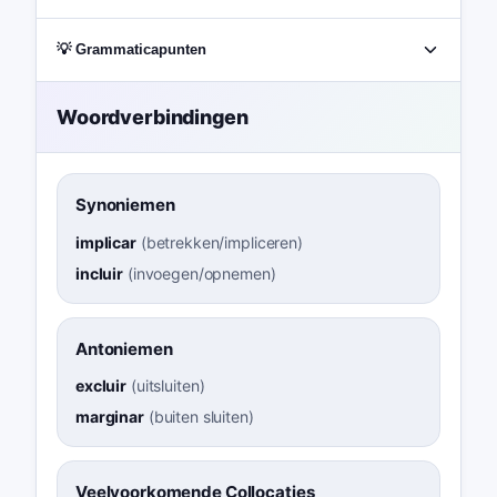
💡 Grammaticapunten
Woordverbindingen
Synoniemen
implicar
(
betrekken/impliceren
)
incluir
(
invoegen/opnemen
)
Antoniemen
excluir
(
uitsluiten
)
marginar
(
buiten sluiten
)
Veelvoorkomende Collocaties