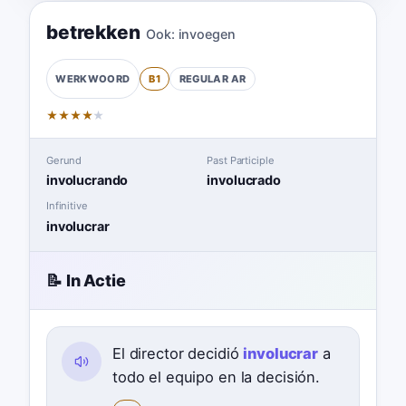
betrekken
Ook:
invoegen
B1
REGULAR
AR
WERKWOORD
★
★
★
★
★
Gerund
Past Participle
involucrando
involucrado
Infinitive
involucrar
📝 In Actie
El director decidió
involucrar
a
todo el equipo en la decisión.