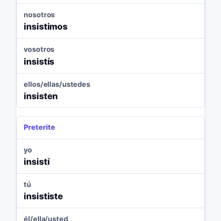
nosotros
insistimos
vosotros
insistís
ellos/ellas/ustedes
insisten
Preterite
yo
insistí
tú
insististe
él/ella/usted