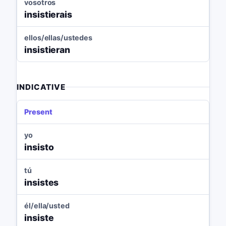
vosotros
insistierais
ellos/ellas/ustedes
insistieran
INDICATIVE
Present
yo
insisto
tú
insistes
él/ella/usted
insiste