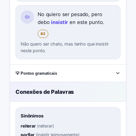
No quiero ser pesado, pero
debo
insistir
en este punto.
B2
Não quero ser chato, mas tenho que insistir
neste ponto.
💡 Pontos gramaticais
Conexões de Palavras
Sinônimos
reiterar
(
reiterar
)
porfiar
(
insistir teimosamente
)