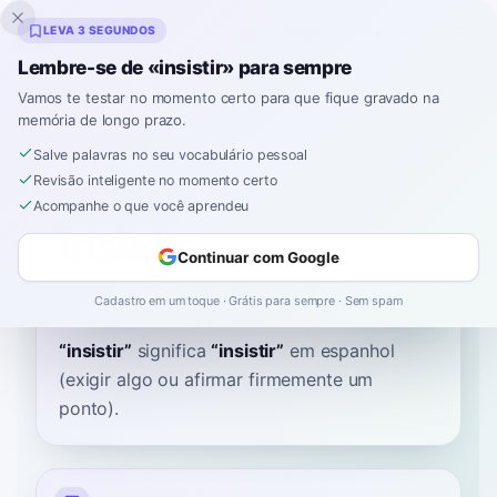
Inklingo
LEVA 3 SEGUNDOS
Lembre-se de «insistir» para sempre
Vamos te testar no momento certo para que fique gravado na
memória de longo prazo.
Dicionário
Salve palavras no seu vocabulário pessoal
Revisão inteligente no momento certo
Início
›
Espanhol
›
Dicionário
›
insistir
Acompanhe o que você aprendeu
insistir
Continuar com Google
een-sees-TEER
insi'stir
Cadastro em um toque · Grátis para sempre · Sem spam
“
insistir
”
significa
“
insistir
”
em espanhol
(exigir algo ou afirmar firmemente um
ponto).