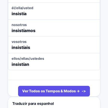
él/ella/usted
insistía
nosotros
insistíamos
vosotros
insistíais
ellos/ellas/ustedes
insistían
Ver Todos os Tempos & Modos →
Traduzir para espanhol