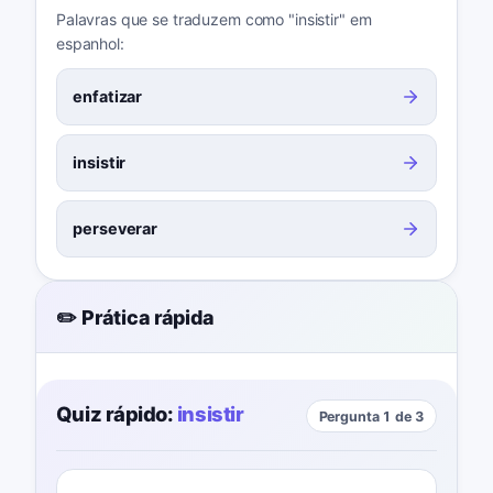
Palavras que se traduzem como "insistir" em
espanhol:
enfatizar
insistir
perseverar
✏️ Prática rápida
Quiz rápido:
insistir
Pergunta 1 de 3