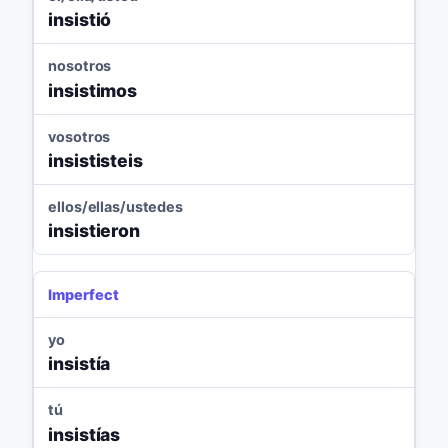
insistió
nosotros
insistimos
vosotros
insististeis
ellos/ellas/ustedes
insistieron
Imperfect
yo
insistía
tú
insistías