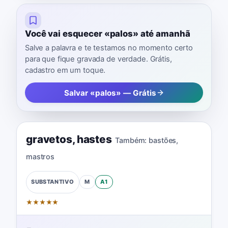
Você vai esquecer «palos» até amanhã
Salve a palavra e te testamos no momento certo
para que fique gravada de verdade. Grátis,
cadastro em um toque.
Salvar «palos» — Grátis
gravetos
,
hastes
Também:
bastões
,
mastros
M
A1
SUBSTANTIVO
★
★
★
★
★