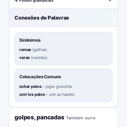
💡 Pontos gramaticais
Conexões de Palavras
Sinônimos
ramas
(
galhos
)
varas
(
varetas
)
Colocações Comuns
echar palos
–
jogar gravetos
unir los palos
–
unir as hastes
golpes
,
pancadas
Também:
surra