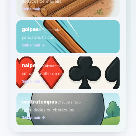
pedaços de madeira
Saiba mais →
golpes
B1
Substantivo
pancadas físicas
Saiba mais →
naipes
B2
Substantivo
em um baralho de cartas
Saiba mais →
contratempos
C1
Substantivo
dificuldades ou obstáculos
Saiba mais →