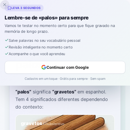
Inklingo
LEVA 3 SEGUNDOS
Lembre-se de «palos» para sempre
Vamos te testar no momento certo para que fique gravado na
memória de longo prazo.
Dicionário
Salve palavras no seu vocabulário pessoal
Revisão inteligente no momento certo
Início
›
Espanhol
›
Dicionário
›
palos
Acompanhe o que você aprendeu
palos
Continuar com Google
PAH-lohs
ˈpalos
Cadastro em um toque · Grátis para sempre · Sem spam
“
palos
”
significa
“
gravetos
”
em espanhol
.
Tem 4 significados diferentes dependendo
do contexto:
gravetos
A1
Substantivo