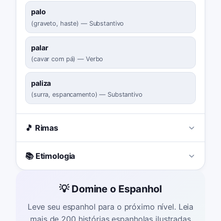
palo
(
graveto, haste
)
—
Substantivo
palar
(
cavar com pá
)
—
Verbo
paliza
(
surra, espancamento
)
—
Substantivo
🎵 Rimas
📚 Etimologia
💡 Domine o Espanhol
Leve seu espanhol para o próximo nível. Leia
mais de 200 histórias espanholas ilustradas