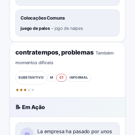
Colocações Comuns
juego de palos
–
jogo de naipes
contratempos
,
problemas
Também:
momentos difíceis
M
C1
INFORMAL
SUBSTANTIVO
★
★
★
★
★
📝 Em Ação
La empresa ha pasado por unos