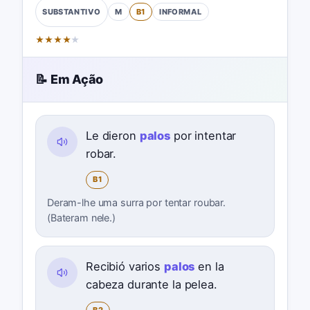
M
B1
INFORMAL
SUBSTANTIVO
★
★
★
★
★
📝 Em Ação
Le dieron
palos
por intentar
robar.
B1
Deram-lhe uma surra por tentar roubar.
(Bateram nele.)
Recibió varios
palos
en la
cabeza durante la pelea.