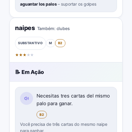
aguantar los palos
–
suportar os golpes
naipes
Também:
clubes
M
B2
SUBSTANTIVO
★
★
★
★
★
📝 Em Ação
Necesitas tres cartas del mismo
palo para ganar.
B2
Você precisa de três cartas do mesmo naipe
para ganhar.