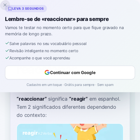
Inklingo
LEVA 3 SEGUNDOS
Lembre-se de «reaccionar» para sempre
Vamos te testar no momento certo para que fique gravado na
memória de longo prazo.
Dicionário
Salve palavras no seu vocabulário pessoal
Revisão inteligente no momento certo
Início
›
Espanhol
›
Dicionário
›
reaccionar
Acompanhe o que você aprendeu
reaccionar
Continuar com Google
re-ak-syo-NAR
reaksjoˈnar
Cadastro em um toque · Grátis para sempre · Sem spam
“
reaccionar
”
significa
“
reagir
”
em espanhol
.
Tem 2 significados diferentes dependendo
do contexto:
reagir
A2
Verbo