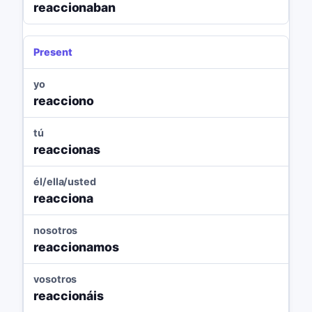
reaccionaban
Present
yo
reacciono
tú
reaccionas
él/ella/usted
reacciona
nosotros
reaccionamos
vosotros
reaccionáis