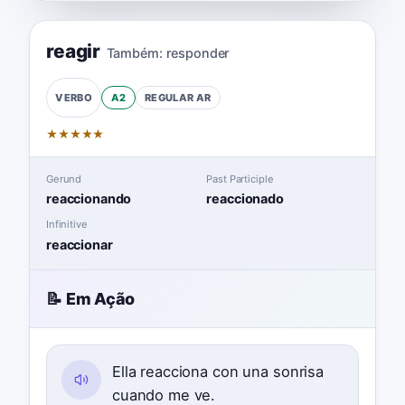
reagir
Também:
responder
A2
REGULAR
AR
VERBO
★
★
★
★
★
Gerund
Past Participle
reaccionando
reaccionado
Infinitive
reaccionar
📝 Em Ação
Ella reacciona con una sonrisa
cuando me ve.