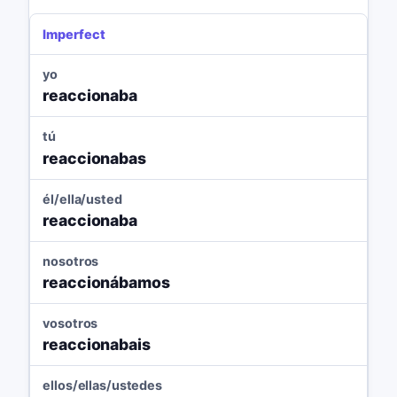
Imperfect
yo
reaccionaba
tú
reaccionabas
él/ella/usted
reaccionaba
nosotros
reaccionábamos
vosotros
reaccionabais
ellos/ellas/ustedes