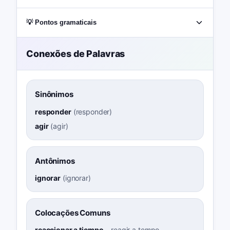
💡 Pontos gramaticais
Conexões de Palavras
Sinônimos
responder
(
responder
)
agir
(
agir
)
Antônimos
ignorar
(
ignorar
)
Colocações Comuns
reaccionar a tiempo
–
reagir a tempo