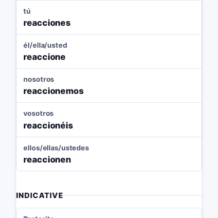
tú
reacciones
él/ella/usted
reaccione
nosotros
reaccionemos
vosotros
reaccionéis
ellos/ellas/ustedes
reaccionen
INDICATIVE