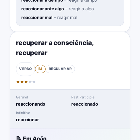
reaccionar ante algo
–
reagir a algo
reaccionar mal
–
reagir mal
recuperar a consciência
,
recuperar
B1
REGULAR
AR
VERBO
★
★
★
★
★
Gerund
Past Participle
reaccionando
reaccionado
Infinitive
reaccionar
📝 Em Ação