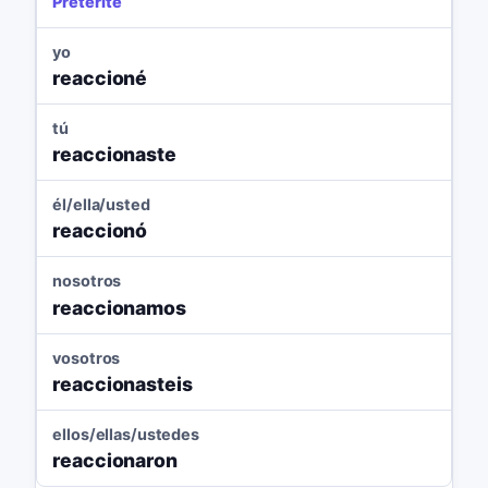
Preterite
yo
reaccioné
tú
reaccionaste
él/ella/usted
reaccionó
nosotros
reaccionamos
vosotros
reaccionasteis
ellos/ellas/ustedes
reaccionaron