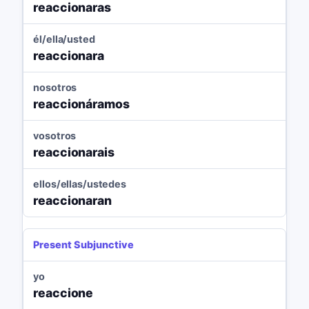
reaccionaras
él/ella/usted
reaccionara
nosotros
reaccionáramos
vosotros
reaccionarais
ellos/ellas/ustedes
reaccionaran
Present Subjunctive
yo
reaccione