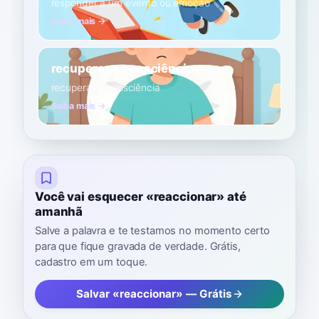
responder a um evento ou emoção
Saiba mais →
recuperar a consciência
B1
Verbo
recuperar a consciência
Saiba mais →
Você vai esquecer «reaccionar» até
amanhã
Salve a palavra e te testamos no momento certo
para que fique gravada de verdade. Grátis,
cadastro em um toque.
Salvar «reaccionar» — Grátis