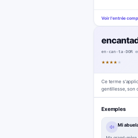
Voir l'entrée com
encanta
en-can-ta-DOR
e
★
★
★
★
★
Ce terme s'appli
gentillesse, son
Exemples
Mi abuela
Ma grand-mère e