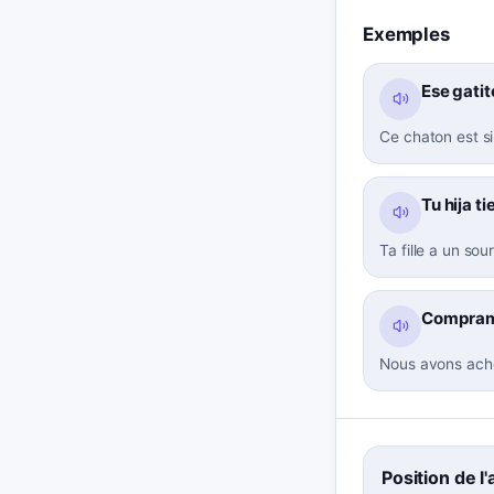
Exemples
Ese gatit
Ce chaton est si
Tu hija t
Ta fille a un sou
Compramo
Nous avons ache
Position de l'