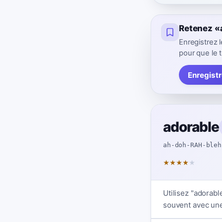
Retenez «
Enregistrez
pour que le t
Enregist
adorable
ah-doh-RAH-bleh
★
★
★
★
★
Utilisez "adorabl
souvent avec un