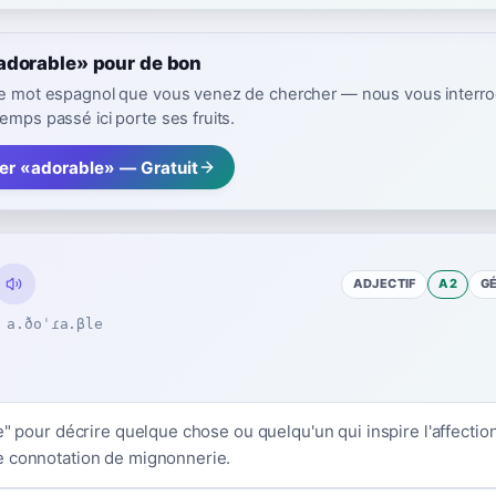
adorable» pour de bon
 le mot espagnol que vous venez de chercher — nous vous interr
emps passé ici porte ses fruits.
rer «adorable» — Gratuit
ADJECTIF
A2
G
a.ðoˈɾa.βle
e" pour décrire quelque chose ou quelqu'un qui inspire l'affection
e connotation de mignonnerie.