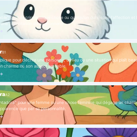
able" pour décrire quelque chose ou quelqu'un qui inspire l'affection et 
 une connotation de mignonnerie.
 →
r
B1
plique pour décrire une personne, un lieu ou une situation qui plaît be
son charme ou son aspect agréable.
 →
ra
A2
antadora" pour une femme ou une chose féminine qui dégage un charm
apparence que par sa personnalité.
 →