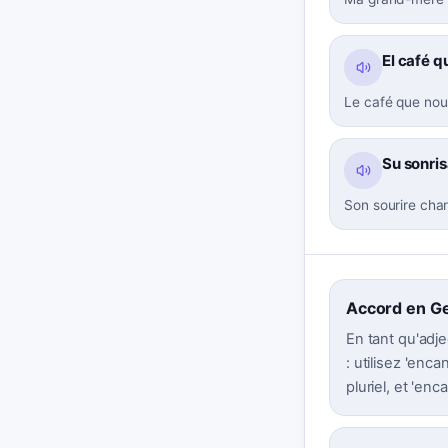
El café 
Le café que nous
Su sonris
Son sourire char
Accord en G
En tant qu'adje
: utilisez 'enc
pluriel, et 'enc