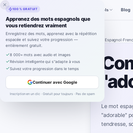
Inklingo
100 % GRATUIT
Blog
Histoires
Outils espagnols
Apprenez des mots espagnols que
vous retiendrez vraiment
Enregistrez des mots, apprenez avec la répétition
espacée et suivez votre progression —
Accueil
›
Espagnol
›
Fren
entièrement gratuit.
Com
8 000+ mots avec audio et images
Révision intelligente qui s''adapte à vous
Suivez votre progression dans le temps
"ad
Continuer avec Google
Inscription en un clic · Gratuit pour toujours · Pas de spam
Le mot espag
"adorable" po
tendresse, s