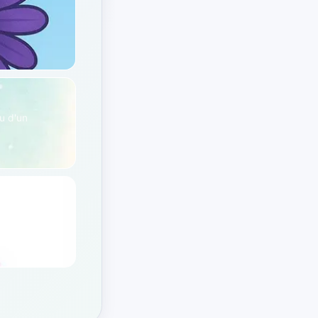
,
u d'un
tionnelles de