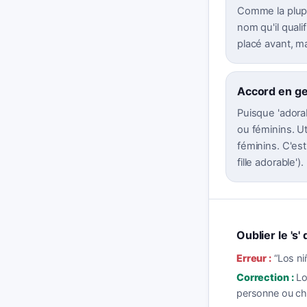
Comme la plupa
nom qu'il quali
placé avant, ma
Accord en g
Puisque 'adorab
ou féminins. U
féminins. C'est
fille adorable').
Oublier le 's' 
Erreur :
“
Los ni
Correction :
Lo
personne ou cho