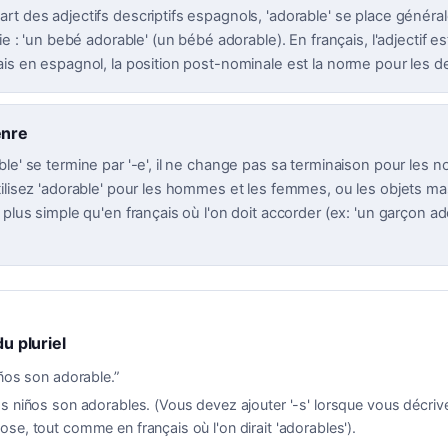
rt des adjectifs descriptifs espagnols, 'adorable' se place généra
fie : 'un bebé adorable' (un bébé adorable). En français, l'adjectif e
is en espagnol, la position post-nominale est la norme pour les de
enre
le' se termine par '-e', il ne change pas sa terminaison pour les 
tilisez 'adorable' pour les hommes et les femmes, ou les objets ma
 plus simple qu'en français où l'on doit accorder (ex: 'un garçon ad
du pluriel
ños son adorable.
”
s niños son adorables. (Vous devez ajouter '-s' lorsque vous décriv
se, tout comme en français où l'on dirait 'adorables').