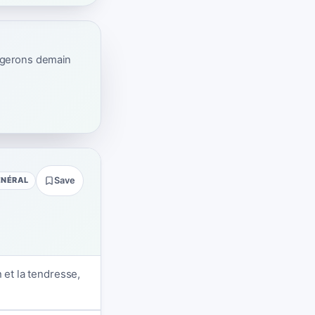
ogerons demain
ÉNÉRAL
Save
 et la tendresse,