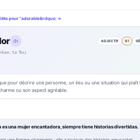
plète pour
“
adorable
&rdquo; →
dor
ADJECTIF
B1
G
nkan.taˈðoɾ
que pour décrire une personne, un lieu ou une situation qui plaî
 charme ou son aspect agréable.
 es una mujer encantadora, siempre tiene historias divertidas.
st une femme charmante ; elle a toujours des histoires amusantes.