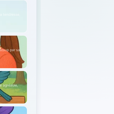
la tendresse,
aucoup par sa
e agréable,