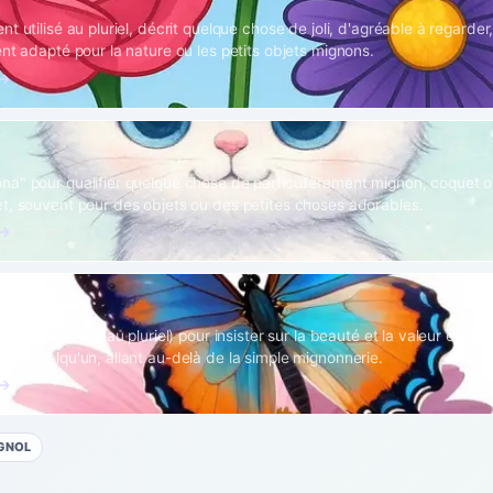
t utilisé au pluriel, décrit quelque chose de joli, d'agréable à regarder
nt adapté pour la nature ou les petits objets mignons.
 →
a" pour qualifier quelque chose de particulièrement mignon, coquet o
t, souvent pour des objets ou des petites choses adorables.
 →
1
iosos" (souvent au pluriel) pour insister sur la beauté et la valeur excep
 ou quelqu'un, allant au-delà de la simple mignonnerie.
 →
GNOL