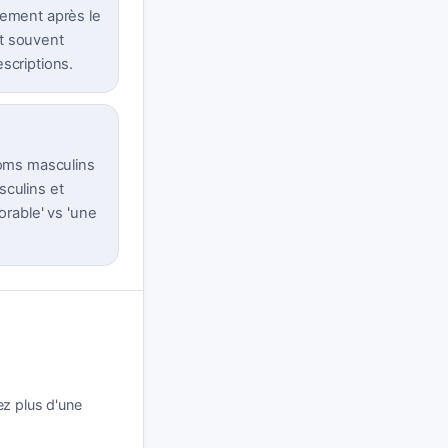
lement après le
st souvent
scriptions.
noms masculins
sculins et
orable' vs 'une
ez plus d'une