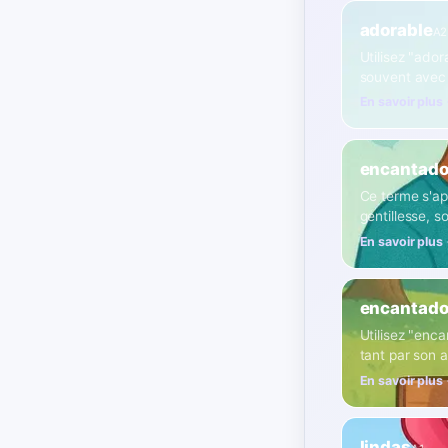
adorable
A2
Utilisez "ador
souvent avec
En savoir plus
encantado
Ce terme s'ap
gentillesse, 
En savoir plus
encantado
Utilisez "enc
tant par son 
En savoir plus
lindas