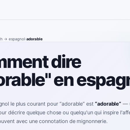
ch
→ espagnol
›
adorable
ment dire
orable" en espag
nol le plus courant pour
“
adorable
”
est
“
adorable
”
—
ur décrire quelque chose ou quelqu'un qui inspire l'affe
ouvent avec une connotation de mignonnerie
.