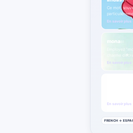
A1
Ce mot, souven
particulièreme
En savoir plus
mona
B1
Employez "mon
charme discre
En savoir plus
preciosos
A
Utilisez "prec
quelque chose
En savoir plus
FRENCH
→ ESPA