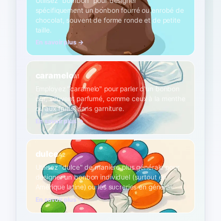
Utilisez "bombón" pour désigner
spécifiquement un bonbon fourré ou enrobé de
chocolat, souvent de forme ronde et de petite
taille.
En savoir plus →
caramelo
A1
Employez "caramelo" pour parler d'un bonbon
dur, souvent parfumé, comme ceux à la menthe
ou aux fruits, sans garniture.
En savoir plus →
dulce
A2
Utilisez "dulce" de manière plus générale pour
désigner un bonbon individuel (surtout en
Amérique latine) ou les sucreries en général.
En savoir plus →