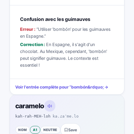
Confusion avec les guimauves
Erreur :
“
Utiliser 'bombón' pour les guimauves
en Espagne.
”
Correction :
En Espagne, il s'agit d'un
chocolat. Au Mexique, cependant, 'bombón'
peut signifier guimauve. Le contexte est
essentiel !
Voir l'entrée complète pour
“
bombón
&rdquo; →
caramelo
kah-rah-MEH-loh
ka.ɾaˈme.lo
NOM
A1
NEUTRE
Save