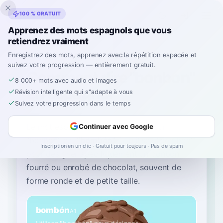
Inklingo
100 % GRATUIT
Apprenez des mots espagnols que vous
retiendrez vraiment
Accueil
›
Espagnol
›
French
→ espagnol
›
bonbon
Enregistrez des mots, apprenez avec la répétition espacée et
suivez votre progression — entièrement gratuit.
Comment dire "bonbon"
8 000+ mots avec audio et images
en espagnol
Révision intelligente qui s''adapte à vous
Suivez votre progression dans le temps
Le mot espagnol le plus courant pour
Continuer avec Google
“
bonbon
”
est
“
bombón
”
—
utilisez "bombón"
Inscription en un clic · Gratuit pour toujours · Pas de spam
pour désigner spécifiquement un bonbon
fourré ou enrobé de chocolat, souvent de
forme ronde et de petite taille
.
bombón
A1