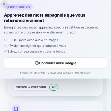
Inklingo
100 % GRATUIT
Apprenez des mots espagnols que vous
retiendrez vraiment
Accueil
›
Espagnol
›
French
→ espagnol
›
massue
Enregistrez des mots, apprenez avec la répétition espacée et
suivez votre progression — entièrement gratuit.
Comment dire "massue"
8 000+ mots avec audio et images
en espagnol
Révision intelligente qui s''adapte à vous
Suivez votre progression dans le temps
Le mot espagnol pour
“
massue
”
est
“
palo
”
—
Continuer avec Google
A1
niveau
.
C'est un mot très courant en
Inscription en un clic · Gratuit pour toujours · Pas de spam
espagnol quotidien.
FRENCH
→ ESPAGNOL
A1