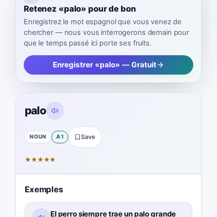
Retenez «palo» pour de bon
Enregistrez le mot espagnol que vous venez de
chercher — nous vous interrogerons demain pour
que le temps passé ici porte ses fruits.
Enregistrer «palo» — Gratuit
palo
NOUN
A1
Save
★
★
★
★
★
Exemples
El perro siempre trae un palo grande