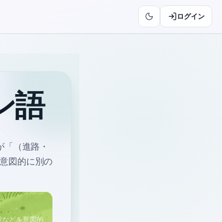
ログイン
ン語
が「（進路・
意図的に別の
意などを意図的