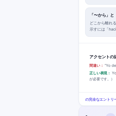
「〜から」と
どこから離れるか
示すには「ha
アクセントの
間違い：
“
Yo des
正しい表現：
Y
が必要です。）
の完全なエントリ