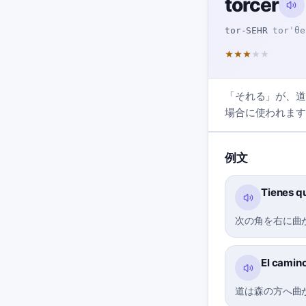
torcer
tor-SEHR
torˈθe
★
★
★
★
★
「それる」が、道
場合に使われます
例文
Tienes qu
次の角を右に曲
El camino
道は森の方へ曲