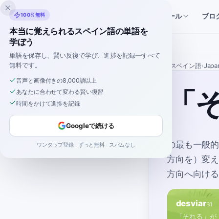
Inklingo
100%無料
ブロ
ストーリー
スペイン語ツール
本当に覚えられるスペイン語の単語を
学ぼう
単語を保存し、賢い反復で学び、進捗を記録—すべて
無料です。
ホーム
›
スペイン語
›
Japa
音声と画像付きの8,000語以上
「
あなたに合わせて変わる賢い復習
時間をかけて進捗を記録
Googleで続ける
の最も一般
ワンタップ登録 · ずっと無料 · スパムなし
方向を）変
方向へ向け
desviar
B1
「それる」が