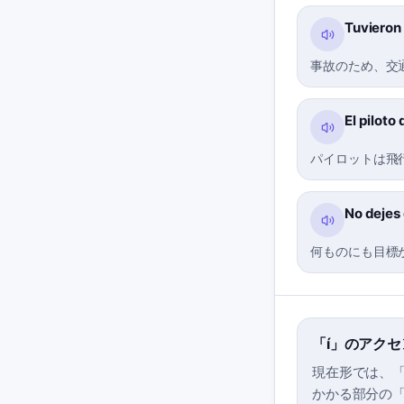
Tuvieron 
事故のため、交
El piloto 
パイロットは飛
No dejes 
何ものにも目標
「í」のアク
現在形では、「
かかる部分の「i