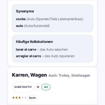
Synonyme
coche
(
Auto (Spanien/Teile Lateinamerikas)
)
auto
(
Auto/Automobil
)
Häufige Kollokationen
lavar el carro
–
das Auto waschen
arreglar el carro
–
das Auto reparieren
Karren
,
Wagen
Auch:
Trolley
,
Streitwagen
M
A2
SUBSTANTIV
★
★
★
★
★
Spain