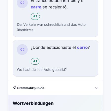
El tráfico estaba terrible y el
carro
se recalentó.
A2
Der Verkehr war schrecklich und das Auto
überhitzte.
¿Dónde estacionaste el
carro
?
A1
Wo hast du das Auto geparkt?
💡 Grammatikpunkte
Wortverbindungen