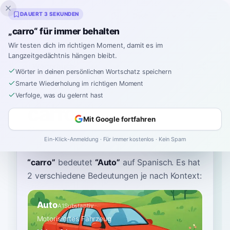
Inklingo
DAUERT 3 SEKUNDEN
„carro“ für immer behalten
Wir testen dich im richtigen Moment, damit es im
Langzeitgedächtnis hängen bleibt.
Wörterbuch
Wörter in deinen persönlichen Wortschatz speichern
Smarte Wiederholung im richtigen Moment
Startseite
›
Spanisch
›
Wörterbuch
›
carro
Verfolge, was du gelernt hast
carro
Mit Google fortfahren
KAH-rroh
ˈkarro
Ein-Klick-Anmeldung · Für immer kostenlos · Kein Spam
“
carro
”
bedeutet
“
Auto
”
auf Spanisch
. Es hat
2 verschiedene Bedeutungen je nach Kontext:
Auto
A1
Substantiv
Motorisiertes Fahrzeug