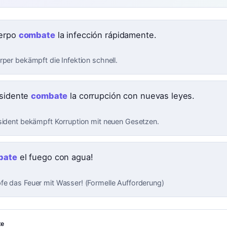
erpo
combate
la infección rápidamente.
rper bekämpft die Infektion schnell.
esidente
combate
la corrupción con nuevas leyes.
sident bekämpft Korruption mit neuen Gesetzen.
bate
el fuego con agua!
e das Feuer mit Wasser! (Formelle Aufforderung)
te