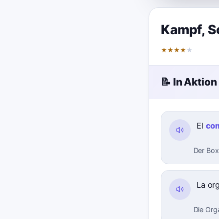
Kampf
,
S
★
★
★
★
★
📝 In Aktion
El
co
Der Box
La or
Die Org