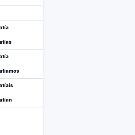
atía
atías
atía
atíamos
tíais
atían