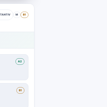
M
B1
TANTIV
A2
B1