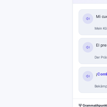
Mi cu
Mein Kö
El pr
Der Prä
¡
Com
Bekämpf
💡 Grammatikpunk