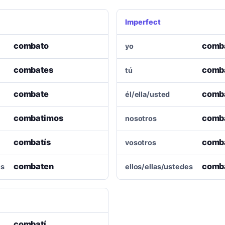
Imperfect
combato
comb
yo
combates
comb
tú
combate
comb
él/ella/usted
combatimos
comb
nosotros
combatís
comba
vosotros
combaten
comb
es
ellos/ellas/ustedes
combatí