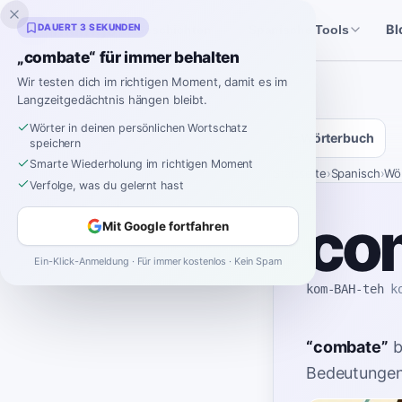
Inklingo
DAUERT 3 SEKUNDEN
Bl
Geschichten
Spanische Tools
„combate“ für immer behalten
Wir testen dich im richtigen Moment, damit es im
Langzeitgedächtnis hängen bleibt.
Wörter in deinen persönlichen Wortschatz
Wörterbuch
speichern
Smarte Wiederholung im richtigen Moment
Startseite
›
Spanisch
›
Wö
Verfolge, was du gelernt hast
co
Mit Google fortfahren
Ein-Klick-Anmeldung · Für immer kostenlos · Kein Spam
kom-BAH-teh
k
“
combate
”
b
Bedeutungen 