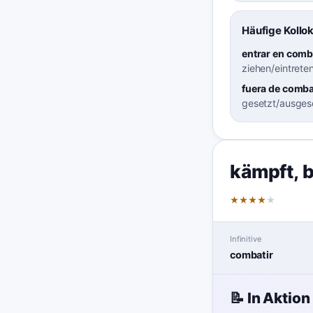
Häufige Kollo
entrar en comb
ziehen/eintrete
fuera de comb
gesetzt/ausges
kämpft
,
★
★
★
★
★
Infinitive
combatir
📝 In Aktion