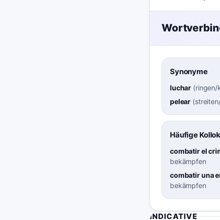
Wortverbi
Synonyme
luchar
(
ringen
pelear
(
streiten
Häufige Kollo
combatir el cr
bekämpfen
combatir una 
bekämpfen
INDICATIVE