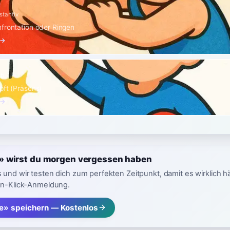
stantiv
frontation oder Ringen
 →
rb
pft (Präsens)
 →
 wirst du morgen vergessen haben
 und wir testen dich zum perfekten Zeitpunkt, damit es wirklich h
in-Klick-Anmeldung.
» speichern — Kostenlos