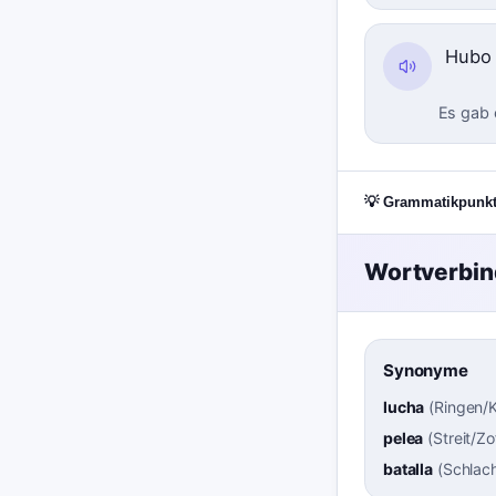
Hubo
Es gab 
💡 Grammatikpunk
Wortverbi
Synonyme
lucha
(
Ringen/
pelea
(
Streit/Zo
batalla
(
Schlac