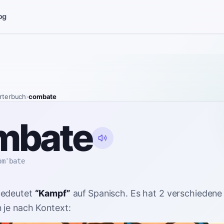
og
rterbuch
›
combate
mbate
omˈbate
edeutet
“
Kampf
”
auf Spanisch
. Es hat 2 verschiedene
je nach Kontext: