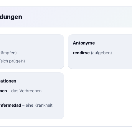
ndungen
Antonyme
/kämpfen
)
rendirse
(
aufgeben
)
/sich prügeln
)
kationen
imen
–
das Verbrechen
enfermedad
–
eine Krankheit