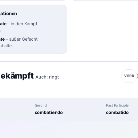
kationen
ate
–
in den Kampf
n
ate
–
außer Gefecht
chaltet
bekämpft
VERB
Auch:
ringt
Gerund
Past Participle
combatiendo
combatido