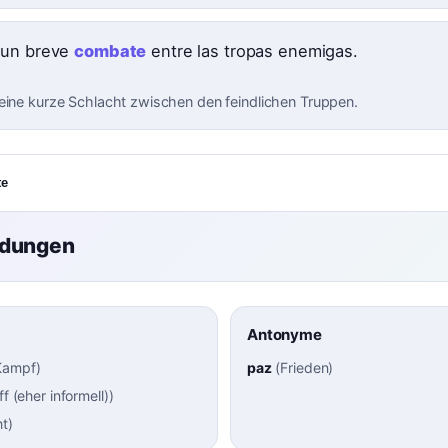
 un breve
combate
entre las tropas enemigas.
eine kurze Schlacht zwischen den feindlichen Truppen.
te
ndungen
Antonyme
Kampf
)
paz
(
Frieden
)
ff (eher informell)
)
ht
)