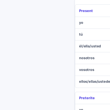
Present
yo
tú
él/ella/usted
nosotros
vosotros
ellos/ellas/usted
Preterite
yo