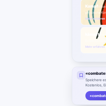
Kampf
B1
Sub
physische Kon
Mehr erfahren
kämpft
B1
Ve
Er/Sie/Es käm
Mehr erfahren
«combate»
Speichere es
Kostenlos, E
«combate