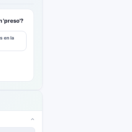
 'preso'?
s en la