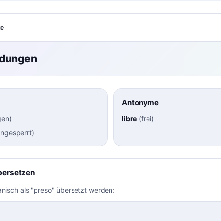
te
ndungen
Antonyme
gen
)
libre
(
frei
)
ingesperrt
)
bersetzen
anisch als "preso" übersetzt werden: