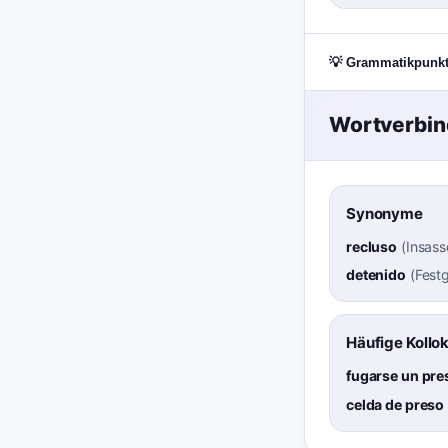
💡 Grammatikpunk
Wortverbi
Synonyme
recluso
(
Insass
detenido
(
Fest
Häufige Kollo
fugarse un pre
celda de preso