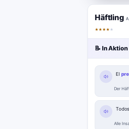
Häftling
A
★
★
★
★
★
📝 In Aktion
El
pr
Der Häf
Todos
Alle In