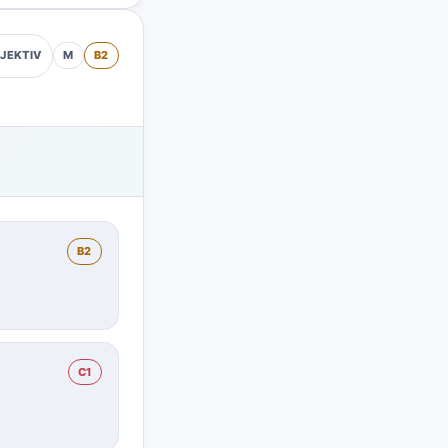
M
B2
JEKTIV
B2
C1