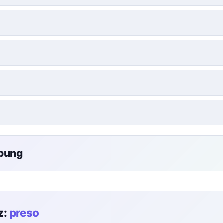
übung
z:
preso