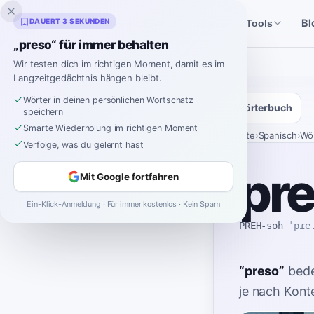
Inklingo
DAUERT 3 SEKUNDEN
Bl
Geschichten
Spanische Tools
„preso“ für immer behalten
Wir testen dich im richtigen Moment, damit es im
Langzeitgedächtnis hängen bleibt.
Wörter in deinen persönlichen Wortschatz
Wörterbuch
speichern
Smarte Wiederholung im richtigen Moment
Startseite
›
Spanisch
›
Wö
Verfolge, was du gelernt hast
pr
Mit Google fortfahren
Ein-Klick-Anmeldung · Für immer kostenlos · Kein Spam
PREH-soh
ˈpɾe
“
preso
”
bed
je nach Kont