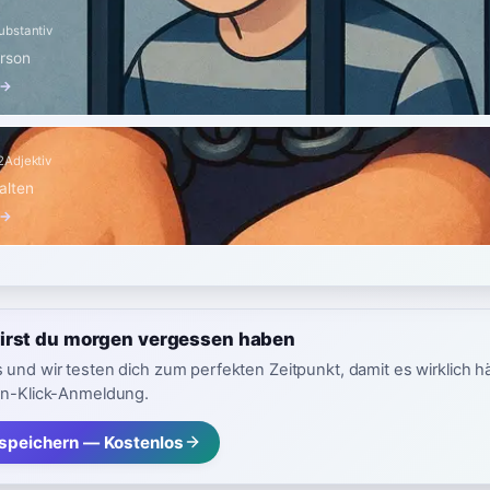
ubstantiv
rson
 →
2
Adjektiv
alten
 →
irst du morgen vergessen haben
 und wir testen dich zum perfekten Zeitpunkt, damit es wirklich h
in-Klick-Anmeldung.
speichern — Kostenlos