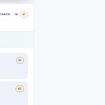
M
B1
TANTIV
B1
B2