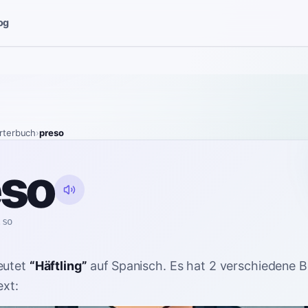
og
rterbuch
›
preso
eso
.so
eutet
“
Häftling
”
auf Spanisch
. Es hat 2 verschiedene 
ext: