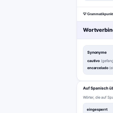
💡 Grammatikpunk
Wortverbi
Synonyme
cautivo
(
gefan
encarcelado
(
e
Auf Spanisch ü
Wörter, die auf Sp
eingesperrt