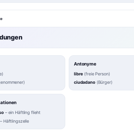
te
ndungen
Antonyme
e
)
libre
(
freie Person
)
genommener
)
ciudadano
(
Bürger
)
kationen
so
–
ein Häftling flieht
–
Häftlingszelle