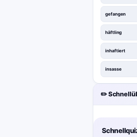
gefangen
häftling
inhaftiert
insasse
✏️ Schnell
Schnellqui