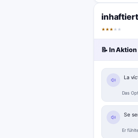
inhaftier
★
★
★
★
★
📝 In Aktion
La ví
Das Opf
Se se
Er fühl