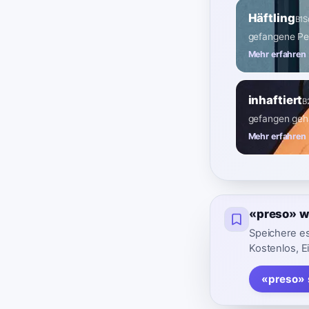
Häftling
B1
S
gefangene Pe
Mehr erfahren
inhaftiert
B
gefangen geh
Mehr erfahren
«preso» w
Speichere es
Kostenlos, E
«preso» 