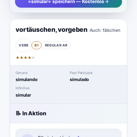
«simular» speichern — Kostenlos
vortäuschen
,
vorgeben
Auch:
fälschen
B1
REGULAR
AR
VERB
★
★
★
★
★
Gerund
Past Participle
simulando
simulado
Infinitive
simular
📝 In Aktion