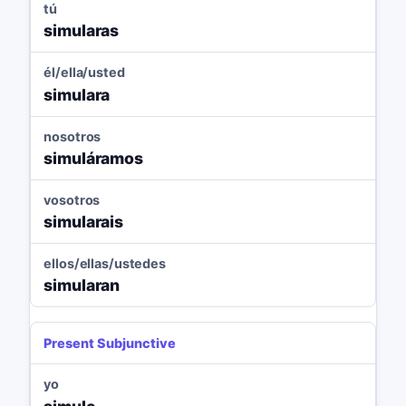
tú
simularas
él/ella/usted
simulara
nosotros
simuláramos
vosotros
simularais
ellos/ellas/ustedes
simularan
Present Subjunctive
yo