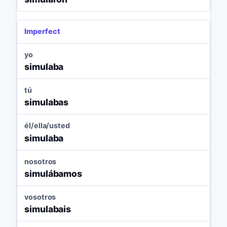
Imperfect
yo
simulaba
tú
simulabas
él/ella/usted
simulaba
nosotros
simulábamos
vosotros
simulabais