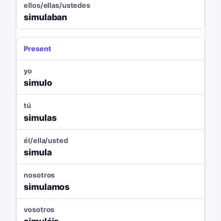
ellos/ellas/ustedes
simulaban
Present
yo
simulo
tú
simulas
él/ella/usted
simula
nosotros
simulamos
vosotros