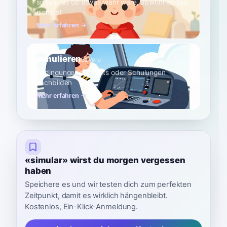
so tun, als ob etwas wahr wäre, obwohl es das
nicht ist
Mehr erfahren →
simulieren
B2
Verb
Bedingungen für Tests oder Schulungen
nachbilden
Mehr erfahren →
«simular» wirst du morgen vergessen
haben
Speichere es und wir testen dich zum perfekten
Zeitpunkt, damit es wirklich hängenbleibt.
Kostenlos, Ein-Klick-Anmeldung.