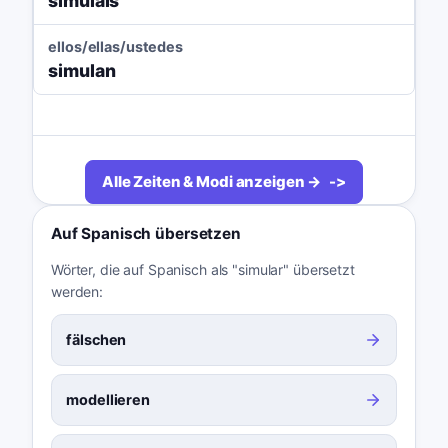
simuláis
ellos/ellas/ustedes
simulan
Alle Zeiten & Modi anzeigen →
Auf Spanisch übersetzen
Wörter, die auf Spanisch als "simular" übersetzt
werden:
fälschen
modellieren