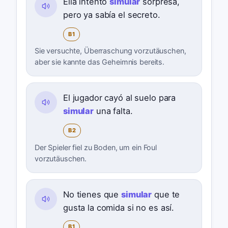
Ella intentó
simular
sorpresa,
pero ya sabía el secreto.
B1
Sie versuchte, Überraschung vorzutäuschen,
aber sie kannte das Geheimnis bereits.
El jugador cayó al suelo para
simular
una falta.
B2
Der Spieler fiel zu Boden, um ein Foul
vorzutäuschen.
No tienes que
simular
que te
gusta la comida si no es así.
B1