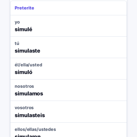
Preterite
yo
simulé
tú
simulaste
él/ella/usted
simuló
nosotros
simulamos
vosotros
simulasteis
ellos/ellas/ustedes
simularon