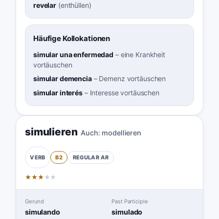
revelar
(
enthüllen
)
Häufige Kollokationen
simular una enfermedad
–
eine Krankheit
vortäuschen
simular demencia
–
Demenz vortäuschen
simular interés
–
Interesse vortäuschen
simulieren
Auch:
modellieren
B2
REGULAR
AR
VERB
★
★
★
★
★
Gerund
Past Participle
simulando
simulado