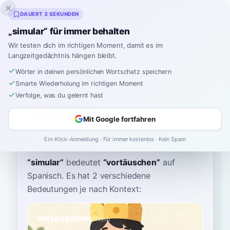
Inklingo
DAUERT 3 SEKUNDEN
„simular“ für immer behalten
Wir testen dich im richtigen Moment, damit es im
Langzeitgedächtnis hängen bleibt.
Wörterbuch
Wörter in deinen persönlichen Wortschatz speichern
Smarte Wiederholung im richtigen Moment
Startseite
›
Spanisch
›
Wörterbuch
›
simular
Verfolge, was du gelernt hast
simular
Mit Google fortfahren
see-moo-LAHR
simuˈlaɾ
Ein-Klick-Anmeldung · Für immer kostenlos · Kein Spam
“
simular
”
bedeutet
“
vortäuschen
”
auf
Spanisch
. Es hat 2 verschiedene
Bedeutungen je nach Kontext:
vortäuschen
B1
Verb