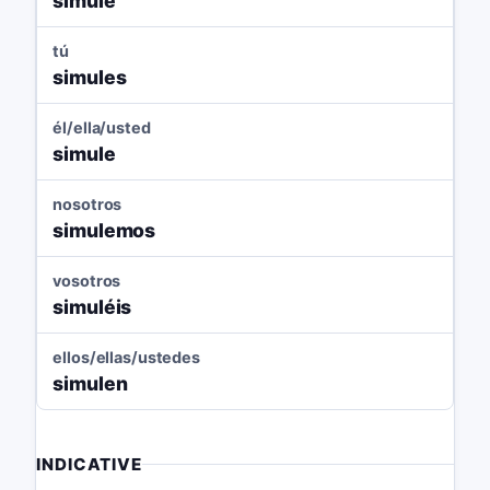
simule
tú
simules
él/ella/usted
simule
nosotros
simulemos
vosotros
simuléis
ellos/ellas/ustedes
simulen
INDICATIVE