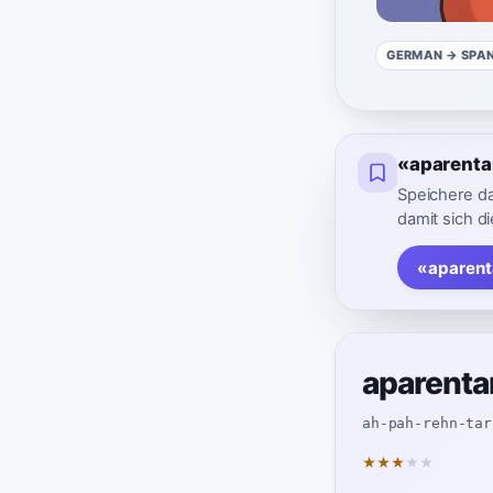
GERMAN
→ SPA
«aparenta
Speichere d
damit sich die
«aparent
aparenta
ah-pah-rehn-tar
★
★
★
★
★