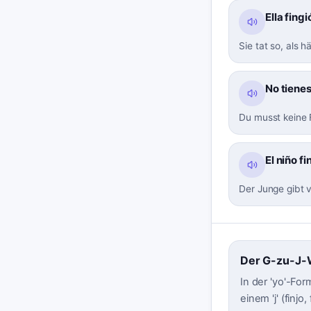
Ella fing
Sie tat so, als 
No tienes 
Du musst keine F
El niño f
Der Junge gibt v
Der G-zu-J-
In der 'yo'-Fo
einem 'j' (finjo