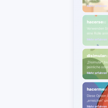
Mehr erfahren
hacerse
B2
Verwenden Sie
eine Rolle an
Mehr erfahren
disimular
B
„Disimular“ b
peinliche ode
Mehr erfahren
hacerme
B1
Diese Option 
„erreichen“ u
Mehr erfahren