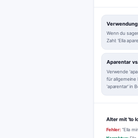
Verwendung f
Wenn du sagen 
Zahl: 'Ella apar
Aparentar vs
Verwende 'apar
für allgemeine
'aparentar' in B
Alter mit 'to l
Fehler:
“
Ella mi