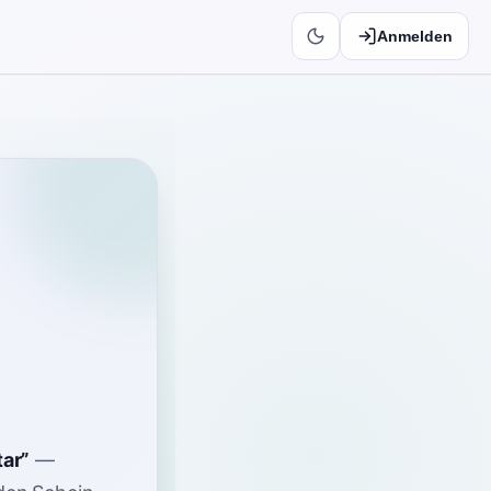
Anmelden
tar
”
—