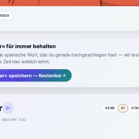
NISCH
r» für immer behalten
as spanische Wort, das du gerade nachgeschlagen hast — wir tes
 Zeit hier wirklich lohnt.
ar» speichern — Kostenlos
r
VERB
B1
STA
apaɾenˈtaɾ