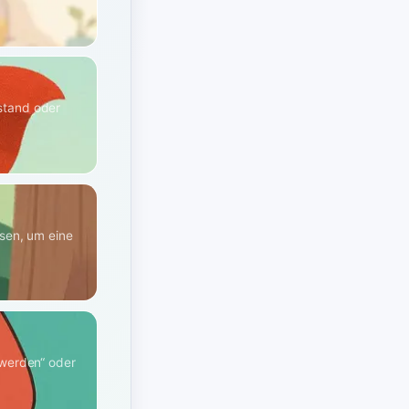
stand oder
ssen, um eine
„werden“ oder