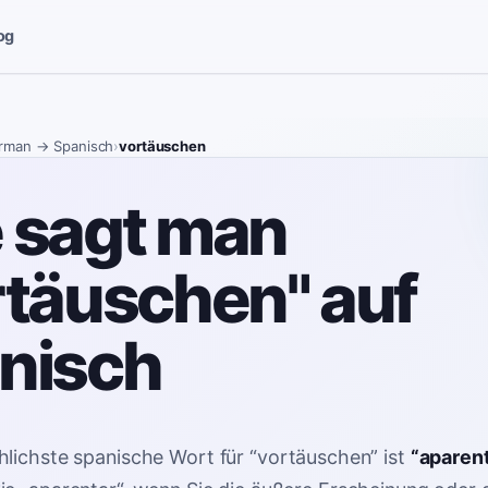
og
rman
→ Spanisch
›
vortäuschen
 sagt man
rtäuschen" auf
nisch
lichste spanische Wort für
“
vortäuschen
”
ist
“
aparen