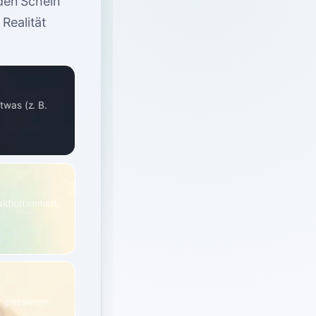
den Schein
 Realität
twas (z. B.
tion imitiert,
r passieren