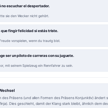
ió no escuchar el despertador.
hätte sie den Wecker nicht gehört.
que fingir felicidad si estás triste.
reude vorspielen, wenn du traurig bist.
inge ser un piloto de carreras con su juguete.
or, mit seinem Spielzeug ein Rennfahrer zu sein.
Wechsel
rm des Präsens (und allen Formen des Präsens Konjunktiv) ändert si
, finja). Dies geschieht, damit der Klang stark bleibt, ähnlich dem de