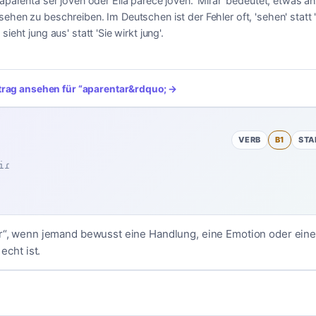
 aparenta ser joven oder Ella parece joven. 'Mirar' bedeutet, etwas a
ehen zu beschreiben. Im Deutschen ist der Fehler oft, 'sehen' statt
sieht jung aus' statt 'Sie wirkt jung'.
trag ansehen für
“
aparentar
&rdquo; →
VERB
B1
STA
iɾ
ir“, wenn jemand bewusst eine Handlung, eine Emotion oder eine
 echt ist.