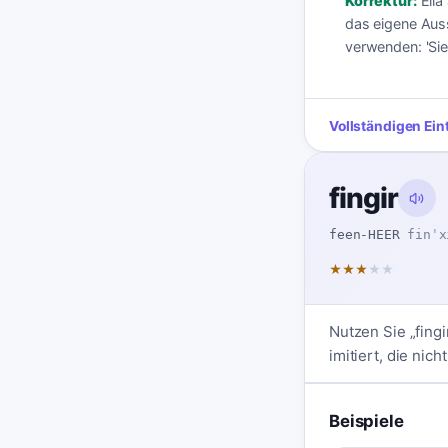
Korrektur:
Ella
das eigene Auss
verwenden: 'Sie 
Vollständigen Ein
fingir
feen-HEER
finˈx
★
★
★
★
★
Nutzen Sie „fing
imitiert, die nicht
Beispiele