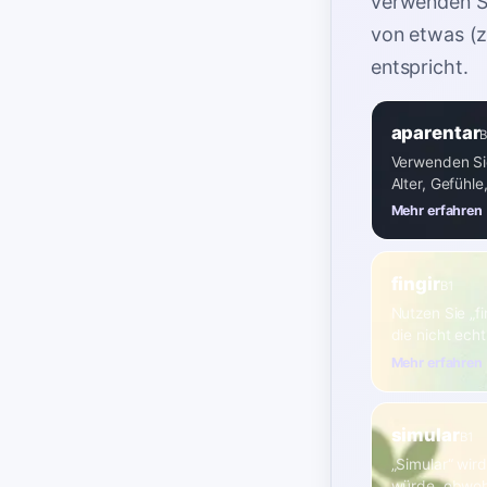
verwenden Si
von etwas (z.
entspricht
.
aparentar
B
Verwenden Sie
Alter, Gefühle
Mehr erfahren
fingir
B1
Nutzen Sie „f
die nicht echt 
Mehr erfahren
simular
B1
„Simular“ wir
würde, obwohl