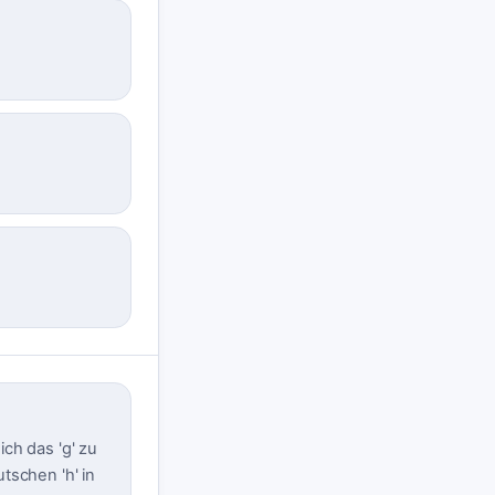
ch das 'g' zu
utschen 'h' in