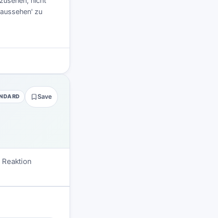
nzusehen, nicht
 'aussehen' zu
NDARD
Save
 Reaktion