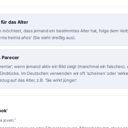
ür das Alter
möchtest, dass jemand ein bestimmtes Alter hat, folge dem Verb 
enta treinta años' (Sie sieht dreißig aus).
. Parecer
entar', wenn jemand aktiv ein Bild zeigt (manchmal ein falsches), 
 Eindrücke. Im Deutschen verwenden wir oft 'scheinen' oder 'wirke
ezug auf das Alter, z.B. 'Sie wirkt jünger'.
ook'
ra joven.
”