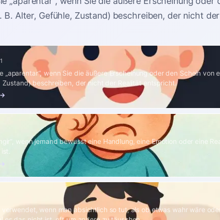
e „aparentar“, wenn Sie die äußere Erscheinung oder 
 B. Alter, Gefühle, Zustand) beschreiben, der nicht der
1
 „aparentar“, wenn Sie die äußere Erscheinung oder den Schein von e
, Zustand) beschreiben, der nicht der Realität entspricht.
 →
ingir“, wenn jemand bewusst eine Handlung, eine Emotion oder eine Reak
ist.
 →
d verwendet, wenn man absichtlich so tut, als ob etwas wahr wäre ode
 es das nicht ist, oft um andere zu täuschen.