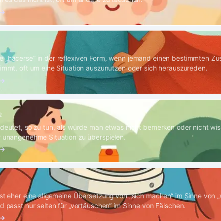
 →
 „hacerse“ in der reflexiven Form, wenn jemand einen bestimmten Zu
nimmt, oft um eine Situation auszunutzen oder sich herauszureden.
 →
2
edeutet, so zu tun, als würde man etwas nicht bemerken oder nicht wi
r unangenehme Situation zu überspielen.
 →
ist eher eine allgemeine Übersetzung von „sich machen“ im Sinne von 
nd passt nur selten für „vortäuschen“ im Sinne von Fälschen.
 →