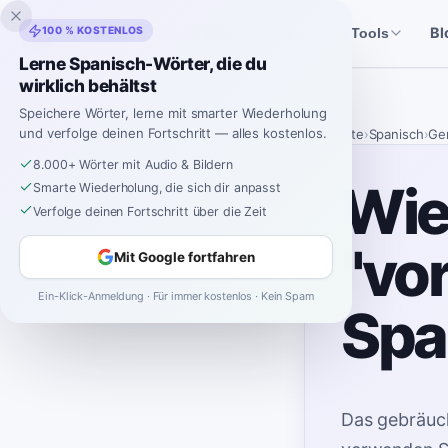
Inklingo
100 % KOSTENLOS
Bl
Geschichten
Spanische Tools
Lerne Spanisch-Wörter, die du
wirklich behältst
Speichere Wörter, lerne mit smarter Wiederholung
und verfolge deinen Fortschritt — alles kostenlos.
Startseite
›
Spanisch
›
Ge
8.000+ Wörter mit Audio & Bildern
Wie
Smarte Wiederholung, die sich dir anpasst
Verfolge deinen Fortschritt über die Zeit
"vo
Mit Google fortfahren
Ein-Klick-Anmeldung · Für immer kostenlos · Kein Spam
Spa
Das gebräuch