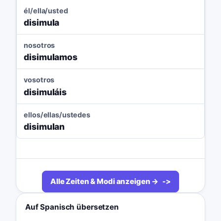
él/ella/usted
disimula
nosotros
disimulamos
vosotros
disimuláis
ellos/ellas/ustedes
disimulan
Alle Zeiten & Modi anzeigen →
Auf Spanisch übersetzen