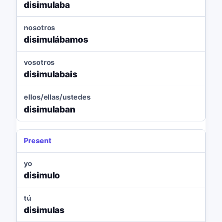
disimulaba
nosotros
disimulábamos
vosotros
disimulabais
ellos/ellas/ustedes
disimulaban
Present
yo
disimulo
tú
disimulas