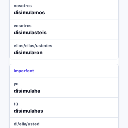
nosotros
disimulamos
vosotros
disimulasteis
ellos/ellas/ustedes
disimularon
Imperfect
yo
disimulaba
tú
disimulabas
él/ella/usted