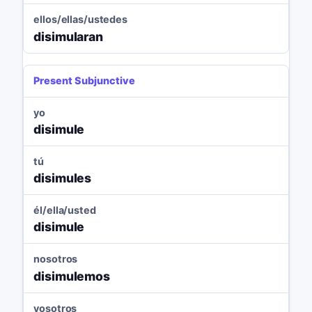
ellos/ellas/ustedes
disimularan
Present Subjunctive
yo
disimule
tú
disimules
él/ella/usted
disimule
nosotros
disimulemos
vosotros