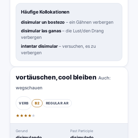
Häufige Kollokationen
disimular un bostezo
–
ein Gähnen verbergen
disimular las ganas
–
die Lust/den Drang
verbergen
intentar disimular
–
versuchen, es zu
verbergen
vortäuschen
,
cool bleiben
Auch:
wegschauen
B2
REGULAR
AR
VERB
★
★
★
★
★
Gerund
Past Participle
disimulando
disimulado