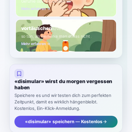
Gefühle oder Absichten
Mehr erfahren →
vortäuschen
B2
Verb
so tun, als bemerke man etwas nicht
Mehr erfahren →
«disimular» wirst du morgen vergessen
haben
Speichere es und wir testen dich zum perfekten
Zeitpunkt, damit es wirklich hängenbleibt.
Kostenlos, Ein-Klick-Anmeldung.
«disimular» speichern — Kostenlos