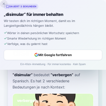
Inklingo
DAUERT 3 SEKUNDEN
„disimular“ für immer behalten
Wir testen dich im richtigen Moment, damit es im
Langzeitgedächtnis hängen bleibt.
Wörterbuch
Wörter in deinen persönlichen Wortschatz speichern
Smarte Wiederholung im richtigen Moment
Startseite
›
Spanisch
›
Wörterbuch
›
disimular
Verfolge, was du gelernt hast
disimular
Mit Google fortfahren
dee-see-moo-LAHR
disimuˈlaɾ
Ein-Klick-Anmeldung · Für immer kostenlos · Kein Spam
“
disimular
”
bedeutet
“
verbergen
”
auf
Spanisch
. Es hat 2 verschiedene
Bedeutungen je nach Kontext:
verbergen
B1
Verb