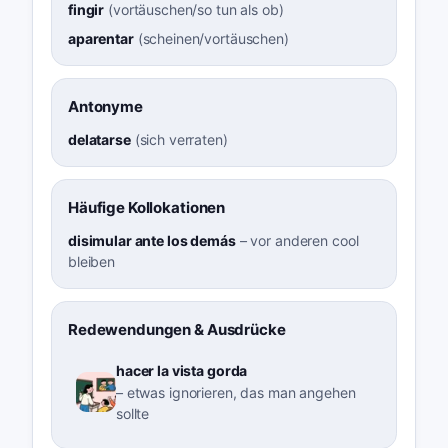
fingir
(
vortäuschen/so tun als ob
)
aparentar
(
scheinen/vortäuschen
)
Antonyme
delatarse
(
sich verraten
)
Häufige Kollokationen
disimular ante los demás
–
vor anderen cool
bleiben
Redewendungen & Ausdrücke
hacer la vista gorda
–
etwas ignorieren, das man angehen
sollte