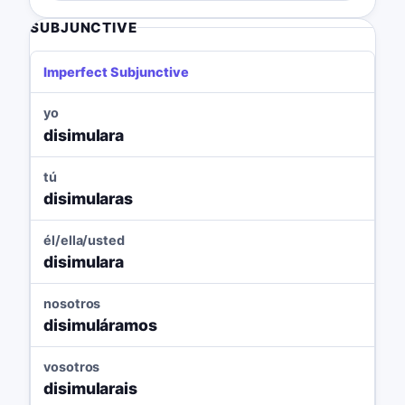
SUBJUNCTIVE
Imperfect Subjunctive
yo
disimulara
tú
disimularas
él/ella/usted
disimulara
nosotros
disimuláramos
vosotros
disimularais