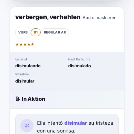
verbergen
,
verhehlen
Auch:
maskieren
B1
REGULAR
AR
VERB
★
★
★
★
★
Gerund
Past Participle
disimulando
disimulado
Infinitive
disimular
📝 In Aktion
Ella intentó
disimular
su tristeza
con una sonrisa.