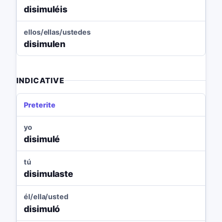
disimuléis
ellos/ellas/ustedes
disimulen
INDICATIVE
Preterite
yo
disimulé
tú
disimulaste
él/ella/usted
disimuló