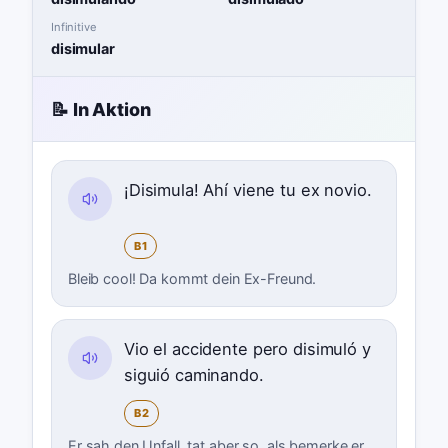
Infinitive
disimular
📝 In Aktion
¡Disimula! Ahí viene tu ex novio.
B1
Bleib cool! Da kommt dein Ex-Freund.
Vio el accidente pero disimuló y
siguió caminando.
B2
Er sah den Unfall, tat aber so, als bemerke er