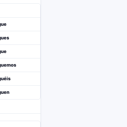
gue
gues
gue
iguemos
guéis
guen