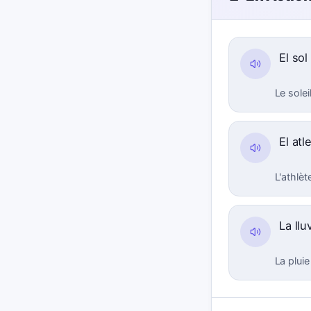
El sol
Le solei
El atl
L'athlè
La llu
La pluie