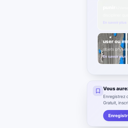
punir
A2
Verb
discipliner qu
En savoir plus
user ou m
objets physiq
En savoir plus
Vous aure
Enregistrez 
Gratuit, inscr
Enregistr