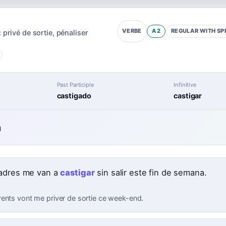
A2
REGULAR WITH SP
VERBE
:
privé de sortie
,
pénaliser
Past Participle
Infinitive
castigado
castigar
n
adres me van a
castigar
sin salir este fin de semana.
ents vont me priver de sortie ce week-end.