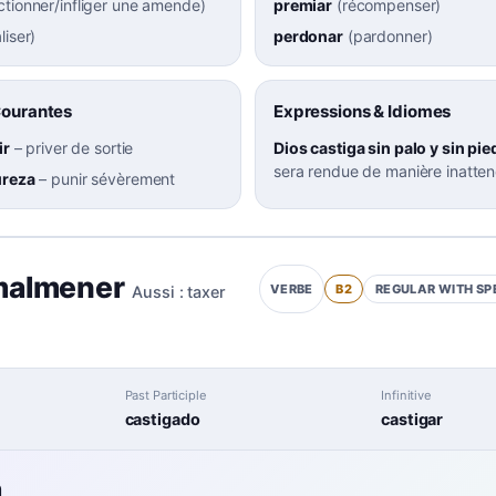
ctionner/infliger une amende
)
premiar
(
récompenser
)
liser
)
perdonar
(
pardonner
)
Courantes
Expressions & Idiomes
ir
–
priver de sortie
Dios castiga sin palo y sin pie
sera rendue de manière inatte
ureza
–
punir sévèrement
malmener
B2
REGULAR WITH SP
VERBE
Aussi :
taxer
Past Participle
Infinitive
castigado
castigar
n