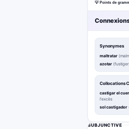
💡 Points de gram
Connexions
Synonymes
maltratar
(
malm
azotar
(
fustiger
Collocations 
castigar el cue
l'excès
sol castigador
SUBJUNCTIVE