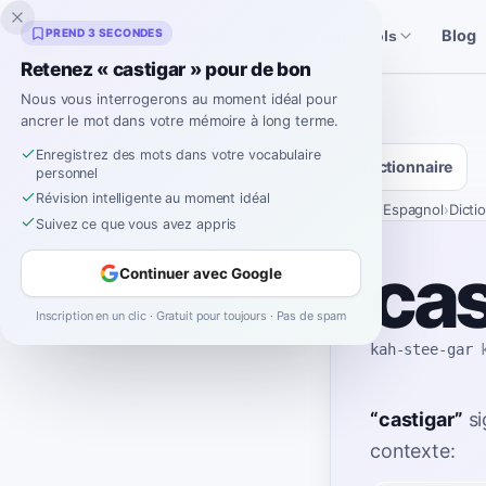
Inklingo
PREND 3 SECONDES
Blog
Histoires
Outils espagnols
Retenez « castigar » pour de bon
Nous vous interrogerons au moment idéal pour
ancrer le mot dans votre mémoire à long terme.
Enregistrez des mots dans votre vocabulaire
Dictionnaire
personnel
Révision intelligente au moment idéal
Accueil
›
Espagnol
›
Dicti
Suivez ce que vous avez appris
cas
Continuer avec Google
Inscription en un clic · Gratuit pour toujours · Pas de spam
kah-stee-gar
“
castigar
”
si
contexte: