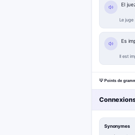
El ju
Le juge
Es im
Il est 
💡 Points de gram
Connexions
Synonymes