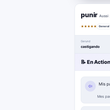
punir
Aussi 
★
★
★
★
★
General
Gerund
castigando
📝 En Actio
Mis p
Mes par