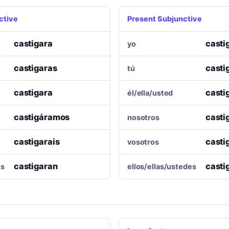
ctive
Present Subjunctive
castigara
casti
yo
castigaras
casti
tú
castigara
casti
él/ella/usted
castigáramos
cast
nosotros
castigarais
casti
vosotros
castigaran
casti
es
ellos/ellas/ustedes