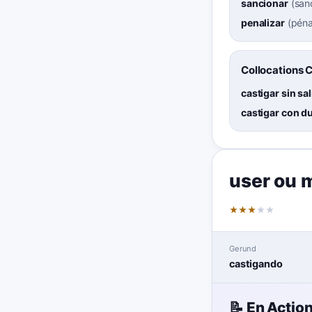
sancionar
(
san
penalizar
(
péna
Collocations 
castigar sin sal
castigar con d
user ou 
★
★
★
★
★
Gerund
castigando
📝 En Actio