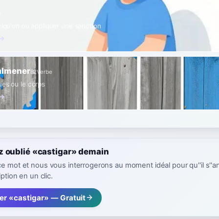
e
elqu'un ou appliquer une sanction
 →
almener
B2
Verbe
ues ou le corps
 →
z oublié «castigar» demain
ce mot et nous vous interrogerons au moment idéal pour qu''il s''a
iption en un clic.
er «castigar» — Gratuit