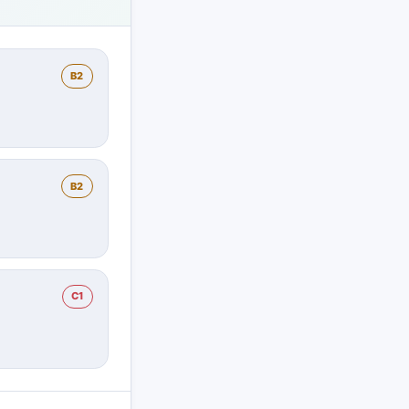
B2
B2
C1