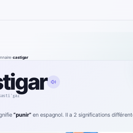
onnaire
›
castigar
tigar
kastiˈɣaɾ
gnifie
“
punir
”
en espagnol
. Il a 2 significations différen