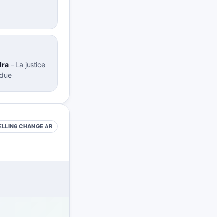
dra
–
La justice
ndue
ELLING CHANGE
AR