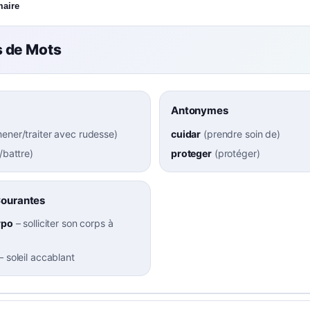
maire
 de Mots
Antonymes
ener/traiter avec rudesse
)
cuidar
(
prendre soin de
)
/battre
)
proteger
(
protéger
)
Courantes
rpo
–
solliciter son corps à
–
soleil accablant