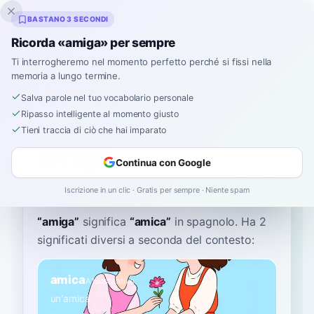
Inklingo
BASTANO 3 SECONDI
Ricorda «amiga» per sempre
Ti interrogheremo nel momento perfetto perché si fissi nella
memoria a lungo termine.
Dizionario
Salva parole nel tuo vocabolario personale
Ripasso intelligente al momento giusto
Home
›
Spagnolo
›
Dizionario
›
amiga
Tieni traccia di ciò che hai imparato
amiga
Continua con Google
ah-MEE-gah
aˈmiɣa
Iscrizione in un clic · Gratis per sempre · Niente spam
“
amiga
”
significa
“
amica
”
in spagnolo
. Ha 2
significati diversi a seconda del contesto:
amica
A1
Sostantivo
un'amica