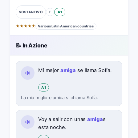
F
A1
SOSTANTIVO
★
★
★
★
★
Various Latin American countries
📝 In Azione
Mi mejor
amiga
se llama Sofía.
A1
La mia migliore amica si chiama Sofía.
Voy a salir con unas
amiga
s
esta noche.