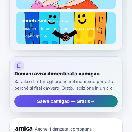
Scopri di più →
amichevole
B1
Aggettivo
descrivendo una relazione o una nazione
Scopri di più →
Domani avrai dimenticato «amiga»
Salvala e ti interrogheremo nel momento perfetto
perché si fissi davvero. Gratis, iscrizione in un clic.
Salva «amiga» — Gratis
amica
Anche:
fidanzata
,
compagna