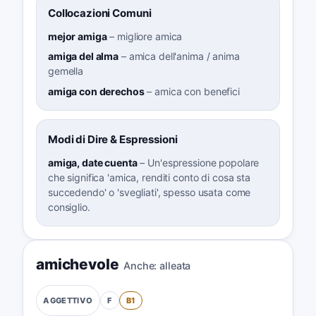
Collocazioni Comuni
mejor amiga
–
migliore amica
amiga del alma
–
amica dell'anima / anima
gemella
amiga con derechos
–
amica con benefici
Modi di Dire & Espressioni
amiga, date cuenta
–
Un'espressione popolare
che significa 'amica, renditi conto di cosa sta
succedendo' o 'svegliati', spesso usata come
consiglio.
amichevole
Anche:
alleata
F
B1
AGGETTIVO