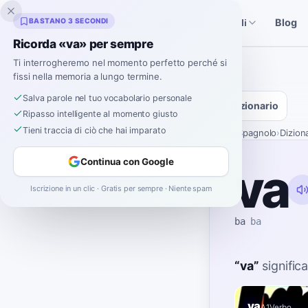
Inklingo
BASTANO 3 SECONDI
Blog
Storie
Strumenti Spagnoli
Ricorda «va» per sempre
Ti interrogheremo nel momento perfetto perché si
fissi nella memoria a lungo termine.
Salva parole nel tuo vocabolario personale
Dizionario
Ripasso intelligente al momento giusto
Tieni traccia di ciò che hai imparato
Home
›
Spagnolo
›
Dizion
Continua con Google
va
Iscrizione in un clic · Gratis per sempre · Niente spam
ba
ba
“
va
”
signific
va
A1
Verbo