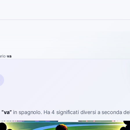
ario
›
va
a
“
va
”
in spagnolo
. Ha 4 significati diversi a seconda de