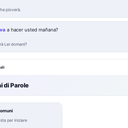
he pioverà.
va
a hacer usted mañana?
rà Lei domani?
ali
 di Parole
Comuni
–
sta per iniziare