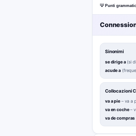
💡 Punti grammatic
Connessioni
Sinonimi
se dirige a
(
si d
acude a
(
freque
Collocazioni 
va a pie
–
va a 
va en coche
–
v
va de compras