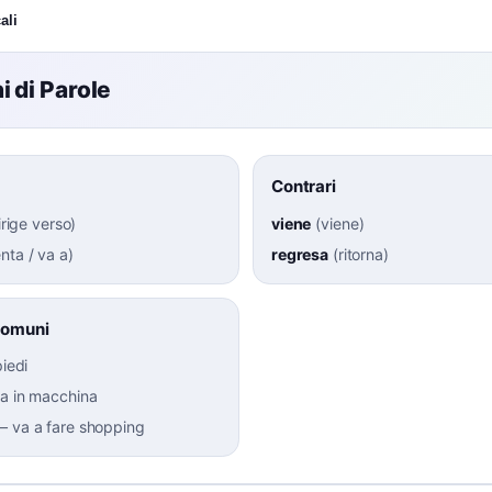
ali
 di Parole
Contrari
irige verso
)
viene
(
viene
)
nta / va a
)
regresa
(
ritorna
)
Comuni
piedi
a in macchina
–
va a fare shopping