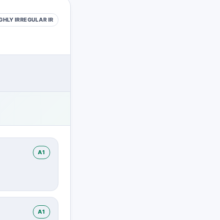
GHLY IRREGULAR
IR
A1
A1