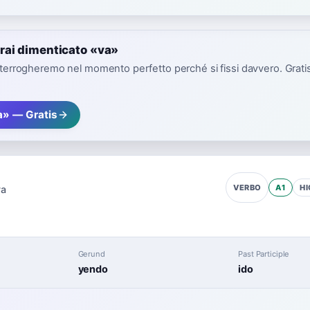
rai dimenticato «va»
interrogheremo nel momento perfetto perché si fissi davvero. Gratis,
a» — Gratis
A1
HI
VERBO
va
Gerund
Past Participle
yendo
ido