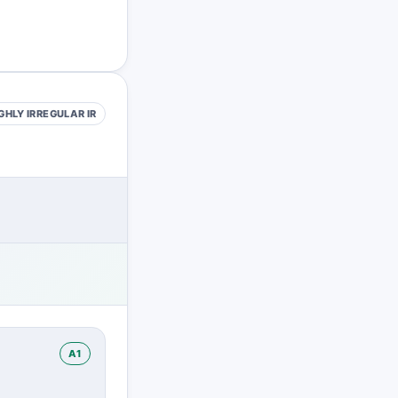
GHLY IRREGULAR
IR
A1