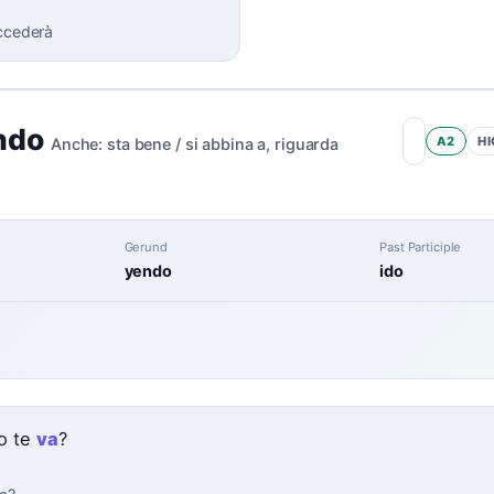
ccederà
ndo
A2
HI
Anche:
sta bene / si abbina a
,
riguarda
Gerund
Past Participle
yendo
ido
e
o te
va
?