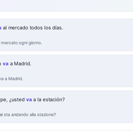
e
a
al mercado todos los días.
l mercato ogni giorno.
en
va
a Madrid.
 va a Madrid.
lpe, ¿usted
va
a la estación?
ei sta andando alla stazione?