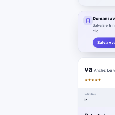
Domani av
Salvala e ti 
clic.
Salva «v
va
Anche:
Lei 
★
★
★
★
★
Infinitive
ir