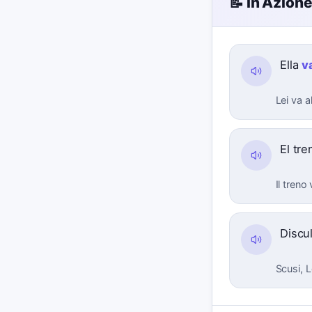
📝 In Azion
Ella
v
Lei va a
El tr
Il treno
Discu
Scusi, L