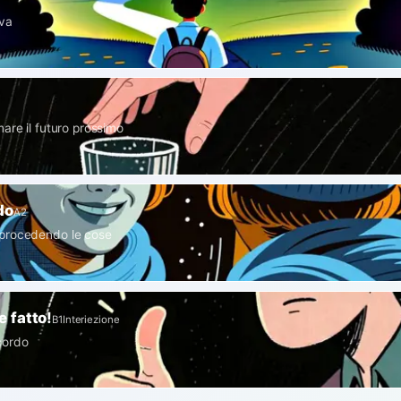
 va
are il futuro prossimo
do
A2
procedendo le cose
e fatto!
B1
Interiezione
cordo