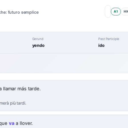
A1
HI
che:
futuro semplice
Gerund
Past Participle
yendo
ido
e
a llamar más tarde.
merà più tardi.
 que
va
a llover.