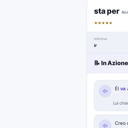
sta per
An
★
★
★
★
★
Infinitive
ir
📝 In Azion
Él
va
Lui chia
Creo