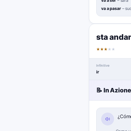
va a ser
–
sarà
va a pasar
–
su
sta anda
★
★
★
★
★
Infinitive
ir
📝 In Azion
¿Cóm