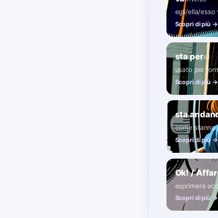
egli/ella/esso
Scopri di più →
sta per
A1
usato per form
Scopri di più →
sta andan
come stanno 
Scopri di più →
Ok! / Affar
esprimere ac
Scopri di più →