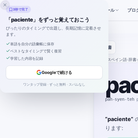
Inklingo
ストーリー
スペイン語ツール
3秒で完了
ブロ
「paciente」をずっと覚えておこう
ぴったりのタイミングで出題し、長期記憶に定着させ
ます。
単語を自分の語彙帳に保存
辞書
ベストなタイミングで賢く復習
学習した内容を記録
ホーム
›
スペイン語
›
辞書
›
Googleで続ける
pac
ワンタップ登録 · ずっと無料 · スパムなし
pah-syen-teh
“
paciente
”
ります: