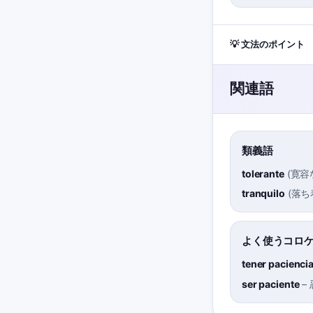
💡 文法のポイント
関連語
類義語
tolerante
(
寛容
tranquilo
(
落ち
よく使うコロ
tener pacienci
ser paciente
–