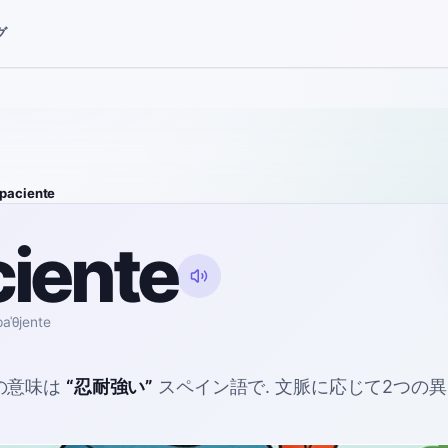
グ
paciente
iente
paˈθjente
の意味は
“
忍耐強い
”
スペイン語で
. 文脈に応じて2つの