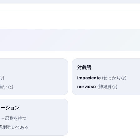
対義語
な
)
impaciente
(
せっかちな
)
着いた
)
nervioso
(
神経質な
)
ケーション
a
–
忍耐を持つ
忍耐強いである