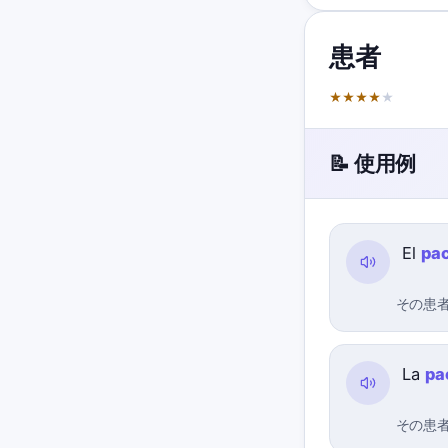
患者
★
★
★
★
★
📝 使用例
El
pac
その患
La
pa
その患