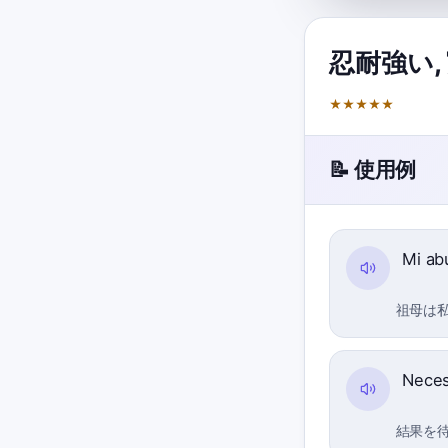
忍耐強い
,
★
★
★
★
★
📝 使用例
Mi ab
祖母は
Neces
結果を