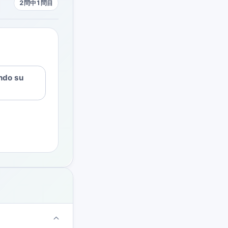
2問中1問目
ndo su