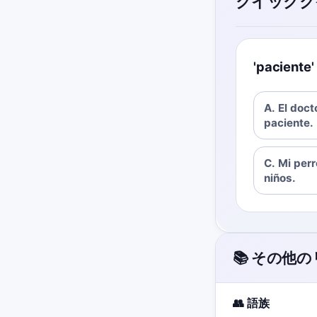
クイックク
'pacie
A. El doct
paciente.
C. Mi perr
niños.
📚 その他
👥 語族