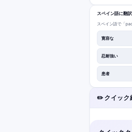
スペイン語に翻訳
スペイン語で「pac
寛容な
忍耐強い
患者
✏️ クイッ