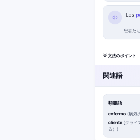
Los
p
患者た
💡 文法のポイント
関連語
類義語
enfermo
(
病気
cliente
(
クライ
る）
)