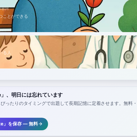
形容詞
つことができる
いる人
nte」、明日には忘れています
、ぴったりのタイミングで出題して長期記憶に定着させます。無料
nte」を保存 — 無料