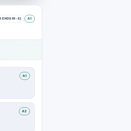
 ENDS IN -E)
A1
A1
A2