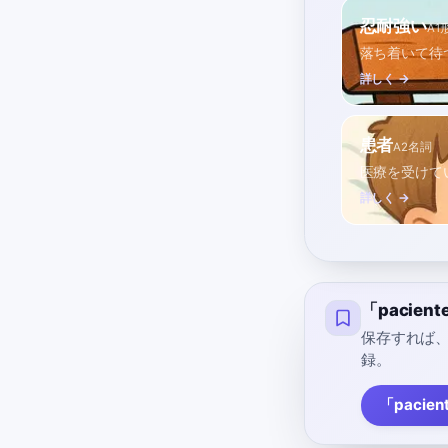
忍耐強い
A1
落ち着いて待
詳しく →
患者
A2
名詞
医療を受けて
詳しく →
「pacie
保存すれば
録。
「pacie