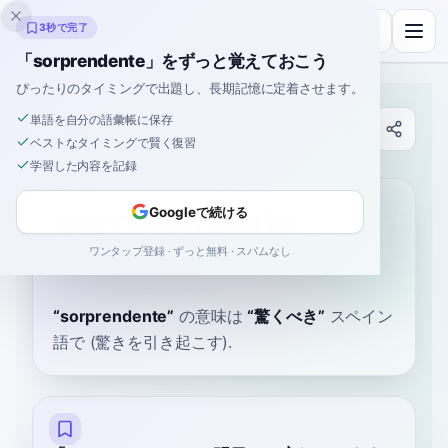
Inklingo
3秒で完了
「sorprendente」をずっと覚えておこう
ぴったりのタイミングで出題し、長期記憶に定着させます。
単語を自分の語彙帳に保存
辞書
ベストなタイミングで賢く復習
学習した内容を記録
ホーム
›
スペイン語
›
辞書
›
sorprendente
sorprendente
Googleで続ける
ワンタップ登録 · ずっと無料 · スパムなし
sor-pren-DEN-teh
soɾ.pɾenˈden.te
“
sorprendente
”
の意味は
“
驚くべき
”
スペイン
語で
(驚きを引き起こす).