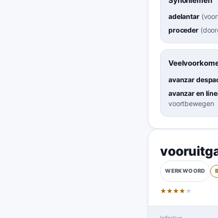
Synoniemen
adelantar
(
voor
proceder
(
door
Veelvoorkome
avanzar despa
avanzar en líne
voortbewegen
vooruitg
WERKWOORD
★
★
★
★
★
Infinitive