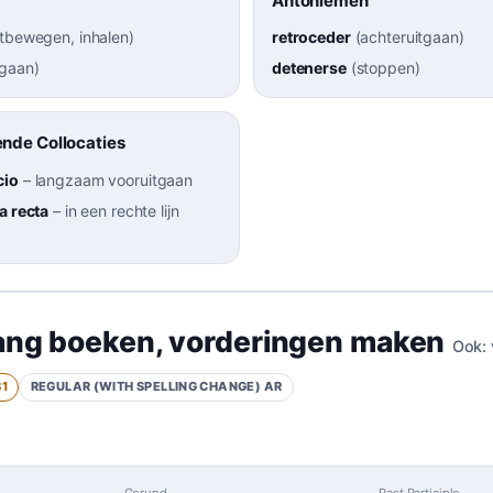
Antoniemen
tbewegen, inhalen
)
retroceder
(
achteruitgaan
)
gaan
)
detenerse
(
stoppen
)
nde Collocaties
cio
–
langzaam vooruitgaan
a recta
–
in een rechte lijn
ang boeken
,
vorderingen maken
Ook:
B1
REGULAR (WITH SPELLING CHANGE)
AR
Gerund
Past Participle