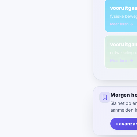
vooruitga
fysieke bewe
Meer leren →
vooruitga
ontwikkeling 
Meer leren →
Morgen be
Sla het op e
aanmelden in
«avanzar