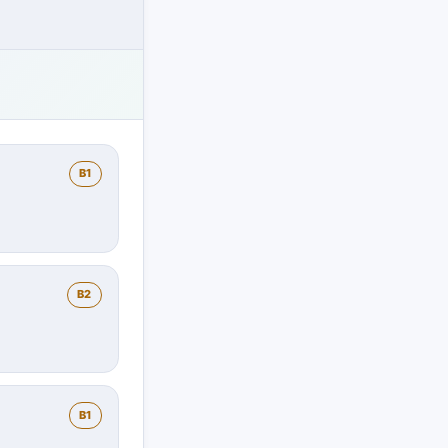
B1
B2
B1