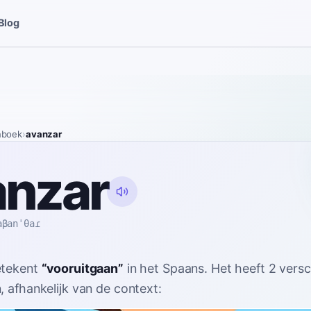
Blog
nboek
›
avanzar
anzar
aβanˈθaɾ
tekent
“
vooruitgaan
”
in het Spaans
. Het heeft 2 versc
, afhankelijk van de context: