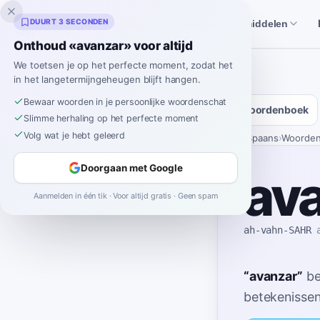
Inklingo
DUURT 3 SECONDEN
Verhalen
Spaanse hulpmiddelen
Onthoud «avanzar» voor altijd
We toetsen je op het perfecte moment, zodat het
in het langetermijngeheugen blijft hangen.
Bewaar woorden in je persoonlijke woordenschat
Woordenboek
Slimme herhaling op het perfecte moment
Volg wat je hebt geleerd
Home
›
Spaans
›
Woorde
Doorgaan met Google
av
Aanmelden in één tik · Voor altijd gratis · Geen spam
ah-vahn-SAHR
“
avanzar
”
be
betekenissen