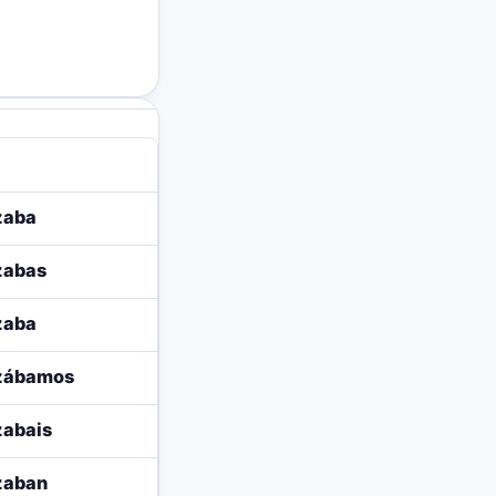
zaba
zabas
zaba
zábamos
zabais
zaban