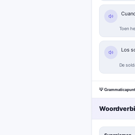
Cuand
Toen he
Los s
De sold
💡 Grammaticapun
Woordverb