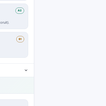
A2
ruit).
B1