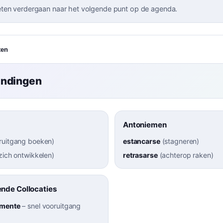
en verdergaan naar het volgende punt op de agenda.
ten
indingen
Antoniemen
ruitgang boeken
)
estancarse
(
stagneren
)
zich ontwikkelen
)
retrasarse
(
achterop raken
)
nde Collocaties
amente
–
snel vooruitgang