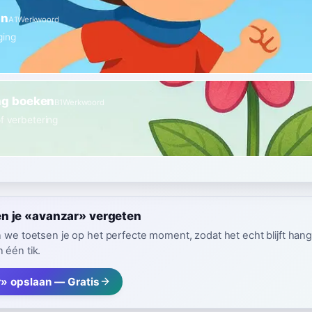
an
A1
Werkwoord
ging
ng boeken
B1
Werkwoord
of verbetering
n je «avanzar» vergeten
n we toetsen je op het perfecte moment, zodat het echt blijft hang
 één tik.
» opslaan — Gratis