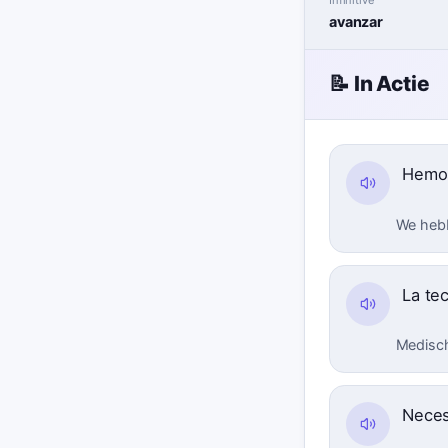
avanzar
📝 In Actie
Hemos
We hebb
La te
Medisch
Nece