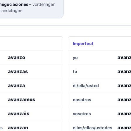
 negociaciones
–
vorderingen
handelingen
Imperfect
avanzo
avan
yo
avanzas
avan
tú
avanza
avan
él/ella/usted
avanzamos
avan
nosotros
avanzáis
avan
vosotros
avanzan
avan
es
ellos/ellas/ustedes