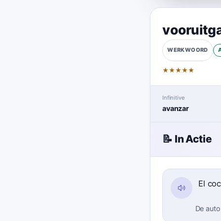
vooruitg
WERKWOORD
★
★
★
★
★
Infinitive
avanzar
📝 In Actie
El co
De auto