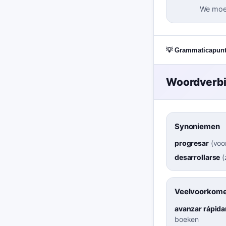
We moet
💡 Grammaticapun
Woordverb
Synoniemen
progresar
(
voo
desarrollarse
(
Veelvoorkome
avanzar rápid
boeken