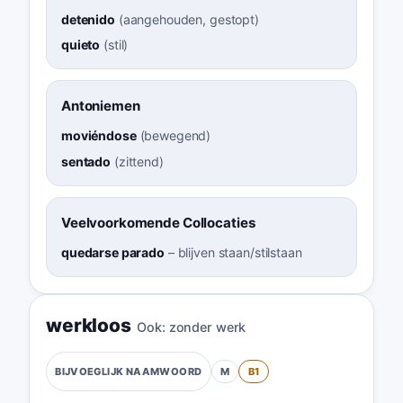
detenido
(
aangehouden, gestopt
)
quieto
(
stil
)
Antoniemen
moviéndose
(
bewegend
)
sentado
(
zittend
)
Veelvoorkomende Collocaties
quedarse parado
–
blijven staan/stilstaan
werkloos
Ook:
zonder werk
M
B1
BIJVOEGLIJK NAAMWOORD