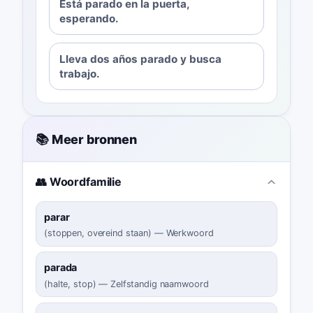
Está parado en la puerta,
esperando.
Lleva dos años parado y busca
trabajo.
📚 Meer bronnen
👥 Woordfamilie
parar
(
stoppen, overeind staan
)
—
Werkwoord
parada
(
halte, stop
)
—
Zelfstandig naamwoord