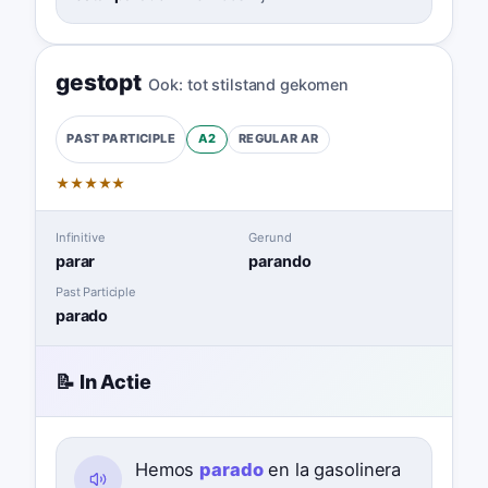
gestopt
Ook:
tot stilstand gekomen
A2
REGULAR
AR
PAST PARTICIPLE
★
★
★
★
★
Infinitive
Gerund
parar
parando
Past Participle
parado
📝 In Actie
Hemos
parado
en la gasolinera