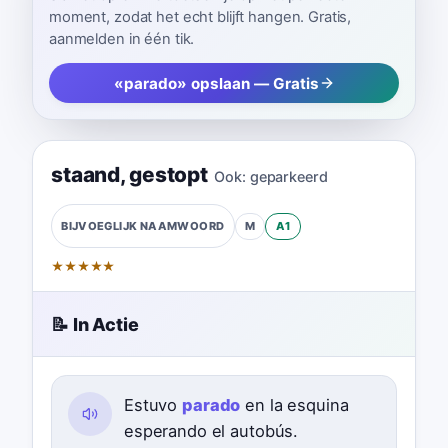
moment, zodat het echt blijft hangen. Gratis,
aanmelden in één tik.
«parado» opslaan — Gratis
staand
,
gestopt
Ook:
geparkeerd
M
A1
BIJVOEGLIJK NAAMWOORD
★
★
★
★
★
📝 In Actie
Estuvo
parado
en la esquina
esperando el autobús.