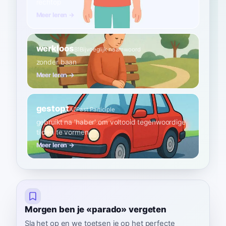
rechtop
Meer leren →
werkloos
B1
Bijvoeglijk naamwoord
zonder baan
Meer leren →
gestopt
A2
Past Participle
gebruikt na 'haber' om voltooid tegenwoordige
tijden te vormen
Meer leren →
Morgen ben je «parado» vergeten
Sla het op en we toetsen je op het perfecte