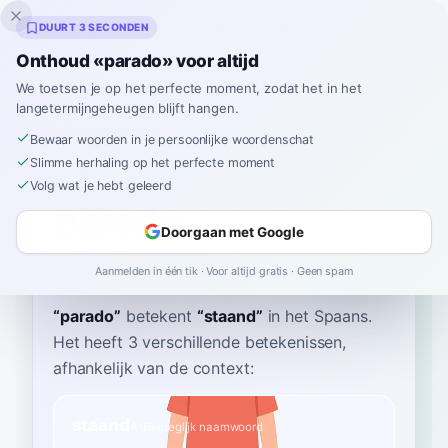
Inklingo
DUURT 3 SECONDEN
Onthoud «parado» voor altijd
We toetsen je op het perfecte moment, zodat het in het
langetermijngeheugen blijft hangen.
Woordenboek
Bewaar woorden in je persoonlijke woordenschat
Slimme herhaling op het perfecte moment
Home
›
Spaans
›
Woordenboek
›
parado
Volg wat je hebt geleerd
parado
Doorgaan met Google
pah-RAH-doh
paˈɾaðo
Aanmelden in één tik · Voor altijd gratis · Geen spam
“
parado
”
betekent
“
staand
”
in het Spaans
.
Het heeft 3 verschillende betekenissen,
afhankelijk van de context:
staand
A1
Bijvoeglijk naamwoord