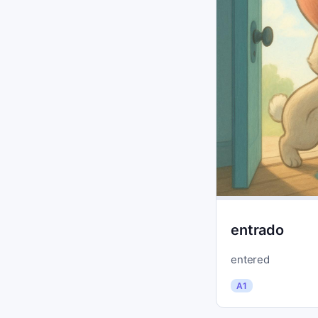
entrado
entered
A1