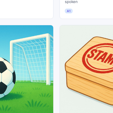
spoken
A1