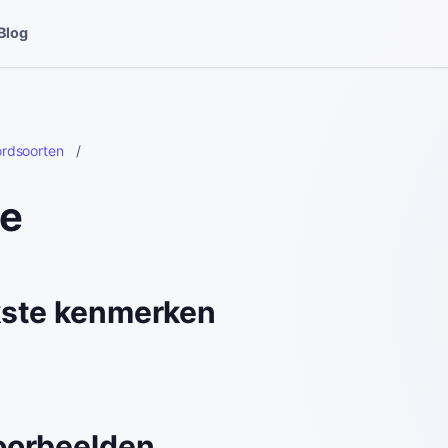
Blog
rdsoorten
/
e
kste kenmerken
oorbeelden