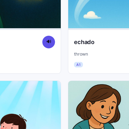
echado
🔊
thrown
A1