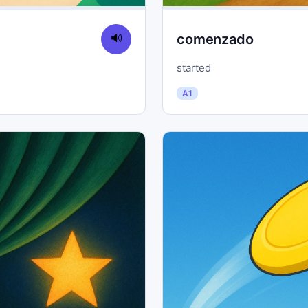
comenzado
🔊
started
A1