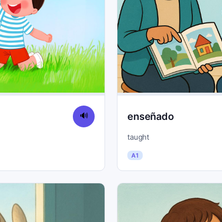
enseñado
🔊
taught
A1