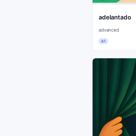
adelantado
advanced
A1