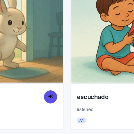
escuchado
🔊
listened
A1