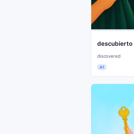
descubierto
discovered
A1