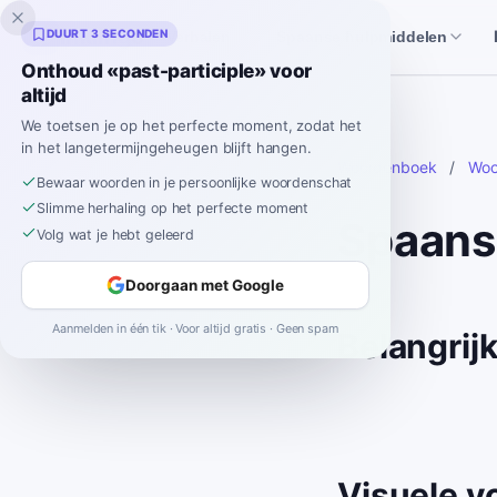
Inklingo
DUURT 3 SECONDEN
Verhalen
Spaanse hulpmiddelen
Onthoud «past-participle» voor
altijd
We toetsen je op het perfecte moment, zodat het
in het langetermijngeheugen blijft hangen.
Woordenboek
/
Woo
Bewaar woorden in je persoonlijke woordenschat
Slimme herhaling op het perfecte moment
Spaans
Volg wat je hebt geleerd
Doorgaan met Google
Aanmelden in één tik · Voor altijd gratis · Geen spam
Belangrij
Visuele v