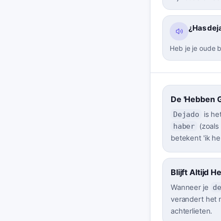
¿Has deja
Heb je je oude 
De 'Hebben 
Dejado
is he
haber
(zoals
betekent 'ik he
Blijft Altijd H
Wanneer je
d
verandert het no
achterlieten.