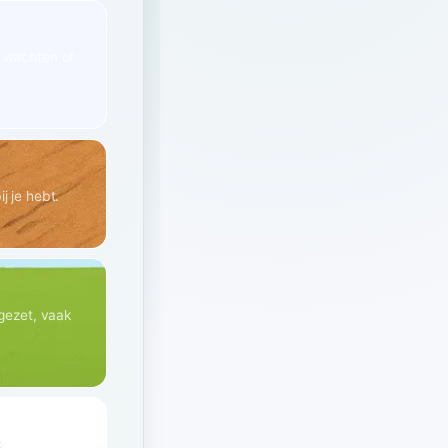
e wachten of
j je hebt.
lgezet, vaak