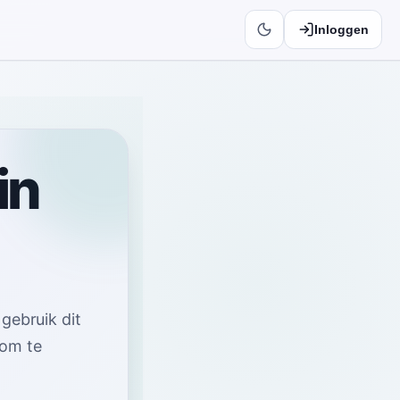
Inloggen
in
—
gebruik dit
 om te