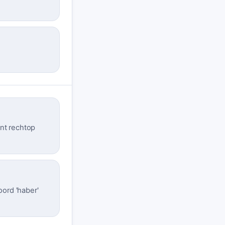
ent rechtop
ord 'haber'