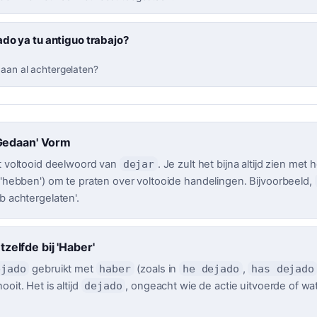
do ya tu antiguo trabajo?
baan al achtergelaten?
Gedaan' Vorm
t voltooid deelwoord van
dejar
. Je zult het bijna altijd zien me
 'hebben') om te praten over voltooide handelingen. Bijvoorbeeld,
b achtergelaten'.
etzelfde bij 'Haber'
ejado
gebruikt met
haber
(zoals in
he dejado
,
has dejado
oit. Het is altijd
dejado
, ongeacht wie de actie uitvoerde of wa