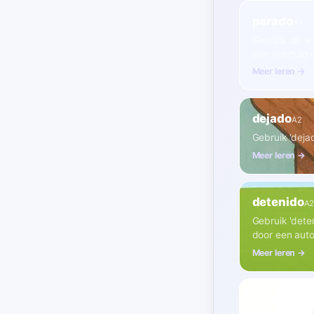
parado
A1
Gebruik dit w
een voertuig 
Meer leren →
dejado
A2
Gebruik 'dejad
Meer leren →
detenido
A
Gebruik 'deten
door een auto
Meer leren →
metida
A2