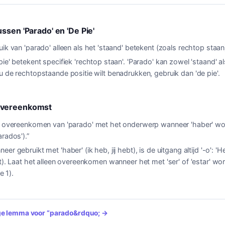
ssen 'Parado' en 'De Pie'
ik van 'parado' alleen als het 'staand' betekent (zoals rechtop staan
pie' betekent specifiek 'rechtop staan'. 'Parado' kan zowel 'staand' al
u de rechtopstaande positie wilt benadrukken, gebruik dan 'de pie'.
Overeenkomst
n overeenkomen van 'parado' met het onderwerp wanneer 'haber' wo
arados').
”
eer gebruikt met 'haber' (ik heb, jij hebt), is de uitgang altijd '-o': 
pt). Laat het alleen overeenkomen wanneer het met 'ser' of 'estar' wo
e 1).
ige lemma voor
“
parado
&rdquo; →