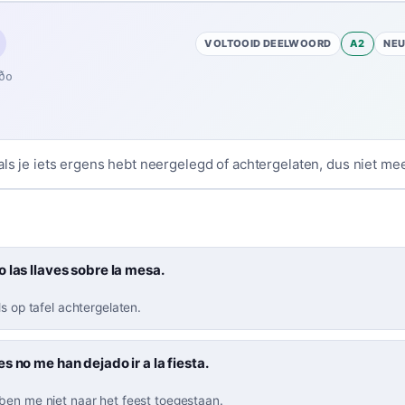
VOLTOOID DEELWOORD
A2
NE
ðo
als je iets ergens hebt neergelegd of achtergelaten, dus niet meer
 las llaves sobre la mesa.
ls op tafel achtergelaten.
s no me han dejado ir a la fiesta.
ben me niet naar het feest toegestaan.