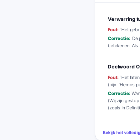
Verwarring tu
Fout:
“
Het gebru
Correctie:
'De 
betekenen. Als 
Deelwoord 
Fout:
“
Het late
(bijv. 'Hemos p
Correctie:
Wann
(Wij zijn gesto
(zoals in Definiti
Bekijk het volled