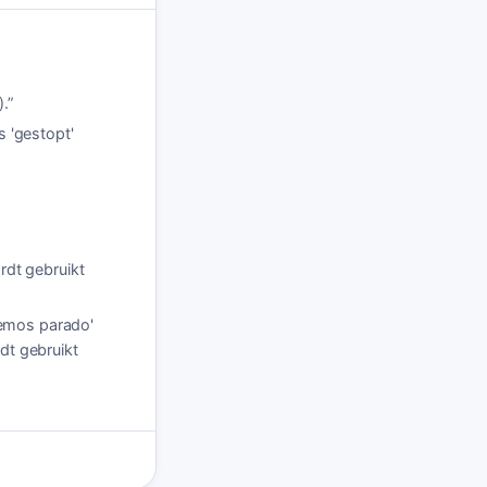
).
”
s 'gestopt'
rdt gebruikt
'Hemos parado'
rdt gebruikt