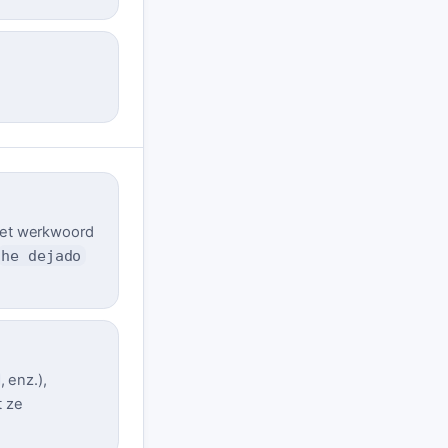
t het werkwoord
he dejado
, enz.),
t ze