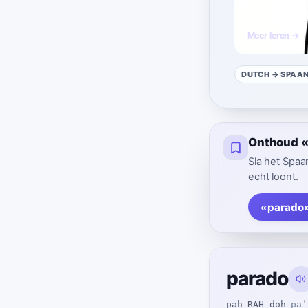
Dit woord gebr
een overhemd 
Meer leren →
DUTCH
→ SPAA
Onthoud «p
Sla het Spaa
echt loont.
«parado»
parado
pah-RAH-doh
paˈ