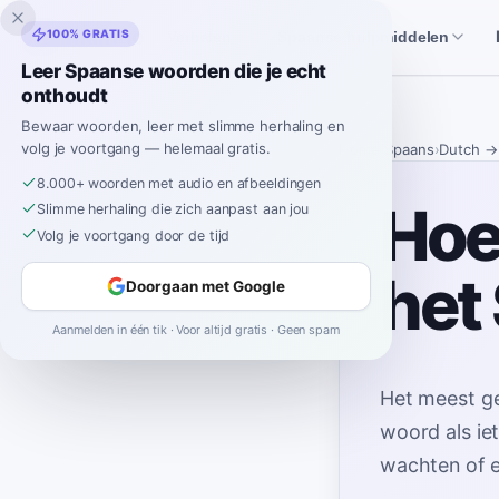
Inklingo
100% GRATIS
Verhalen
Spaanse hulpmiddelen
Leer Spaanse woorden die je echt
onthoudt
Bewaar woorden, leer met slimme herhaling en
volg je voortgang — helemaal gratis.
Home
›
Spaans
›
Dutch
→
8.000+ woorden met audio en afbeeldingen
Hoe 
Slimme herhaling die zich aanpast aan jou
Volg je voortgang door de tijd
het
Doorgaan met Google
Aanmelden in één tik · Voor altijd gratis · Geen spam
Het meest g
woord als ie
wachten of e