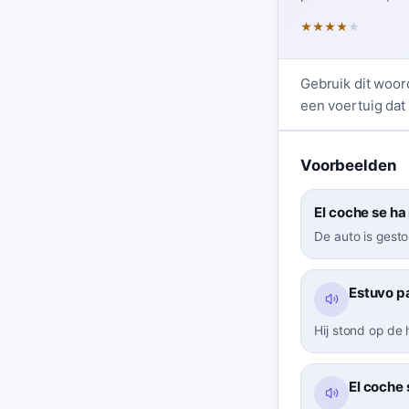
★
★
★
★
★
Gebruik dit woord
een voertuig dat
Voorbeelden
El coche se ha
De auto is gestop
Estuvo p
Hij stond op de
El coche 