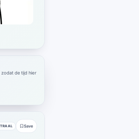
gestopt, zoals
odat de tijd hier
UTRAAL
Save