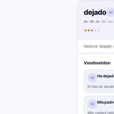
dejado
de-HA-do
deˈxa.
★
★
★
★
★
Gebruik 'dejado' 
Voorbeelden
He dejado
Ik heb de sleute
Mis padre
Mijn ouders heb