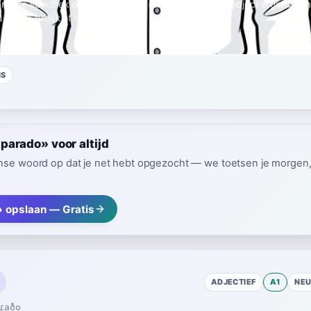
uik je specifiek om aan te geven dat kleding of een object ergens is in
in een broek of rok.
NS
arado» voor altijd
nse woord op dat je net hebt opgezocht — we toetsen je morgen, z
 opslaan — Gratis
ADJECTIEF
A1
NE
ɾaðo