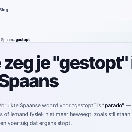
Blog
 Spaans
›
gestopt
zeg je "gestopt" 
 Spaans
ebruikte Spaanse woord voor
“
gestopt
”
is
“
parado
”
ts of iemand fysiek niet meer beweegt, zoals stil staan
en voertuig dat ergens stopt
.