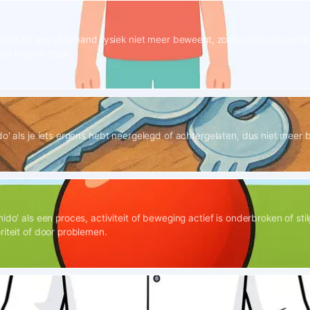
oord als iets of iemand fysiek niet meer beweegt, zoals stil staan om t
dat ergens stopt.
o' als je iets ergens hebt neergelegd of achtergelaten, dus niet meer bi
2
ido' als een proces, activiteit of beweging actief is onderbroken of sti
riteit of door problemen.