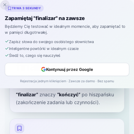
Inklingo
TRWA 3 SEKUNDY
Zapamiętaj "finalizar" na zawsze
Będziemy Cię testować w idealnym momencie, aby zapamiętać to
w pamięci długotrwałej.
Słownik
Zapisz słowa do swojego osobistego słownictwa
Inteligentne powtórki w idealnym czasie
Strona główna
›
Hiszpański
›
Słownik
›
finalizar
Śledź to, czego się nauczyłeś
finalizar
Kontynuuj przez Google
fee-nah-lee-sahr
finaliˈsaɾ
Rejestracja jednym kliknięciem · Zawsze za darmo · Bez spamu
“
finalizar
”
znaczy
“
kończyć
”
po hiszpańsku
(zakończenie zadania lub czynności).