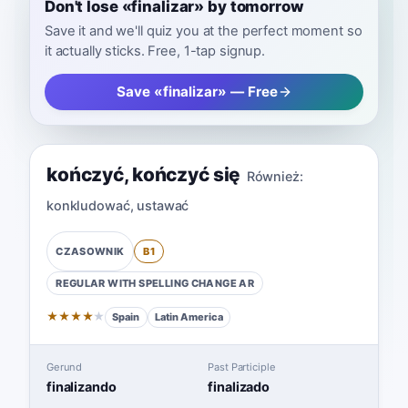
Don't lose «finalizar» by tomorrow
Save it and we'll quiz you at the perfect moment so
it actually sticks. Free, 1-tap signup.
Save «finalizar» — Free
kończyć
,
kończyć się
Również:
konkludować
,
ustawać
B1
CZASOWNIK
REGULAR WITH SPELLING CHANGE
AR
★
★
★
★
★
Spain
Latin America
Gerund
Past Participle
finalizando
finalizado