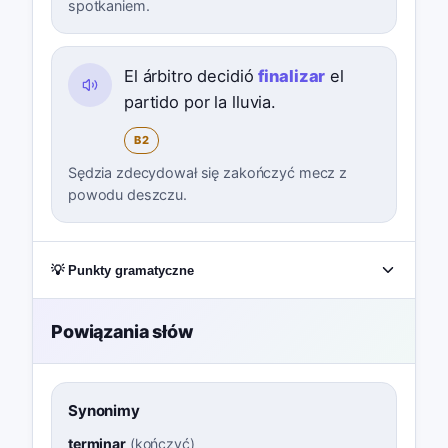
spotkaniem.
El árbitro decidió
finalizar
el
partido por la lluvia.
B2
Sędzia zdecydował się zakończyć mecz z
powodu deszczu.
💡 Punkty gramatyczne
Powiązania słów
Synonimy
terminar
(
kończyć
)