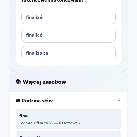
finalizé
finalicé
finalizaba
📚 Więcej zasobów
👥 Rodzina słów
final
(
koniec / finałowy
)
—
Rzeczownik