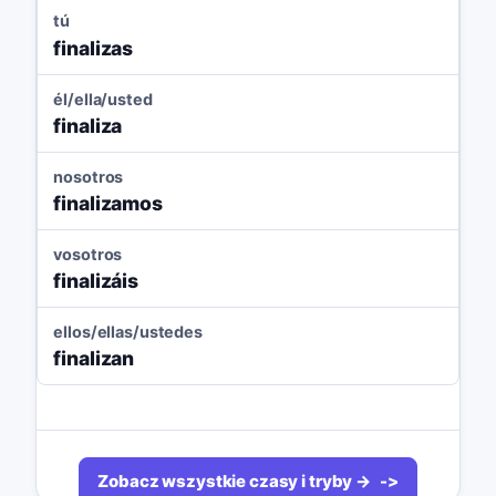
tú
finalizas
él/ella/usted
finaliza
nosotros
finalizamos
vosotros
finalizáis
ellos/ellas/ustedes
finalizan
Zobacz wszystkie czasy i tryby →