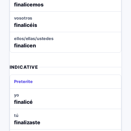
finalicemos
vosotros
finalicéis
ellos/ellas/ustedes
finalicen
INDICATIVE
Preterite
yo
finalicé
tú
finalizaste