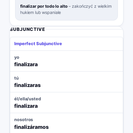
finalizar por todo lo alto
–
zakończyć z wielkim
hukiem lub wspaniale
SUBJUNCTIVE
Imperfect Subjunctive
yo
finalizara
tú
finalizaras
él/ella/usted
finalizara
nosotros
finalizáramos