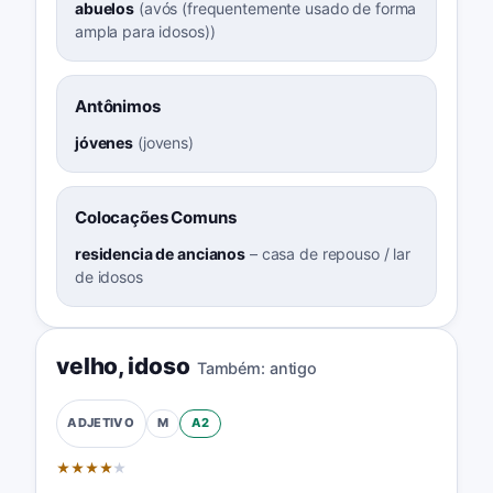
abuelos
(
avós (frequentemente usado de forma
ampla para idosos)
)
Antônimos
jóvenes
(
jovens
)
Colocações Comuns
residencia de ancianos
–
casa de repouso / lar
de idosos
velho
,
idoso
Também:
antigo
M
A2
ADJETIVO
★
★
★
★
★