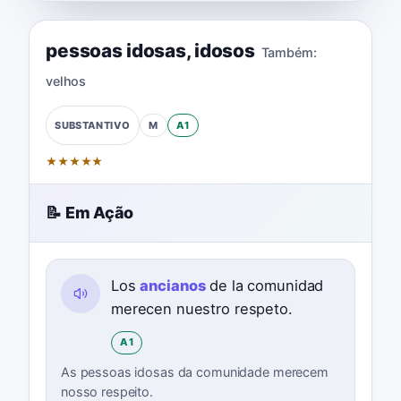
pessoas idosas
,
idosos
Também:
velhos
M
A1
SUBSTANTIVO
★
★
★
★
★
📝 Em Ação
Los
ancianos
de la comunidad
merecen nuestro respeto.
A1
As pessoas idosas da comunidade merecem
nosso respeito.