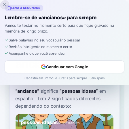
Inklingo
LEVA 3 SEGUNDOS
Lembre-se de «ancianos» para sempre
Vamos te testar no momento certo para que fique gravado na
memória de longo prazo.
Dicionário
Salve palavras no seu vocabulário pessoal
Revisão inteligente no momento certo
Início
›
Espanhol
›
Dicionário
›
ancianos
Acompanhe o que você aprendeu
ancianos
Continuar com Google
ahn-SYAH-nohs
anˈsjanos
Cadastro em um toque · Grátis para sempre · Sem spam
“
ancianos
”
significa
“
pessoas idosas
”
em
espanhol
. Tem 2 significados diferentes
dependendo do contexto:
pessoas idosas
A1
Substantivo