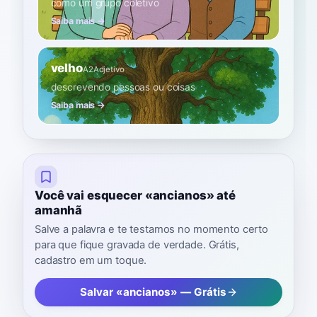
como um grupo coletivo
Saiba mais →
velho
A2
Adjetivo
descrevendo pessoas ou coisas
Saiba mais →
Você vai esquecer «ancianos» até
amanhã
Salve a palavra e te testamos no momento certo
para que fique gravada de verdade. Grátis,
cadastro em um toque.
Salvar «ancianos» — Grátis