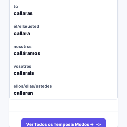
tú
callaras
él/ella/usted
callara
nosotros
calláramos
vosotros
callarais
ellos/ellas/ustedes
callaran
Ver Todos os Tempos & Modos →