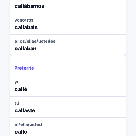
callábamos
vosotros
callabais
ellos/ellas/ustedes
callaban
Preterite
yo
callé
tú
callaste
él/ella/usted
calló