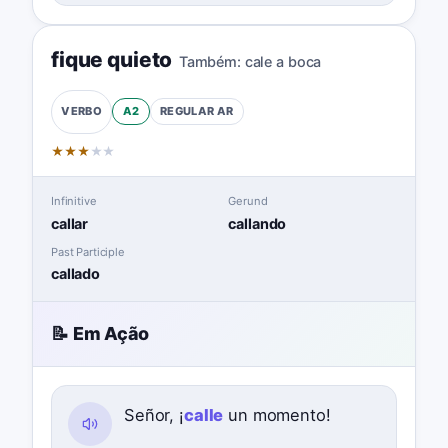
fique quieto
Também:
cale a boca
A2
REGULAR
AR
VERBO
★
★
★
★
★
Infinitive
Gerund
callar
callando
Past Participle
callado
📝 Em Ação
Señor, ¡
calle
un momento!