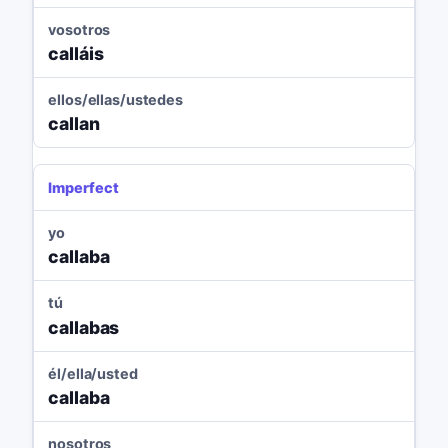
vosotros
calláis
ellos/ellas/ustedes
callan
Imperfect
yo
callaba
tú
callabas
él/ella/usted
callaba
nosotros