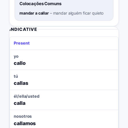
Colocações Comuns
mandar a callar
–
mandar alguém ficar quieto
INDICATIVE
Present
yo
callo
tú
callas
él/ella/usted
calla
nosotros
callamos