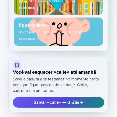
via pública em uma cidade ou vila
Saiba mais →
fique quieto
A2
Verbo
um comando formal: '¡Calle, por favor!'
Saiba mais →
Você vai esquecer «calle» até amanhã
Salve a palavra e te testamos no momento certo
para que fique gravada de verdade. Grátis,
cadastro em um toque.
Salvar «calle» — Grátis