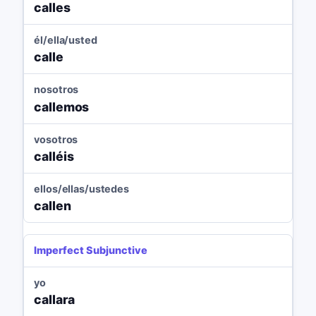
calles
él/ella/usted
calle
nosotros
callemos
vosotros
calléis
ellos/ellas/ustedes
callen
Imperfect Subjunctive
yo
callara