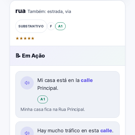
rua
Também:
estrada
,
via
F
A1
SUBSTANTIVO
★
★
★
★
★
📝 Em Ação
Mi casa está en la
calle
Principal.
A1
Minha casa fica na Rua Principal.
Hay mucho tráfico en esta
calle
.