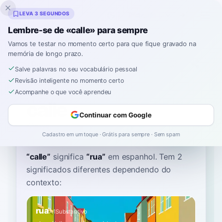
Inklingo
LEVA 3 SEGUNDOS
Lembre-se de «calle» para sempre
Vamos te testar no momento certo para que fique gravado na
memória de longo prazo.
Dicionário
Salve palavras no seu vocabulário pessoal
Revisão inteligente no momento certo
Início
›
Espanhol
›
Dicionário
›
calle
Acompanhe o que você aprendeu
calle
Continuar com Google
KAH-yeh
ˈka.ʝe
Cadastro em um toque · Grátis para sempre · Sem spam
“
calle
”
significa
“
rua
”
em espanhol
. Tem 2
significados diferentes dependendo do
contexto:
rua
A1
Substantivo