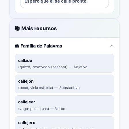
Espero que él se calle pronto.
📚 Mais recursos
👥 Família de Palavras
callado
(
quieto, reservado (pessoa)
)
—
Adjetivo
callejón
(
beco, viela estreita
)
—
Substantivo
callejear
(
vagar pelas ruas
)
—
Verbo
callejero