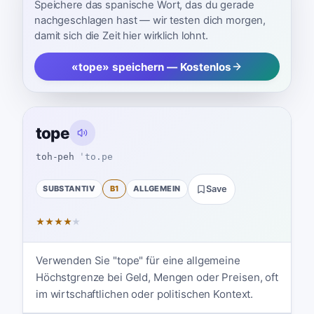
Speichere das spanische Wort, das du gerade
nachgeschlagen hast — wir testen dich morgen,
damit sich die Zeit hier wirklich lohnt.
«tope» speichern — Kostenlos
tope
toh-peh
ˈto.pe
SUBSTANTIV
B1
ALLGEMEIN
Save
★
★
★
★
★
Verwenden Sie "tope" für eine allgemeine
Höchstgrenze bei Geld, Mengen oder Preisen, oft
im wirtschaftlichen oder politischen Kontext.