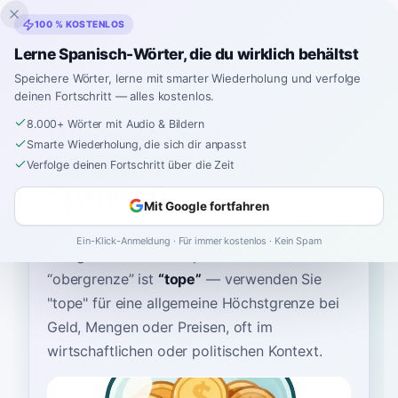
Inklingo
100 % KOSTENLOS
Lerne Spanisch-Wörter, die du wirklich behältst
Speichere Wörter, lerne mit smarter Wiederholung und verfolge
deinen Fortschritt — alles kostenlos.
Startseite
›
Spanisch
›
German
→ Spanisch
›
obergrenze
8.000+ Wörter mit Audio & Bildern
Wie sagt man
Smarte Wiederholung, die sich dir anpasst
"obergrenze" auf
Verfolge deinen Fortschritt über die Zeit
Spanisch
Mit Google fortfahren
Ein-Klick-Anmeldung · Für immer kostenlos · Kein Spam
Das gebräuchlichste spanische Wort für
“
obergrenze
”
ist
“
tope
”
—
verwenden Sie
"tope" für eine allgemeine Höchstgrenze bei
Geld, Mengen oder Preisen, oft im
wirtschaftlichen oder politischen Kontext
.