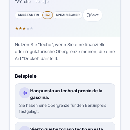
TAY-cho
ˈte.tʃo
SUBSTANTIV
B2
SPEZIFISCHER
Save
★
★
★
★
★
Nutzen Sie "techo", wenn Sie eine finanzielle
oder regulatorische Obergrenze meinen, die eine
Art "Deckel" darstellt.
Beispiele
Han puesto un techo al precio de la
gasolina.
Sie haben eine Obergrenze für den Benzinpreis
festgelegt.
Siento que he tocado techo en esta