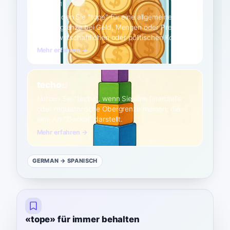
tope
B1
Verwenden Sie "tope" für eine allgemeine
Höchstgrenze bei Geld, Mengen oder Preisen,
oft im wirtschaftlichen oder politischen Kontext.
Mehr erfahren →
techo
B2
Nutzen Sie "techo", wenn Sie eine finanzielle
oder regulatorische Obergrenze meinen, die
eine Art "Deckel" darstellt.
Mehr erfahren →
GERMAN
→ SPANISCH
«tope» für immer behalten