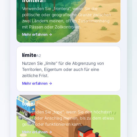
frontera
B1
Verwenden Sie „frontera“, wenn Sie die
politische oder geografische Grenze zwischen
zwei Ländern meinen, oft im Zusammenhang
mit Pässen oder Zollkontrollen.
Mehr erfahren →
límite
A2
Nutzen Sie „límite“ für die Abgrenzung von
Territorien, Eigentum oder auch für eine
zeitliche Frist.
Mehr erfahren →
tope
A2
Verwenden Sie „tope“, wenn Sie den höchsten
Punkt oder Anschlag meinen, bis zu dem etwas
gehen oder funktionieren kann.
Mehr erfahren →