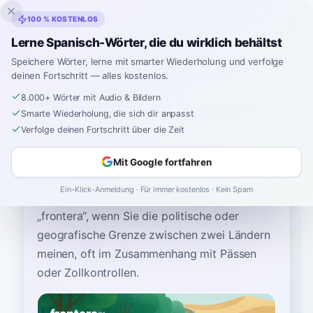
Inklingo
100 % KOSTENLOS
Lerne Spanisch-Wörter, die du wirklich behältst
Speichere Wörter, lerne mit smarter Wiederholung und verfolge
deinen Fortschritt — alles kostenlos.
Startseite
›
Spanisch
›
German
→ Spanisch
›
grenze
8.000+ Wörter mit Audio & Bildern
Wie sagt man "grenze"
Smarte Wiederholung, die sich dir anpasst
auf Spanisch
Verfolge deinen Fortschritt über die Zeit
Mit Google fortfahren
Das gebräuchlichste spanische Wort für
Ein-Klick-Anmeldung · Für immer kostenlos · Kein Spam
“
grenze
”
ist
“
frontera
”
—
verwenden Sie
„frontera“, wenn Sie die politische oder
geografische Grenze zwischen zwei Ländern
meinen, oft im Zusammenhang mit Pässen
oder Zollkontrollen
.