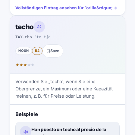
Vollständigen Eintrag ansehen für
“
orilla
&rdquo; →
techo
TAY-cho
ˈte.tʃo
NOUN
B2
Save
★
★
★
★
★
Verwenden Sie „techo“, wenn Sie eine
Obergrenze, ein Maximum oder eine Kapazität
meinen, z. B. für Preise oder Leistung.
Beispiele
Han puesto un techo al precio de la