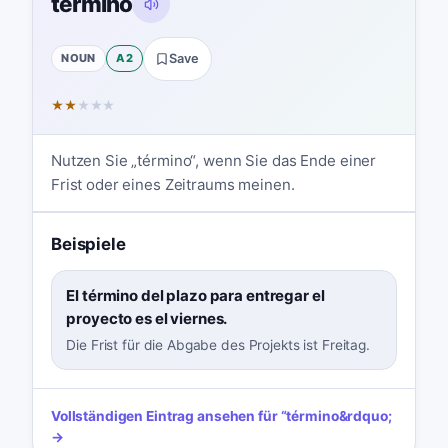
término
NOUN
A2
Save
★
★
★
★
★
Nutzen Sie „término“, wenn Sie das Ende einer
Frist oder eines Zeitraums meinen.
Beispiele
El término del plazo para entregar el
proyecto es el viernes.
Die Frist für die Abgabe des Projekts ist Freitag.
Vollständigen Eintrag ansehen für
“
término
&rdquo;
→