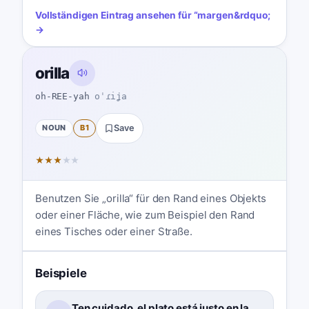
Vollständigen Eintrag ansehen für
“
margen
&rdquo;
→
orilla
oh-REE-yah
oˈɾiʝa
NOUN
B1
Save
★
★
★
★
★
Benutzen Sie „orilla“ für den Rand eines Objekts
oder einer Fläche, wie zum Beispiel den Rand
eines Tisches oder einer Straße.
Beispiele
Ten cuidado, el plato está justo en la