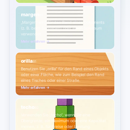
margen
B1
„Margen“ wird für den Rand eines Dokuments
(z. B. beim Schreiben) oder einen Spielraum
verwendet.
Mehr erfahren →
orilla
B1
Benutzen Sie „orilla“ für den Rand eines Objekts
oder einer Fläche, wie zum Beispiel den Rand
eines Tisches oder einer Straße.
Mehr erfahren →
techo
B2
Verwenden Sie „techo“, wenn Sie eine
Obergrenze, ein Maximum oder eine Kapazität
meinen, z. B. für Preise oder Leistung.