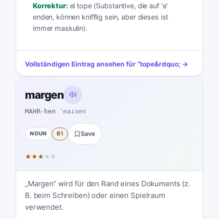
Korrektur:
el tope (Substantive, die auf 'e'
enden, können knifflig sein, aber dieses ist
immer maskulin).
Vollständigen Eintrag ansehen für
“
tope
&rdquo; →
margen
MAHR-hen
ˈmaɾxen
NOUN
B1
Save
★
★
★
★
★
„Margen“ wird für den Rand eines Dokuments (z.
B. beim Schreiben) oder einen Spielraum
verwendet.