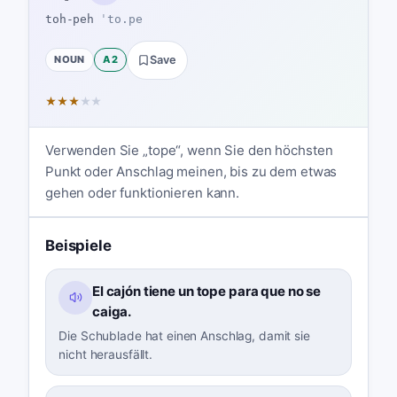
toh-peh
ˈto.pe
NOUN
A2
Save
★
★
★
★
★
Verwenden Sie „tope“, wenn Sie den höchsten
Punkt oder Anschlag meinen, bis zu dem etwas
gehen oder funktionieren kann.
Beispiele
El cajón tiene un tope para que no se
caiga.
Die Schublade hat einen Anschlag, damit sie
nicht herausfällt.