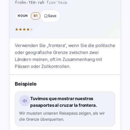
frohn-TEH-rah
fɾonˈteɾa
NOUN
B1
Save
★
★
★
★
★
Verwenden Sie „frontera“, wenn Sie die politische
oder geografische Grenze zwischen zwei
Ländern meinen, oft im Zusammenhang mit
Pässen oder Zollkontrollen.
Beispiele
Tuvimos que mostrar nuestros
pasaportes al cruzar la frontera.
Wir mussten unseren Reisepass zeigen, als wir
die Grenze überquerten.