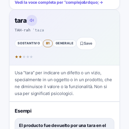
Vedi la voce completa per
“
complejo
&rdquo; →
tara
TAH-rah
ˈtaɾa
SOSTANTIVO
B1
GENERALE
Save
★
★
★
★
★
Usa "tara" per indicare un difetto o un vizio,
specialmente in un oggetto o in un prodotto, che
ne diminuisce il valore o la funzionalità. Non si
usa per significati psicologici.
Esempi
El producto fue devuelto por una tara en el