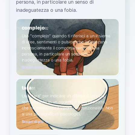
persona, in particolare un senso di
inadeguatezza o una fobia
.
complejo
B2
Usa "complejo" quando ti riferisci a un insieme
di idee, sentimenti o pulsioni che influenzano
inconsciamente il comportamento di una
persona, in particolare un senso di
inadeguatezza o una fobia.
Scopri di più →
tara
B1
Usa "tara" per indicare un difetto o un vizio,
specialmente in un oggetto o in un prodotto,
che ne diminuisce il valore o la funzionalità. Non
si usa per significati psicologici.
Scopri di più →