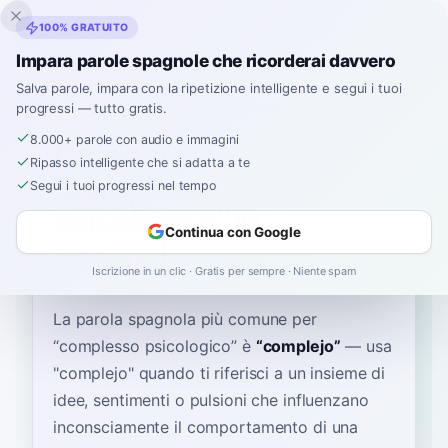
Inklingo
100% GRATUITO
Impara parole spagnole che ricorderai davvero
Salva parole, impara con la ripetizione intelligente e segui i tuoi
progressi — tutto gratis.
Home
›
Spagnolo
›
Italian
→ spagnolo
›
complesso psicologico
8.000+ parole con audio e immagini
Come si dice
Ripasso intelligente che si adatta a te
"complesso
Segui i tuoi progressi nel tempo
psicologico" in
Continua con Google
spagnolo
Iscrizione in un clic · Gratis per sempre · Niente spam
La parola spagnola più comune per
“
complesso psicologico
”
è
“
complejo
”
—
usa
"complejo" quando ti riferisci a un insieme di
idee, sentimenti o pulsioni che influenzano
inconsciamente il comportamento di una