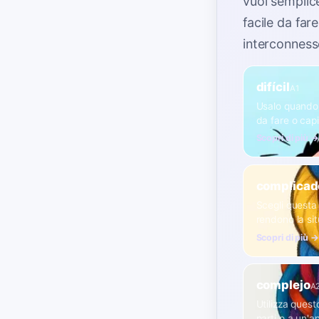
vuoi semplic
facile da far
interconness
difícil
A1
Usalo quando 
da fare o cap
Scopri di più →
complicad
Scegli questa 
rendono la sit
Scopri di più →
complejo
A
Utilizza quest
parti o a un'a