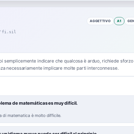
AGGETTIVO
A1
GE
ˈfi.sil
i semplicemente indicare che qualcosa è arduo, richiede sforzo 
enza necessariamente implicare molte parti interconnesse.
blema de matemáticas es muy difícil.
di matematica è molto difficile.
un idioma nuevo puede ser difícil al principio.