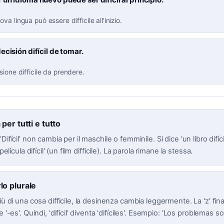
a lingua può essere difficile all'inizio.
ecisión difícil de tomar.
sione difficile da prendere.
per tutti e tutto
Difícil' non cambia per il maschile o femminile. Si dice 'un libro difícil
 película difícil' (un film difficile). La parola rimane la stessa.
o plurale
più di una cosa difficile, la desinenza cambia leggermente. La 'z' fin
 '-es'. Quindi, 'difícil' diventa 'difíciles'. Esempio: 'Los problemas son