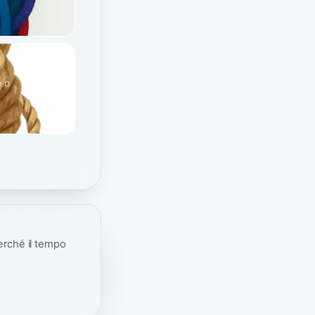
e o
erché il tempo