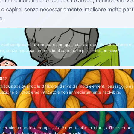
emente indicare che qualcosa è arduo, richiede sforzo
e o capire, senza necessariamente implicare molte part
e
.
vuoi semplicemente indicare che qualcosa è arduo, richiede sforzo o n
ire, senza necessariamente implicare molte parti interconnesse.
o
A2
traduzione quando la difficoltà deriva da molti elementi, passaggi o as
uazione o il problema intricato e non immediatamente risolvibile.
2
o termine quando la complessità è dovuta alla struttura, all'interconnes
nalisi dettagliata richiesta per la comprensione.