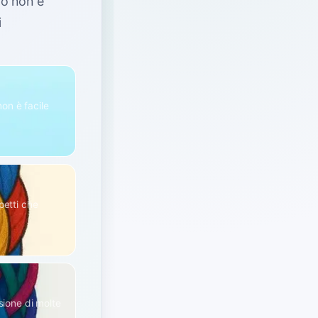
 o non è
i
on è facile
petti che
sione di molte