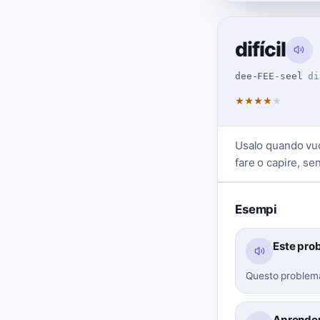
difícil
dee-FEE-seel
di
★
★
★
★
★
Usalo quando vuo
fare o capire, s
Esempi
Este pro
Questo problema 
Aprender 