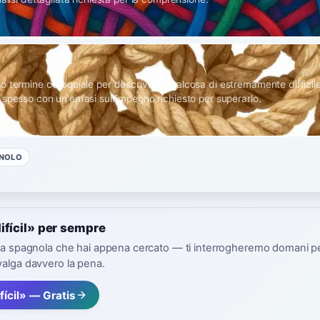
o termine colloquiale per descrivere qualcosa di estremamente difficil
spesso con un'enfasi sull'impegno richiesto per superarlo.
NOLO
ifícil» per sempre
ola spagnola che hai appena cercato — ti interrogheremo domani p
valga davvero la pena.
fícil» — Gratis