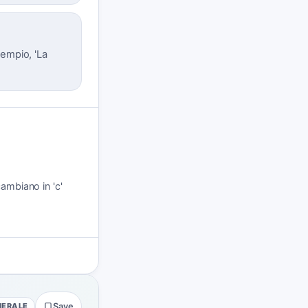
sempio, 'La
cambiano in 'c'
NERALE
Save