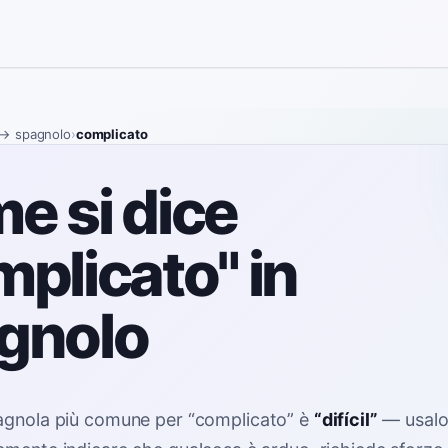
→ spagnolo
›
complicato
e si dice
mplicato" in
gnolo
agnola più comune per
“
complicato
”
è
“
difícil
”
—
usal