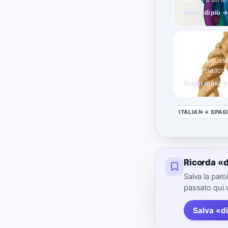
Scopri di più →
peludo
B2
Impiega quest
problematico, 
Scopri di più →
ITALIAN
→ SPAG
Ricorda «d
Salva la par
passato qui 
Salva «di