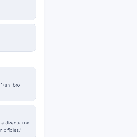
' (un libro
ale diventa una
 difíciles.'