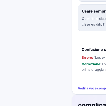
Usare sempre
Quando si dic
clase es difícil'
Confusione su
Errore:
“
Los ex
Correzione:
Lo
prima di aggiung
Vedi la voce comp
complic