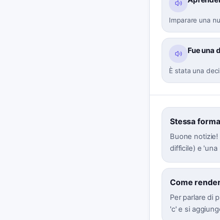
Imparare una nuov
Fue una d
È stata una deci
Stessa forma 
Buone notizie! '
difficile) e 'una
Come renderl
Per parlare di 
'c' e si aggiunge