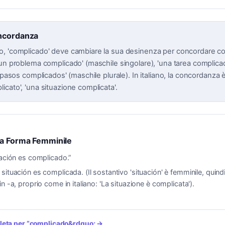
ncordanza
, 'complicado' deve cambiare la sua desinenza per concordare con
'un problema complicado' (maschile singolare), 'una tarea complica
s pasos complicados' (maschile plurale). In italiano, la concordanza è
cato', 'una situazione complicata'.
la Forma Femminile
uación es complicado.
”
 situación es complicada. (Il sostantivo 'situación' è femminile, quindi
n -a, proprio come in italiano: 'La situazione è complicata').
leta per
“
complicado
&rdquo; →