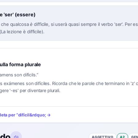
 'ser' (essere)
e che qualcosa
è
difficile, si userà quasi sempre il verbo 'ser'. Per e
 (La lezione è difficile).
lla forma plurale
amens son dificils.
”
s exámenes son difíciles. Ricorda che le parole che terminano in 'z' 
ere '-es' per diventare plurali.
leta per
“
difícil
&rdquo; →
ado
AGGETTIVO
A2
GE