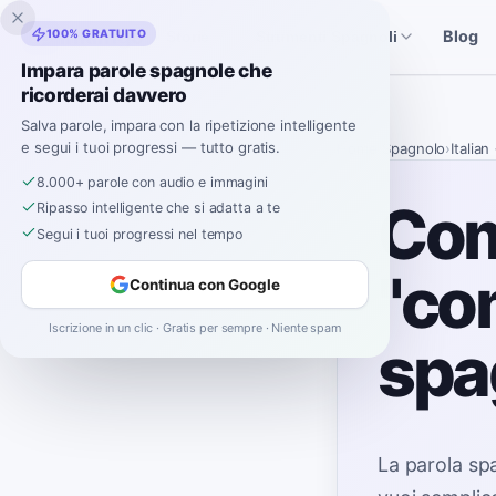
Inklingo
100% GRATUITO
Blog
Storie
Strumenti Spagnoli
Impara parole spagnole che
ricorderai davvero
Salva parole, impara con la ripetizione intelligente
e segui i tuoi progressi — tutto gratis.
Home
›
Spagnolo
›
Italian
8.000+ parole con audio e immagini
Com
Ripasso intelligente che si adatta a te
Segui i tuoi progressi nel tempo
"co
Continua con Google
Iscrizione in un clic · Gratis per sempre · Niente spam
spa
La parola sp