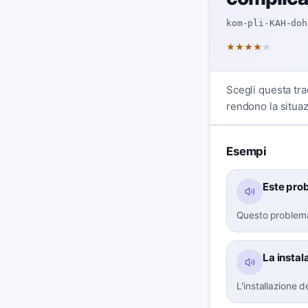
kom-pli-KAH-doh
★
★
★
★
★
Scegli questa tra
rendono la situaz
Esempi
Este pro
Questo problema
La insta
L'installazione 