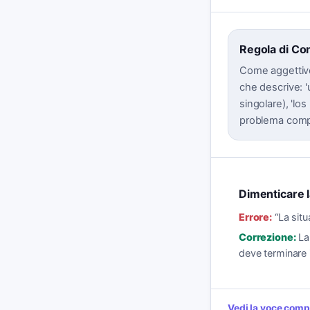
Regola di Co
Come aggettivo
che descrive: 
singolare), 'lo
problema compli
Dimenticare 
Errore:
“
La sit
Correzione:
La
deve terminare i
Vedi la voce comp