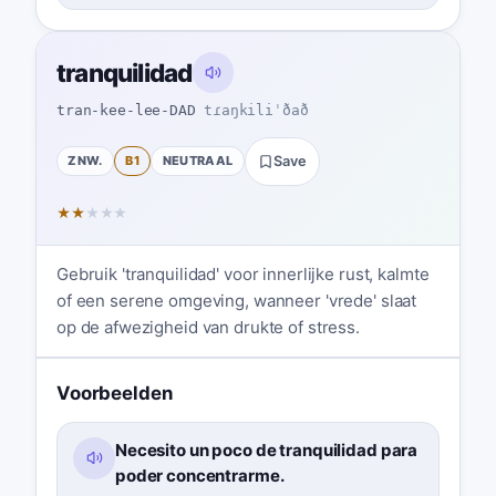
tranquilidad
tran-kee-lee-DAD
tɾaŋkiliˈðað
ZNW.
B1
NEUTRAAL
Save
★
★
★
★
★
Gebruik 'tranquilidad' voor innerlijke rust, kalmte
of een serene omgeving, wanneer 'vrede' slaat
op de afwezigheid van drukte of stress.
Voorbeelden
Necesito un poco de tranquilidad para
poder concentrarme.