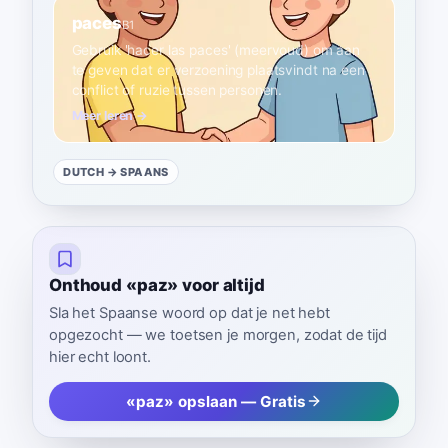
paces
B1
Gebruik 'hacer las paces' (meervoud) om aan
te geven dat er verzoening plaatsvindt na een
conflict of ruzie tussen personen.
Meer leren →
DUTCH
→ SPAANS
Onthoud «paz» voor altijd
Sla het Spaanse woord op dat je net hebt
opgezocht — we toetsen je morgen, zodat de tijd
hier echt loont.
«paz» opslaan — Gratis