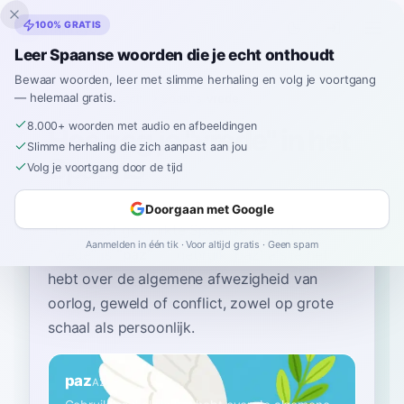
Inklingo
100% GRATIS
Leer Spaanse woorden die je echt onthoudt
Bewaar woorden, leer met slimme herhaling en volg je voortgang
— helemaal gratis.
Home
›
Spaans
›
Dutch
→ Spaans
›
vrede
8.000+ woorden met audio en afbeeldingen
Hoe zeg je "vrede" in het
Slimme herhaling die zich aanpast aan jou
Spaans
Volg je voortgang door de tijd
Doorgaan met Google
Het meest gebruikte Spaanse woord voor
Aanmelden in één tik · Voor altijd gratis · Geen spam
“
vrede
”
is
“
paz
”
—
gebruik 'paz' als je het
hebt over de algemene afwezigheid van
oorlog, geweld of conflict, zowel op grote
schaal als persoonlijk
.
paz
A2