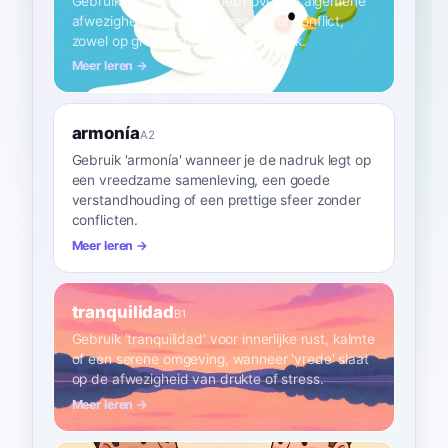
Gebruik 'paz' als je het hebt over de algemene
afwezigheid van oorlog, geweld of conflict,
zowel op grote schaal als persoonlijk.
Meer leren →
armonía
A2
Gebruik 'armonía' wanneer je de nadruk legt op
een vreedzame samenleving, een goede
verstandhouding of een prettige sfeer zonder
conflicten.
Meer leren →
tranquilidad
B1
Gebruik 'tranquilidad' voor innerlijke rust, kalmte
of een serene omgeving, wanneer 'vrede' slaat
op de afwezigheid van drukte of stress.
Meer leren →