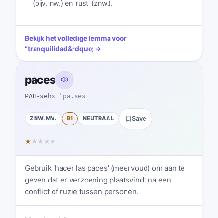
(bijv. nw.) en 'rust' (znw.).
Bekijk het volledige lemma voor
“
tranquilidad
&rdquo; →
paces
PAH-sehs
ˈpa.ses
ZNW. MV.
B1
NEUTRAAL
Save
★
★
★
★
★
Gebruik 'hacer las paces' (meervoud) om aan te
geven dat er verzoening plaatsvindt na een
conflict of ruzie tussen personen.