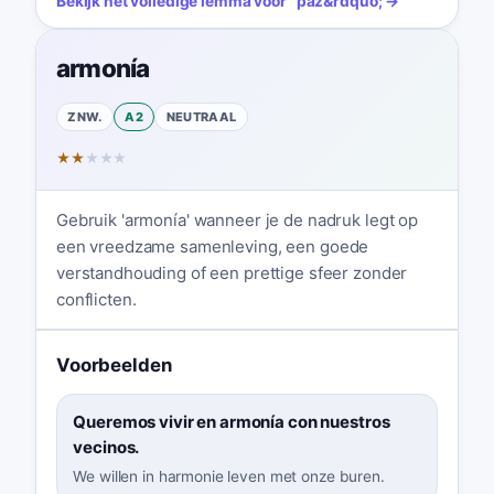
Bekijk het volledige lemma voor
“
paz
&rdquo; →
armonía
ZNW.
A2
NEUTRAAL
★
★
★
★
★
Gebruik 'armonía' wanneer je de nadruk legt op
een vreedzame samenleving, een goede
verstandhouding of een prettige sfeer zonder
conflicten.
Voorbeelden
Queremos vivir en armonía con nuestros
vecinos.
We willen in harmonie leven met onze buren.