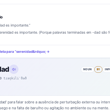
do
dad es importante.
”
erenidad es importante. (Porque palavras terminadas em -dad são f
leta para
“
serenidad
&rdquo; →
dad
NOUN
B1
IN
D
tɾaŋkiliˈðað
idad' para falar sobre a ausência de perturbação externa ou inter
sego e na falta de barulho ou agitação no ambiente ou na mente.