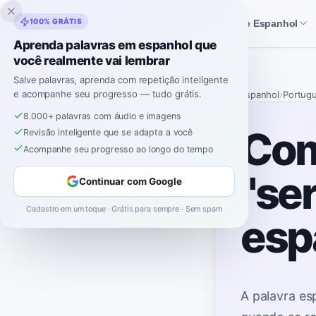
Inklingo
100% GRÁTIS
Histórias
Ferramentas de Espanhol
Aprenda palavras em espanhol que
você realmente vai lembrar
Salve palavras, aprenda com repetição inteligente
e acompanhe seu progresso — tudo grátis.
Início
›
Espanhol
›
Portug
8.000+ palavras com áudio e imagens
Com
Revisão inteligente que se adapta a você
Acompanhe seu progresso ao longo do tempo
"se
Continuar com Google
Cadastro em um toque · Grátis para sempre · Sem spam
esp
A palavra e