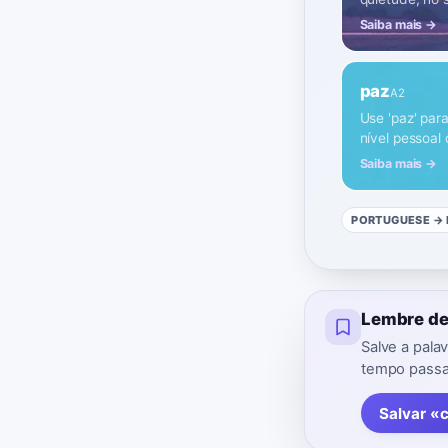
Saiba mais →
paz
A2
Use 'paz' para
nível pessoal
Saiba mais →
PORTUGUESE
→ 
Lembre de
Salve a pal
tempo passad
Salvar «