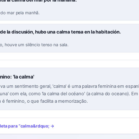
 do mar pela manhã.
e la discusión, hubo una calma tensa en la habitación.
o, houve um silêncio tenso na sala.
no: 'la calma'
a um sentimento geral, 'calma' é uma palavra feminina em espan
 'una' com ela, como 'la calma del océano' (a calma do oceano). E
 é feminino, o que facilita a memorização.
leta para
“
calma
&rdquo; →