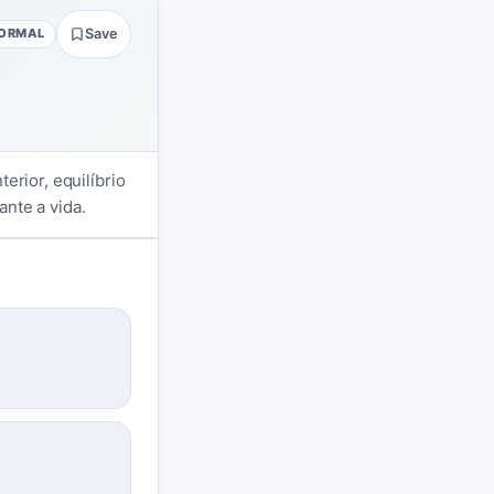
ORMAL
Save
erior, equilíbrio
nte a vida.