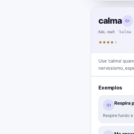
calma
KAL-mah
ˈkalma
★
★
★
★
★
Use 'calma' quand
nervosismo, esp
Exemplos
Respira 
Respire fundo e
Me encan