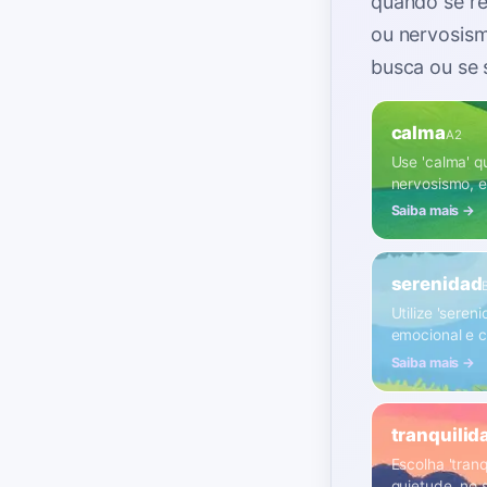
quando se ref
ou nervosis
busca ou se 
calma
A2
Use 'calma' q
nervosismo, 
Saiba mais →
serenidad
Utilize 'sere
emocional e c
Saiba mais →
tranquilid
Escolha 'tran
quietude, no 