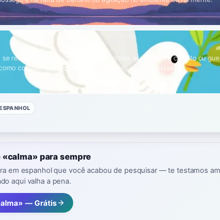
 se referir a um estado geral de harmonia, ausência de conflito ou guer
 como coletivo. É um conceito mais amplo que serenidade.
ESPANHOL
 «calma» para sempre
avra em espanhol que você acabou de pesquisar — te testamos a
o aqui valha a pena.
calma» — Grátis