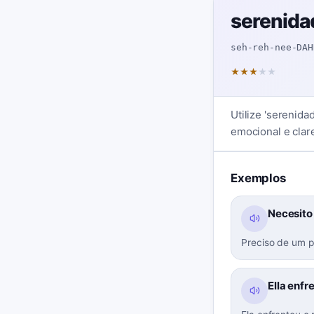
serenida
seh-reh-nee-DAH
★
★
★
★
★
Utilize 'serenida
emocional e clar
Exemplos
Necesito
Preciso de um p
Ella enf