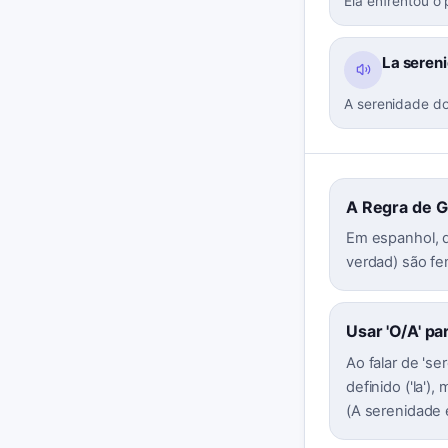
Ela enfrentou o
La seren
A serenidade do
A Regra de G
Em espanhol, q
verdad) são fem
Usar 'O/A' pa
Ao falar de 'se
definido ('la'
(A serenidade 