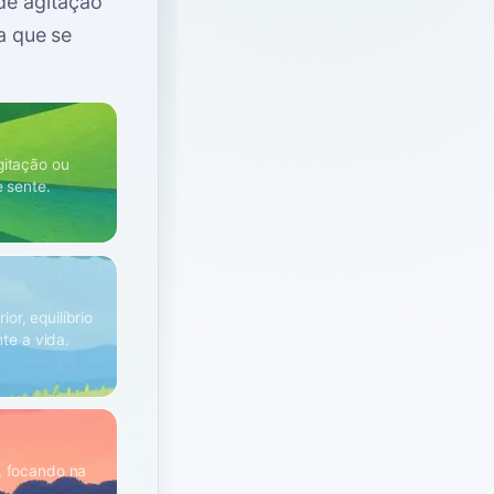
 de agitação
a que se
gitação ou
 sente.
or, equilíbrio
te a vida.
a, focando na