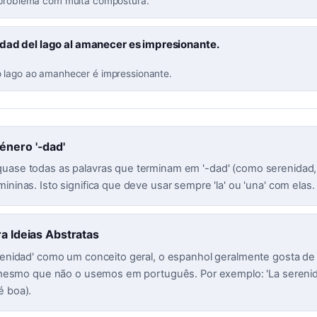
 problema com muita compostura.
idad del lago al amanecer es impresionante.
 lago ao amanhecer é impressionante.
énero '-dad'
uase todas as palavras que terminam em '-dad' (como serenidad,
ininas. Isto significa que deve usar sempre 'la' ou 'una' com elas.
ra Ideias Abstratas
renidad' como um conceito geral, o espanhol geralmente gosta de i
), mesmo que não o usemos em português. Por exemplo: 'La sereni
é boa).