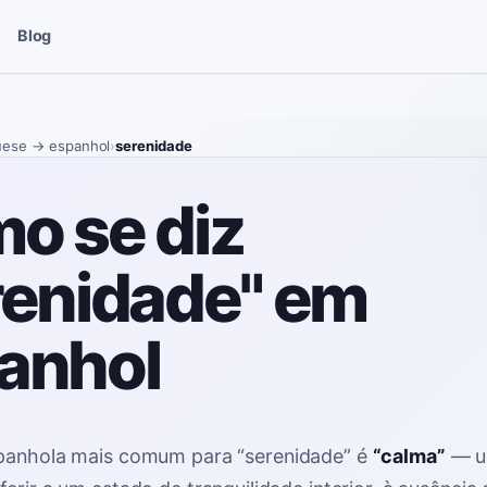
Blog
uese
→ espanhol
›
serenidade
o se diz
renidade" em
anhol
spanhola mais comum para
“
serenidade
”
é
“
calma
”
—
u