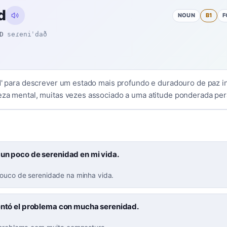
d
NOUN
B1
F
D
seɾeniˈdað
d' para descrever um estado mais profundo e duradouro de paz int
eza mental, muitas vezes associado a uma atitude ponderada pera
 un poco de serenidad en mi vida.
ouco de serenidade na minha vida.
rentó el problema con mucha serenidad.