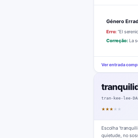
Género Erra
Erro:
“
El sereni
Correção:
La s
Ver entrada comp
tranquili
tran-kee-lee-DA
★
★
★
★
★
Escolha 'tranquil
quietude, no sos