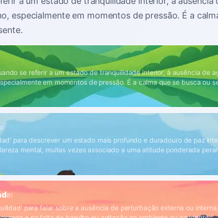
erir a um estado de tranquilidade interior, à ausência
mo, especialmente em momentos de pressão. É a calm
sente
.
uando se referir a um estado de tranquilidade interior, à ausência de a
especialmente em momentos de pressão. É a calma que se busca ou se
B1
nidad' para descrever um estado mais profundo e duradouro de paz interi
lareza mental, muitas vezes associado a uma atitude ponderada peran
ad
B1
quilidad' para falar sobre a ausência de perturbação externa ou intern
sossego e na falta de barulho ou agitação no ambiente ou na mente.