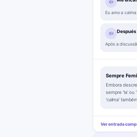
Eu amo a calma
Después d
Após a discussã
Sempre Femini
Embora descrev
sempre 'la' ou
'calma' também
Ver entrada comp