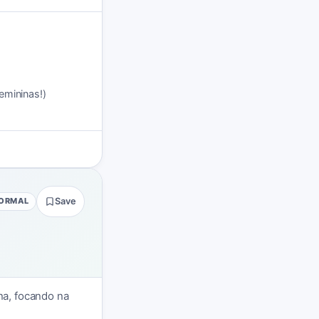
emininas!)
FORMAL
Save
na, focando na