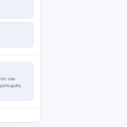
hol. Use
m português,