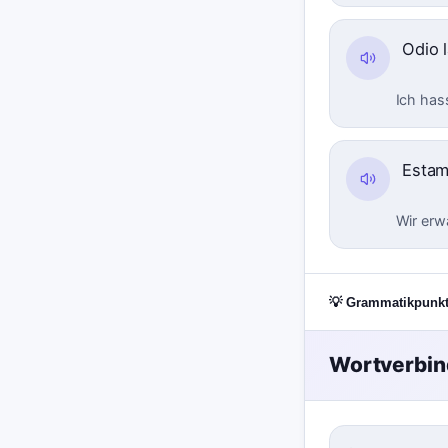
Odio 
Ich has
Esta
Wir erw
💡 Grammatikpunk
Wortverbi