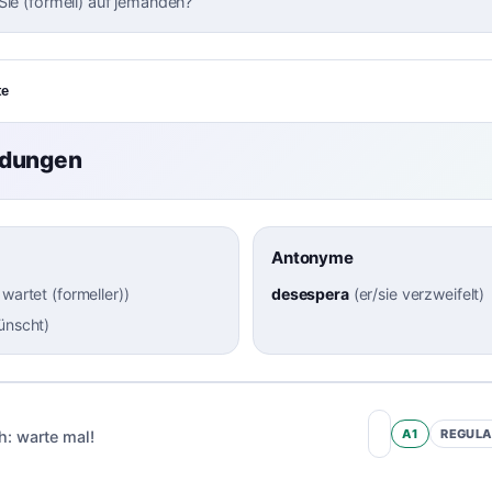
Sie (formell) auf jemanden?
te
ndungen
Antonyme
 wartet (formeller)
)
desespera
(
er/sie verzweifelt
)
wünscht
)
A1
REGUL
h:
warte mal!