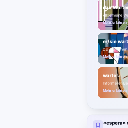
das Warte
Allgemeine Wa
Mehr erfahren
er/sie war
z.B. auf eine
Mehr erfahren
warte!
A1
Informeller B
Mehr erfahren
«espera» 