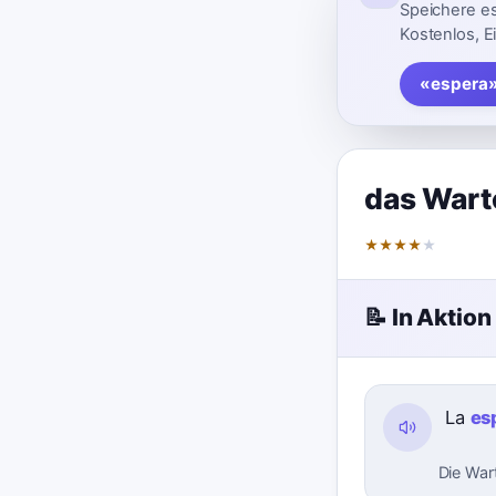
Speichere es
Kostenlos, E
«espera»
das Wart
★
★
★
★
★
📝 In Aktion
La
es
Die War