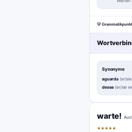
Warten 
💡 Grammatikpunk
Wortverbi
Synonyme
aguarda
(
er/sie
desea
(
er/sie 
warte!
Auc
★
★
★
★
★