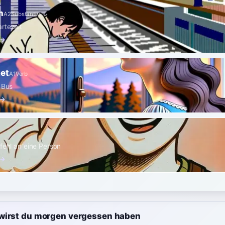
n
A2
Substantiv
rtezeit
 →
tet
A1
Verb
n Bus
 →
efehl an eine Person
 →
wirst du morgen vergessen haben