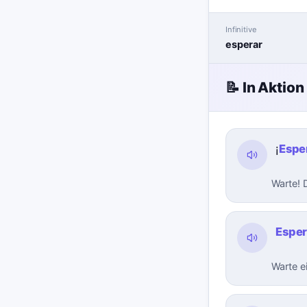
Infinitive
esperar
📝 In Aktion
¡
Espe
Warte! D
Espe
Warte ei