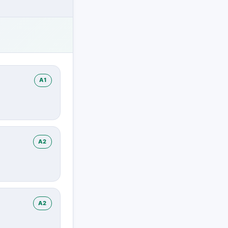
A1
A2
A2