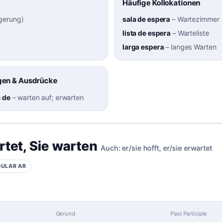
Häufige Kollokationen
gerung
)
sala de espera
–
Wartezimmer
lista de espera
–
Warteliste
larga espera
–
langes Warten
en & Ausdrücke
a de
–
warten auf; erwarten
rtet
,
Sie warten
Auch:
er/sie hofft
,
er/sie erwartet
GULAR
AR
Gerund
Past Participle