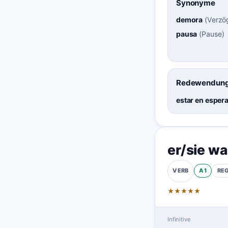
Synonyme
demora
(
Verzö
pausa
(
Pause
)
Redewendung
estar en esper
er/sie wa
A1
RE
VERB
★
★
★
★
★
Infinitive