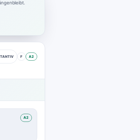
ängenbleibt.
F
A2
TANTIV
A2