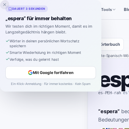
Inklingo
DAUERT 3 SEKUNDEN
Bl
Geschichten
Spanische Tools
„espera“ für immer behalten
Wir testen dich im richtigen Moment, damit es im
Langzeitgedächtnis hängen bleibt.
Wörter in deinen persönlichen Wortschatz
Wörterbuch
speichern
Smarte Wiederholung im richtigen Moment
Startseite
›
Spanisch
›
Wö
Verfolge, was du gelernt hast
es
Mit Google fortfahren
Ein-Klick-Anmeldung · Für immer kostenlos · Kein Spam
es-PEH-rah
es
“
espera
”
be
Bedeutungen 