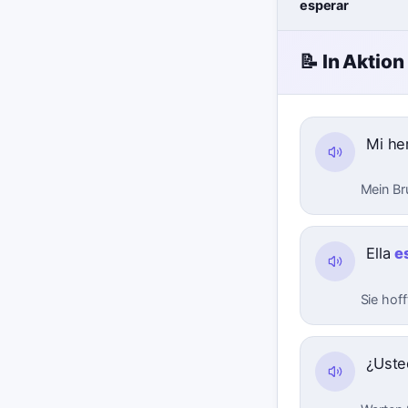
esperar
📝 In Aktion
Mi h
Mein Br
Ella
e
Sie hoff
¿Ust