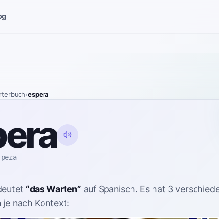
og
rterbuch
›
espera
pera
ˈpeɾa
deutet
“
das Warten
”
auf Spanisch
. Es hat 3 verschied
je nach Kontext: