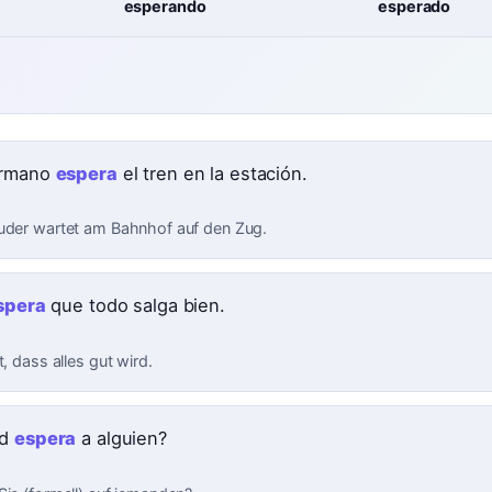
esperando
esperado
ermano
espera
el tren en la estación.
uder wartet am Bahnhof auf den Zug.
spera
que todo salga bien.
t, dass alles gut wird.
ed
espera
a alguien?