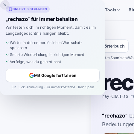
Inklingo
DAUERT 3 SEKUNDEN
Bl
Geschichten
Spanische Tools
„rechazo“ für immer behalten
Wir testen dich im richtigen Moment, damit es im
Langzeitgedächtnis hängen bleibt.
Wörter in deinen persönlichen Wortschatz
Wörterbuch
speichern
Smarte Wiederholung im richtigen Moment
Startseite
›
Spanisch
›
Wö
Verfolge, was du gelernt hast
re
Mit Google fortfahren
Ein-Klick-Anmeldung · Für immer kostenlos · Kein Spam
ray-CHAH-so
r
“
rechazo
”
b
Bedeutungen 