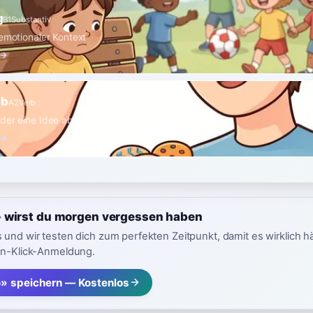
g
B1
Substantiv
 emotionaler Kontext
 →
ab
A2
Verb
der eine Idee ablehnen
 →
 wirst du morgen vergessen haben
 und wir testen dich zum perfekten Zeitpunkt, damit es wirklich h
in-Klick-Anmeldung.
» speichern — Kostenlos