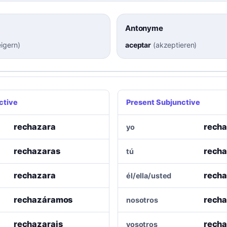
Antonyme
igern
)
aceptar
(
akzeptieren
)
ctive
Present Subjunctive
rechazara
rech
yo
rechazaras
rech
tú
rechazara
rech
él/ella/usted
rechazáramos
rech
nosotros
rechazarais
recha
vosotros