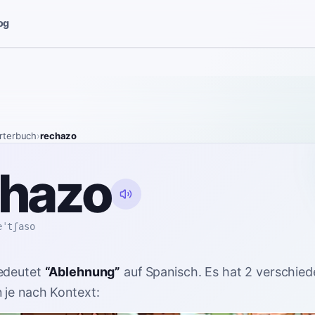
og
rterbuch
›
rechazo
chazo
eˈtʃaso
edeutet
“
Ablehnung
”
auf Spanisch
. Es hat 2 verschie
je nach Kontext: