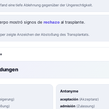
fand eine tiefe Ablehnung gegenüber der Ungerechtigkeit.
erpo mostró signos de
rechazo
al trasplante.
rper zeigte Anzeichen der Abstoßung des Transplantats.
te
ndungen
Antonyme
eigerung
)
aceptación
(
Akzeptanz
)
oßung
)
admisión
(
Zulassung
)