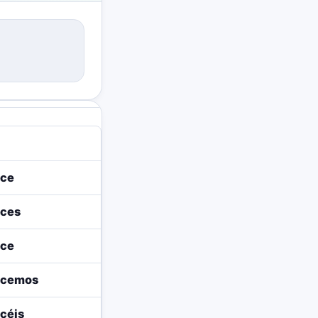
ace
aces
ace
acemos
céis