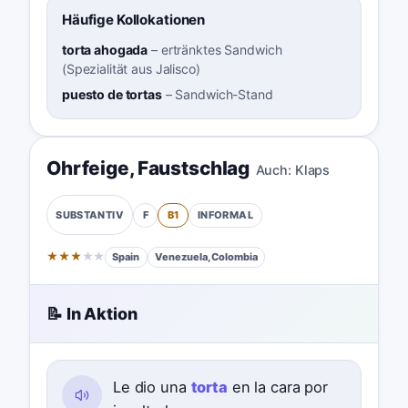
Häufige Kollokationen
torta ahogada
–
ertränktes Sandwich
(Spezialität aus Jalisco)
puesto de tortas
–
Sandwich-Stand
Ohrfeige
,
Faustschlag
Auch:
Klaps
F
B1
INFORMAL
SUBSTANTIV
★
★
★
★
★
Spain
Venezuela, Colombia
📝 In Aktion
Le dio una
torta
en la cara por