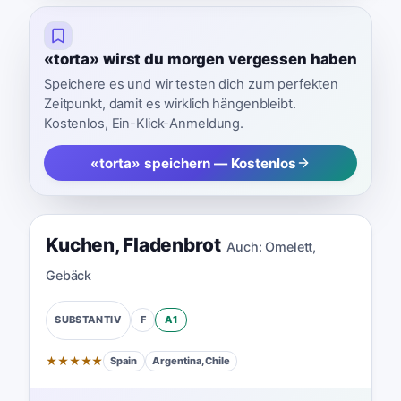
«torta» wirst du morgen vergessen haben
Speichere es und wir testen dich zum perfekten
Zeitpunkt, damit es wirklich hängenbleibt.
Kostenlos, Ein-Klick-Anmeldung.
«torta» speichern — Kostenlos
Kuchen
,
Fladenbrot
Auch:
Omelett
,
Gebäck
F
A1
SUBSTANTIV
★
★
★
★
★
Spain
Argentina, Chile