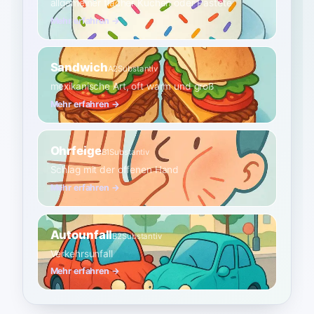
allgemeiner flacher Kuchen oder Pastete
Mehr erfahren →
Sandwich
A2
Substantiv
mexikanische Art, oft warm und groß
Mehr erfahren →
Ohrfeige
B1
Substantiv
Schlag mit der offenen Hand
Mehr erfahren →
Autounfall
B2
Substantiv
Verkehrsunfall
Mehr erfahren →