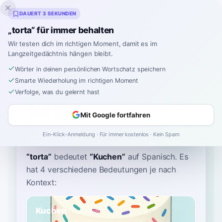
Inklingo
DAUERT 3 SEKUNDEN
„torta“ für immer behalten
Wir testen dich im richtigen Moment, damit es im
Langzeitgedächtnis hängen bleibt.
Wörterbuch
Wörter in deinen persönlichen Wortschatz speichern
Smarte Wiederholung im richtigen Moment
Startseite
›
Spanisch
›
Wörterbuch
›
torta
Verfolge, was du gelernt hast
torta
Mit Google fortfahren
TOR-tah
ˈtoɾta
Ein-Klick-Anmeldung · Für immer kostenlos · Kein Spam
“
torta
”
bedeutet
“
Kuchen
”
auf Spanisch
. Es
hat 4 verschiedene Bedeutungen je nach
Kontext:
Kuchen
A1
Substantiv