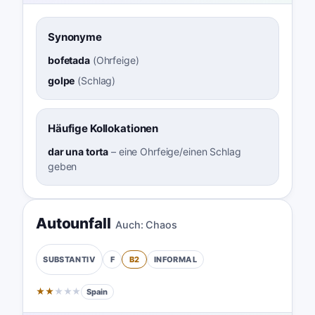
Synonyme
bofetada
(
Ohrfeige
)
golpe
(
Schlag
)
Häufige Kollokationen
dar una torta
–
eine Ohrfeige/einen Schlag
geben
Autounfall
Auch:
Chaos
F
B2
INFORMAL
SUBSTANTIV
★
★
★
★
★
Spain