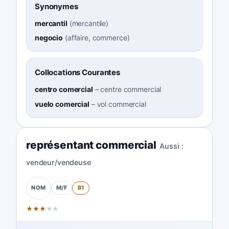
Synonymes
mercantil
(
mercantile
)
negocio
(
affaire, commerce
)
Collocations Courantes
centro comercial
–
centre commercial
vuelo comercial
–
vol commercial
représentant commercial
Aussi :
vendeur/vendeuse
M/F
B1
NOM
★
★
★
★
★