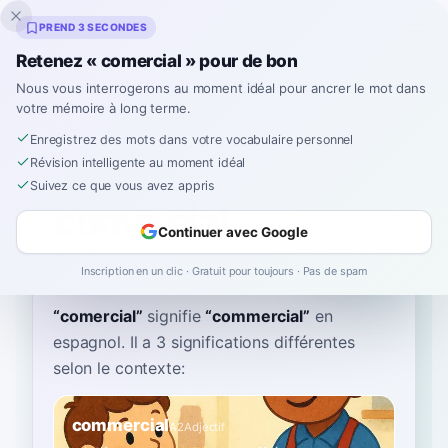
Inklingo
PREND 3 SECONDES
Retenez « comercial » pour de bon
Nous vous interrogerons au moment idéal pour ancrer le mot dans
votre mémoire à long terme.
Dictionnaire
Enregistrez des mots dans votre vocabulaire personnel
Révision intelligente au moment idéal
Accueil
›
Espagnol
›
Dictionnaire
›
comercial
Suivez ce que vous avez appris
comercial
Continuer avec Google
koh-mer-syal
komeɾˈsjal
Inscription en un clic · Gratuit pour toujours · Pas de spam
“
comercial
”
signifie
“
commercial
”
en
espagnol
. Il a 3 significations différentes
selon le contexte:
commercial
A2
Adjectif