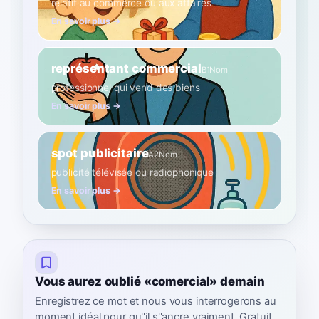
relatif au commerce ou aux affaires
En savoir plus →
représentant commercial
B1
Nom
professionnel qui vend des biens
En savoir plus →
spot publicitaire
A2
Nom
publicité télévisée ou radiophonique
En savoir plus →
Vous aurez oublié «comercial» demain
Enregistrez ce mot et nous vous interrogerons au
moment idéal pour qu''il s''ancre vraiment. Gratuit,