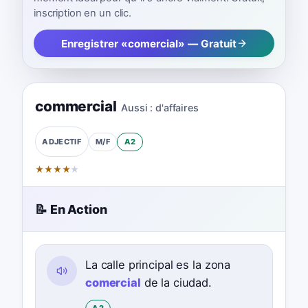
inscription en un clic.
Enregistrer «comercial» — Gratuit
commercial
Aussi :
d'affaires
M/F
A2
ADJECTIF
★
★
★
★
★
📝 En Action
La calle principal es la zona
comercial
de la ciudad.