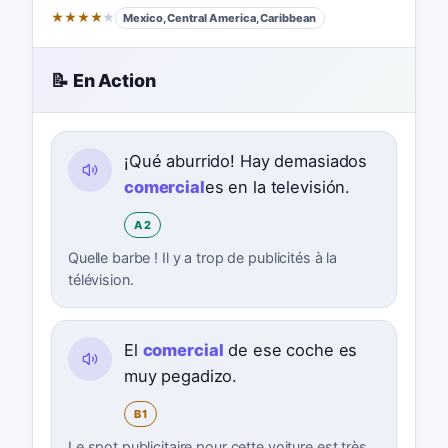
★
★
★
★
★
Mexico, Central America, Caribbean
📝 En Action
¡Qué aburrido! Hay demasiados
comercial
es en la televisión.
A2
Quelle barbe ! Il y a trop de publicités à la
télévision.
El
comercial
de ese coche es
muy pegadizo.
B1
Le spot publicitaire pour cette voiture est très