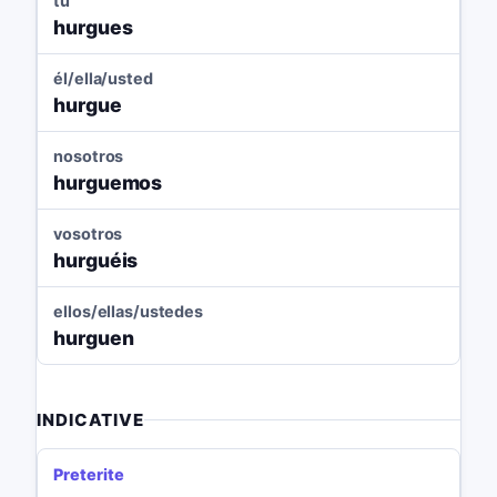
tú
hurgues
él/ella/usted
hurgue
nosotros
hurguemos
vosotros
hurguéis
ellos/ellas/ustedes
hurguen
INDICATIVE
Preterite