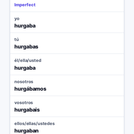
Imperfect
yo
hurgaba
tú
hurgabas
él/ella/usted
hurgaba
nosotros
hurgábamos
vosotros
hurgabais
ellos/ellas/ustedes
hurgaban