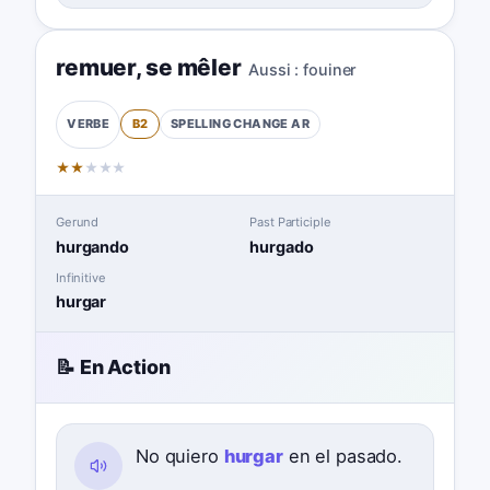
remuer
,
se mêler
Aussi :
fouiner
B2
SPELLING CHANGE
AR
VERBE
★
★
★
★
★
Gerund
Past Participle
hurgando
hurgado
Infinitive
hurgar
📝 En Action
No quiero
hurgar
en el pasado.