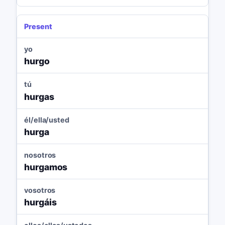
Present
yo
hurgo
tú
hurgas
él/ella/usted
hurga
nosotros
hurgamos
vosotros
hurgáis