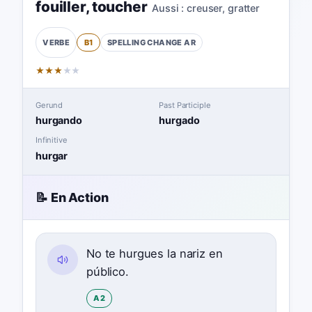
fouiller
,
toucher
Aussi :
creuser
,
gratter
B1
SPELLING CHANGE
AR
VERBE
★
★
★
★
★
Gerund
Past Participle
hurgando
hurgado
Infinitive
hurgar
📝 En Action
No te hurgues la nariz en
público.
A2