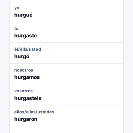
yo
hurgué
tú
hurgaste
él/ella/usted
hurgó
nosotros
hurgamos
vosotros
hurgasteis
ellos/ellas/ustedes
hurgaron