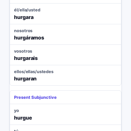
él/ella/usted
hurgara
nosotros
hurgáramos
vosotros
hurgarais
ellos/ellas/ustedes
hurgaran
Present Subjunctive
yo
hurgue