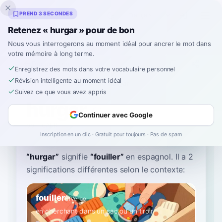
Inklingo
PREND 3 SECONDES
Retenez « hurgar » pour de bon
Nous vous interrogerons au moment idéal pour ancrer le mot dans
votre mémoire à long terme.
Dictionnaire
Enregistrez des mots dans votre vocabulaire personnel
Révision intelligente au moment idéal
Accueil
›
Espagnol
›
Dictionnaire
›
hurgar
Suivez ce que vous avez appris
hurgar
Continuer avec Google
oor-GAHR
uɾˈɣaɾ
Inscription en un clic · Gratuit pour toujours · Pas de spam
“
hurgar
”
signifie
“
fouiller
”
en espagnol
. Il a 2
significations différentes selon le contexte:
fouiller
B1
Verbe
en cherchant dans un sac ou un tiroir