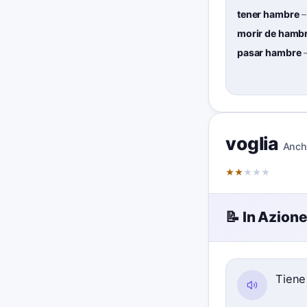
tener hambre
morir de hamb
pasar hambre
voglia
Anch
★
★
★
★
★
📝 In Azion
Tien