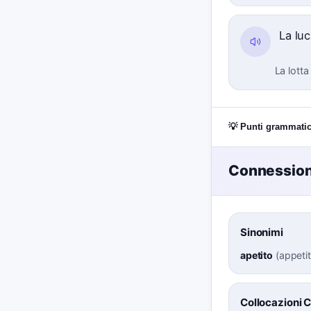
La lu
La lotta
💡 Punti grammatic
Connessioni
Sinonimi
apetito
(
appeti
Collocazioni 