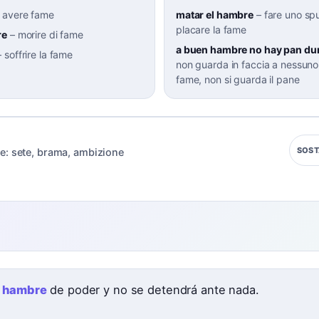
–
avere fame
matar el hambre
–
fare uno sp
placare la fame
re
–
morire di fame
a buen hambre no hay pan du
–
soffrire la fame
non guarda in faccia a nessuno
fame, non si guarda il pane
SOST
e:
sete
,
brama
,
ambizione
e
e
hambre
de poder y no se detendrá ante nada.