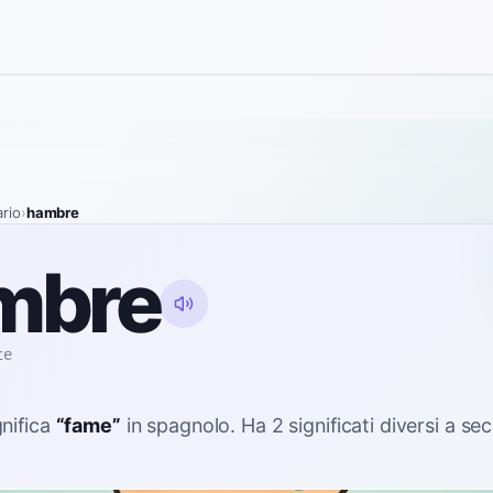
ario
›
hambre
mbre
ɾe
gnifica
“
fame
”
in spagnolo
. Ha 2 significati diversi a s