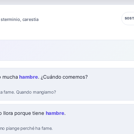
SOST
sterminio
,
carestia
e
o mucha
hambre
. ¿Cuándo comemos?
ta fame. Quando mangiamo?
o llora porque tiene
hambre
.
ino piange perché ha fame.