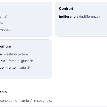
Contrari
rama
)
indiferencia
(
indifferenza
)
io
)
zione
)
Comuni
er
–
sete di potere
icia
–
fame di giustizia
ocimiento
–
sete di
nolo
ducono come "hambre" in spagnolo: