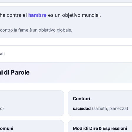
cha contra el
hambre
es un objetivo mundial.
 contro la fame è un obiettivo globale.
ali
 di Parole
Contrari
to
)
saciedad
(
sazietà, pienezza
)
Comuni
Modi di Dire & Espressioni