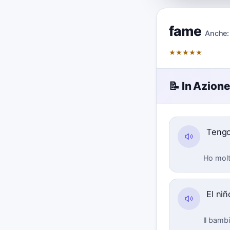
fame
Anche:
★
★
★
★
★
📝 In Azion
Teng
Ho mol
El niñ
Il bamb