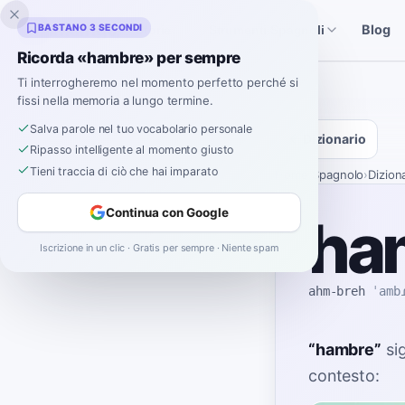
Inklingo
BASTANO 3 SECONDI
Blog
Storie
Strumenti Spagnoli
Ricorda «hambre» per sempre
Ti interrogheremo nel momento perfetto perché si
fissi nella memoria a lungo termine.
Salva parole nel tuo vocabolario personale
Dizionario
Ripasso intelligente al momento giusto
Tieni traccia di ciò che hai imparato
Home
›
Spagnolo
›
Dizion
Continua con Google
ha
Iscrizione in un clic · Gratis per sempre · Niente spam
ahm-breh
ˈamb
“
hambre
”
si
contesto: