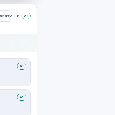
F
A1
ANTIVO
A1
A1