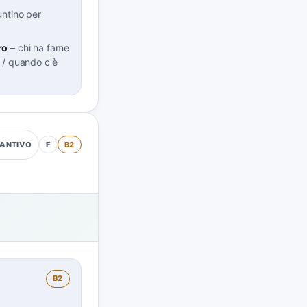
untino per
ro
–
chi ha fame
 / quando c'è
F
B2
ANTIVO
B2