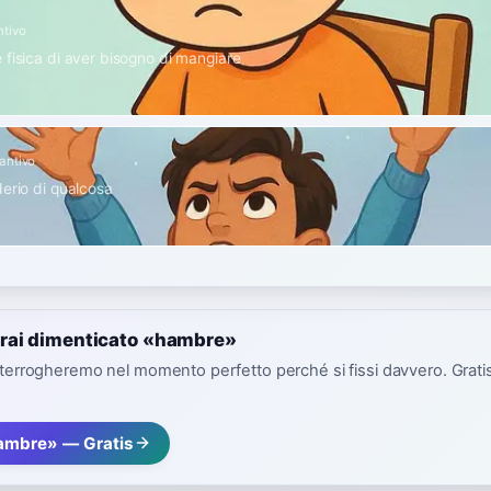
ntivo
 fisica di aver bisogno di mangiare
antivo
derio di qualcosa
rai dimenticato «hambre»
interrogheremo nel momento perfetto perché si fissi davvero. Gratis,
ambre» — Gratis