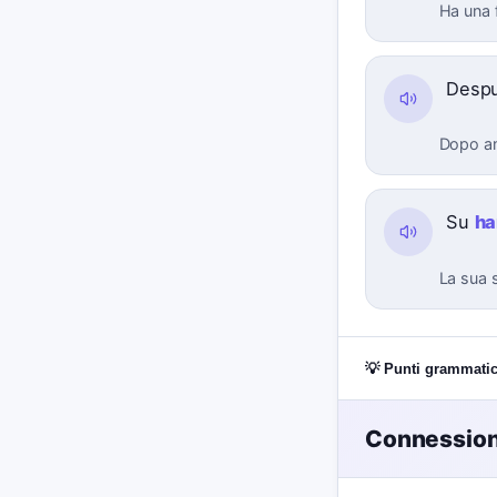
Ha una f
Despu
Dopo an
Su
h
La sua 
💡 Punti grammatic
Connessioni