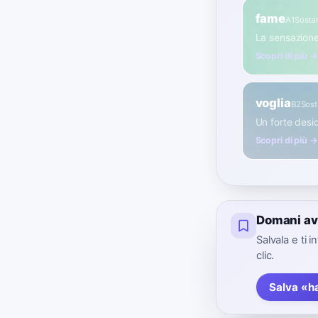
fame
A1
Sosta
La sensazione
Scopri di più →
voglia
B2
Sost
Un forte desi
Scopri di più →
Domani av
Salvala e ti 
clic.
Salva «h