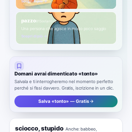
Scopri di più →
pazzo
B1
Sostantivo
Una persona che agisce in modo poco saggio
Scopri di più →
Domani avrai dimenticato «tonto»
Salvala e ti interrogheremo nel momento perfetto
perché si fissi davvero. Gratis, iscrizione in un clic.
Salva «tonto» — Gratis
sciocco
,
stupido
Anche:
babbeo
,