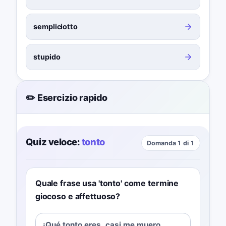
sempliciotto
stupido
✏️ Esercizio rapido
Quiz veloce:
tonto
Domanda 1 di 1
Quale frase usa 'tonto' come termine
giocoso e affettuoso?
¡Qué tonto eres, casi me muero