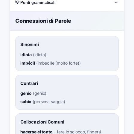
💡 Punti grammaticali
Connessioni di Parole
Sinonimi
idiota
(
idiota
)
imbécil
(
imbecille (molto forte)
)
Contrari
genio
(
genio
)
sabio
(
persona saggia
)
Collocazioni Comuni
hacerse el tonto
–
fare lo sciocco, fingersi