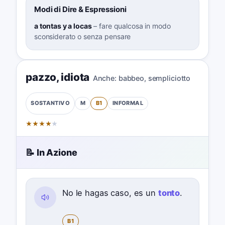
Modi di Dire & Espressioni
a tontas y a locas
–
fare qualcosa in modo
sconsiderato o senza pensare
pazzo
,
idiota
Anche:
babbeo
,
sempliciotto
M
B1
INFORMAL
SOSTANTIVO
★
★
★
★
★
📝 In Azione
No le hagas caso, es un
tonto
.
B1