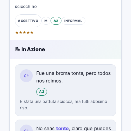
sciocchino
M
A2
INFORMAL
AGGETTIVO
★
★
★
★
★
📝 In Azione
Fue una broma tonta, pero todos
nos reímos.
A2
È stata una battuta sciocca, ma tutti abbiamo
riso.
No seas
tonto
, claro que puedes