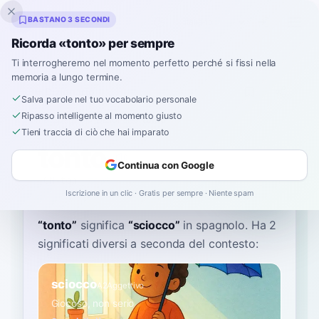
Inklingo
BASTANO 3 SECONDI
Ricorda «tonto» per sempre
Ti interrogheremo nel momento perfetto perché si fissi nella
memoria a lungo termine.
Dizionario
Salva parole nel tuo vocabolario personale
Ripasso intelligente al momento giusto
Home
›
Spagnolo
›
Dizionario
›
tonto
Tieni traccia di ciò che hai imparato
tonto
Continua con Google
TON-toh
ˈtonto
Iscrizione in un clic · Gratis per sempre · Niente spam
“
tonto
”
significa
“
sciocco
”
in spagnolo
. Ha 2
significati diversi a seconda del contesto:
sciocco
A2
Aggettivo
Giocoso, non serio