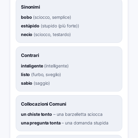
Sinonimi
bobo
(
sciocco, semplice
)
estúpido
(
stupido (più forte)
)
necio
(
sciocco, testardo
)
Contrari
inteligente
(
intelligente
)
listo
(
furbo, sveglio
)
sabio
(
saggio
)
Collocazioni Comuni
un chiste tonto
–
una barzelletta sciocca
una pregunta tonta
–
una domanda stupida