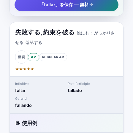
「fallar」を保存 — 無料
失敗する
,
約束を破る
他にも：
がっかりさ
せる
,
落第する
A2
REGULAR
AR
動詞
★
★
★
★
★
Infinitive
Past Participle
fallar
fallado
Gerund
fallando
📝 使用例