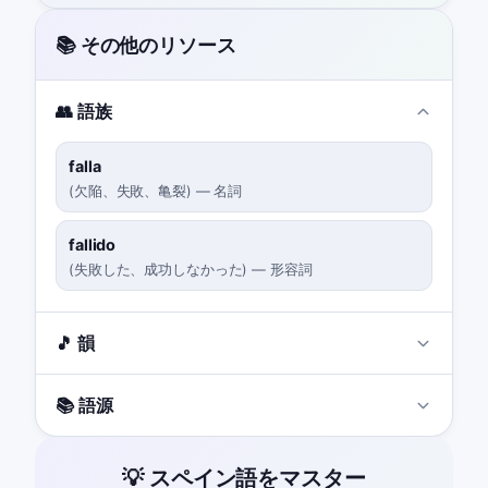
📚 その他のリソース
👥 語族
falla
(
欠陥、失敗、亀裂
)
—
名詞
fallido
(
失敗した、成功しなかった
)
—
形容詞
🎵 韻
📚 語源
💡 スペイン語をマスター