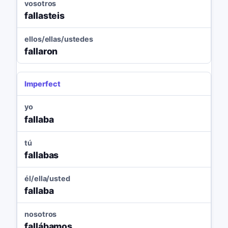
vosotros
fallasteis
ellos/ellas/ustedes
fallaron
Imperfect
yo
fallaba
tú
fallabas
él/ella/usted
fallaba
nosotros
fallábamos