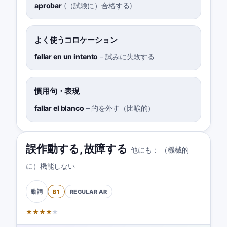
aprobar
(
（試験に）合格する
)
よく使うコロケーション
fallar en un intento
–
試みに失敗する
慣用句・表現
fallar el blanco
–
的を外す（比喩的）
誤作動する
,
故障する
他にも：
（機械的
に）機能しない
B1
REGULAR
AR
動詞
★
★
★
★
★