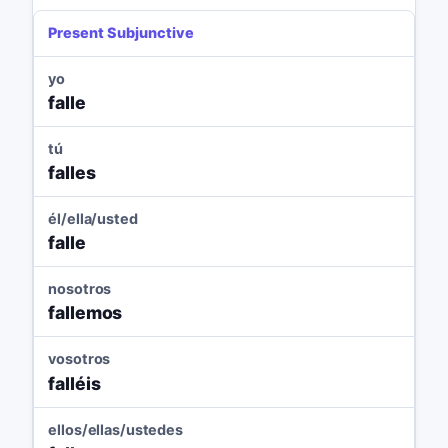
Present Subjunctive
yo
falle
tú
falles
él/ella/usted
falle
nosotros
fallemos
vosotros
falléis
ellos/ellas/ustedes