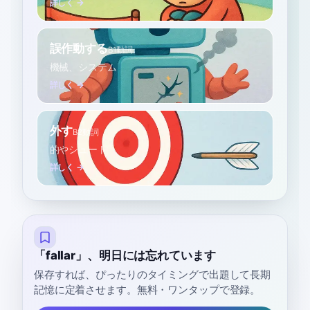
詳しく →
誤作動する
B1
動詞
機械、システム
詳しく →
外す
B2
動詞
的やシュート
詳しく →
「fallar」、明日には忘れています
保存すれば、ぴったりのタイミングで出題して長期
記憶に定着させます。無料・ワンタップで登録。