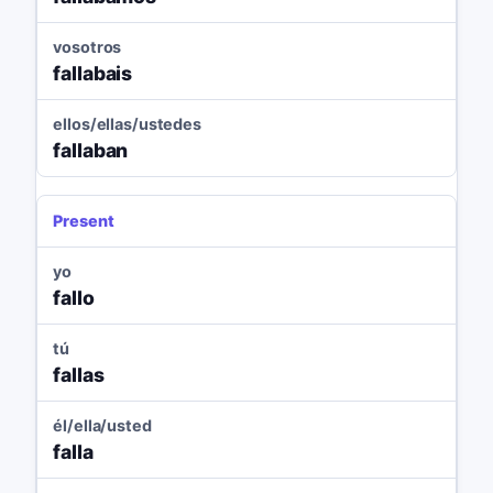
vosotros
fallabais
ellos/ellas/ustedes
fallaban
Present
yo
fallo
tú
fallas
él/ella/usted
falla