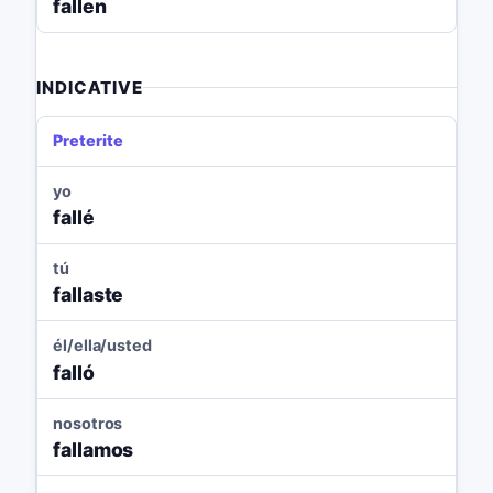
fallen
INDICATIVE
Preterite
yo
fallé
tú
fallaste
él/ella/usted
falló
nosotros
fallamos