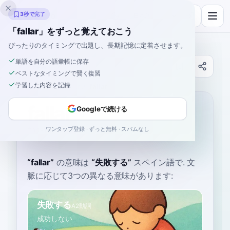
Inklingo
3秒で完了
「fallar」をずっと覚えておこう
ぴったりのタイミングで出題し、長期記憶に定着させます。
単語を自分の語彙帳に保存
辞書
ベストなタイミングで賢く復習
学習した内容を記録
ホーム
›
スペイン語
›
辞書
›
fallar
fallar
Googleで続ける
ワンタップ登録 · ずっと無料 · スパムなし
fah-YAR
faˈʝaɾ
“
fallar
”
の意味は
“
失敗する
”
スペイン語で
. 文
脈に応じて3つの異なる意味があります:
失敗する
A2
動詞
成功しない