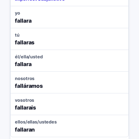
yo
fallara
tú
fallaras
él/ella/usted
fallara
nosotros
falláramos
vosotros
fallarais
ellos/ellas/ustedes
fallaran