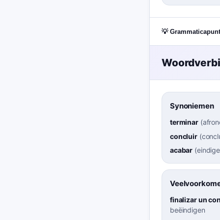
💡 Grammaticapun
Woordverb
Synoniemen
terminar
(
afro
concluir
(
concl
acabar
(
eindig
Veelvoorkome
finalizar un co
beëindigen