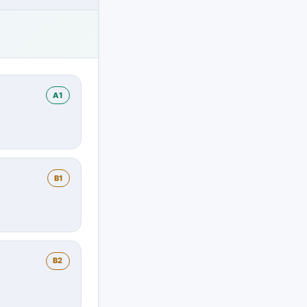
A1
B1
B2