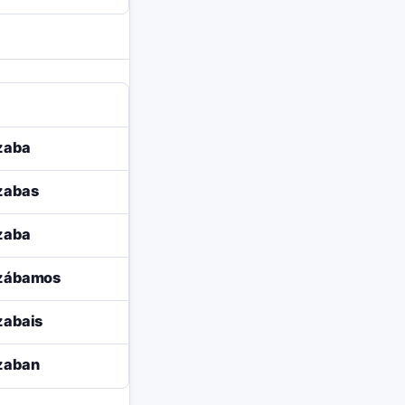
izaba
izabas
izaba
izábamos
izabais
izaban