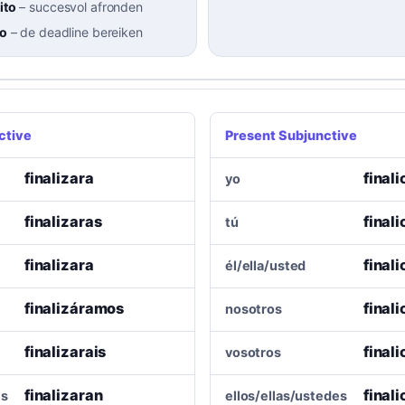
ito
–
succesvol afronden
zo
–
de deadline bereiken
ctive
Present Subjunctive
finalizara
finali
yo
finalizaras
finali
tú
finalizara
finali
él/ella/usted
finalizáramos
final
nosotros
finalizarais
finali
vosotros
finalizaran
final
es
ellos/ellas/ustedes