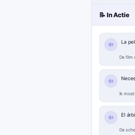
📝 In Actie
La pel
De film
Nece
Ik moet
El árb
De sche