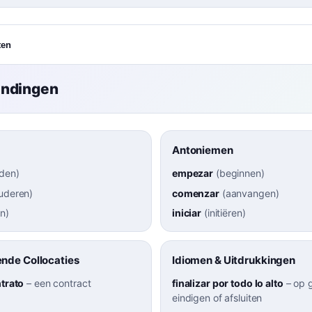
ten
indingen
Antoniemen
nden
)
empezar
(
beginnen
)
uderen
)
comenzar
(
aanvangen
)
en
)
iniciar
(
initiëren
)
nde Collocaties
Idiomen & Uitdrukkingen
ntrato
–
een contract
finalizar por todo lo alto
–
op g
eindigen of afsluiten