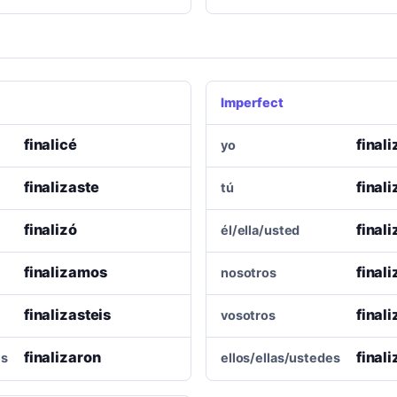
Imperfect
finalicé
final
yo
finalizaste
final
tú
finalizó
final
él/ella/usted
finalizamos
final
nosotros
finalizasteis
final
vosotros
finalizaron
final
es
ellos/ellas/ustedes