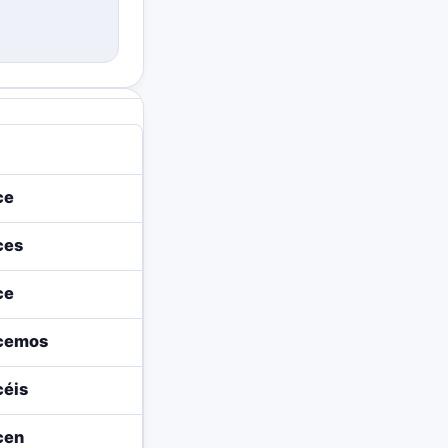
ce
ces
ce
icemos
céis
icen