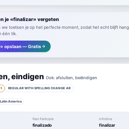
 je «finalizar» vergeten
n we toetsen je op het perfecte moment, zodat het echt blijft hang
 één tik.
r» opslaan — Gratis
en
,
eindigen
Ook:
afsluiten
,
beëindigen
B1
REGULAR WITH SPELLING CHANGE
AR
Latin America
Past Participle
Infinitive
finalizado
finalizar