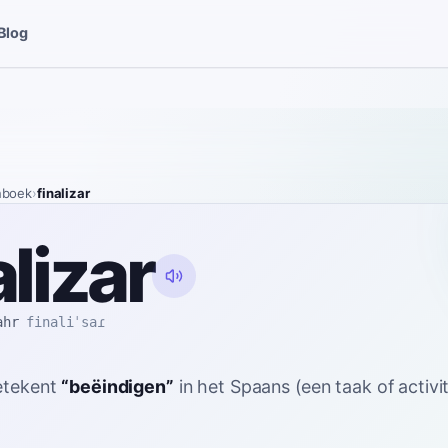
Blog
nboek
›
finalizar
alizar
ahr
finaliˈsaɾ
etekent
“
beëindigen
”
in het Spaans
(een taak of activit