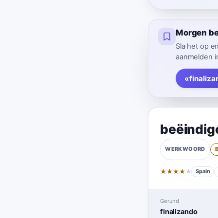
Morgen ben
Sla het op e
aanmelden in
«finaliza
beëindig
WERKWOORD
★
★
★
★
★
Spain
Gerund
finalizando