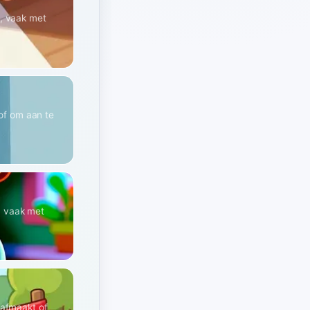
n, vaak met
 of om aan te
t, vaak met
 afmaakt of