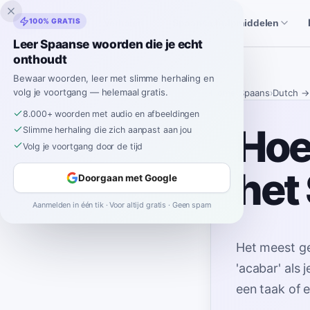
Inklingo
100% GRATIS
Verhalen
Spaanse hulpmiddelen
Leer Spaanse woorden die je echt
onthoudt
Bewaar woorden, leer met slimme herhaling en
volg je voortgang — helemaal gratis.
Home
›
Spaans
›
Dutch
→
8.000+ woorden met audio en afbeeldingen
Hoe 
Slimme herhaling die zich aanpast aan jou
Volg je voortgang door de tijd
het
Doorgaan met Google
Aanmelden in één tik · Voor altijd gratis · Geen spam
Het meest g
'acabar' als 
een taak of 