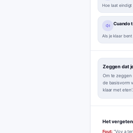
Hoe laat eindigt
Cuando te
Als je klaar bent
Zeggen dat je
Om te zeggen da
de basisvorm v
klaar met eten'
Het vergeten 
Fout:
“
Voy a term