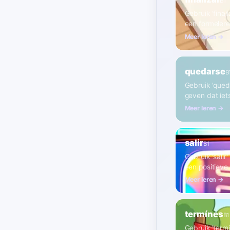
B1
Gebruik 'fina
een formelere 
Meer leren →
quedarse
B
Gebruik 'queda
geven dat iets 
Meer leren →
salir
B1
Gebruik 'salir
een positieve
Meer leren →
termínes
B1
Gebruik 'term