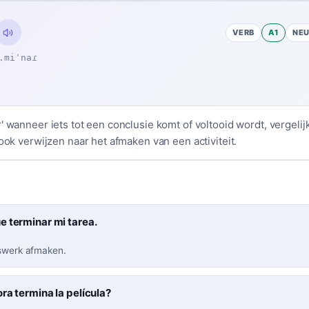
VERB
A1
NE
.miˈnaɾ
' wanneer iets tot een conclusie komt of voltooid wordt, vergeli
 ook verwijzen naar het afmaken van een activiteit.
e terminar mi tarea.
iswerk afmaken.
ra termina la película?