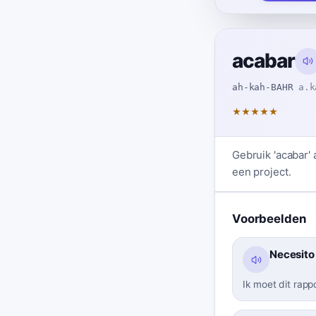
acabar
ah-kah-BAHR
a.k
★
★
★
★
★
Gebruik 'acabar' 
een project.
Voorbeelden
Necesito 
Ik moet dit rapp