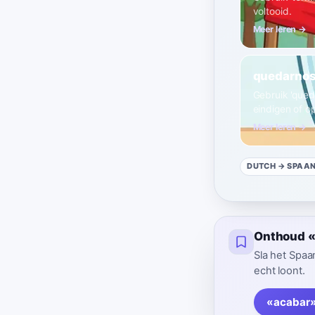
voltooid.
Meer leren →
quedarno
Gebruik 'qued
eindigen of o
Meer leren →
DUTCH
→ SPAA
Onthoud «a
Sla het Spaa
echt loont.
«acabar»