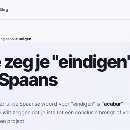
Blog
 Spaans
›
eindigen
zeg je "eindigen"
 Spaans
ebruikte Spaanse woord voor
“
eindigen
”
is
“
acabar
”
je wilt zeggen dat je iets tot een conclusie brengt of vo
een project
.