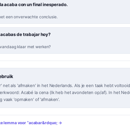
la acaba con un final inesperado.
 met een onverwachte conclusie.
acabas de trabajar hoy?
 vandaag klaar met werken?
ebruik
' net als 'afmaken' in het Nederlands. Als je een taak hebt voltooid
werkwoord: Acabé la cena (Ik heb het avondeten op/af). In het Ned
ng vaak 'opmaken' of 'afmaken'.
ige lemma voor
“
acabar
&rdquo; →