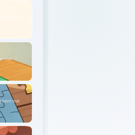
oals een taak
aar met
g bent met