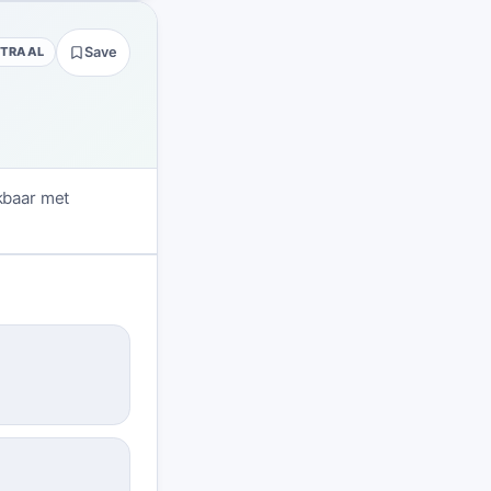
UTRAAL
Save
jkbaar met