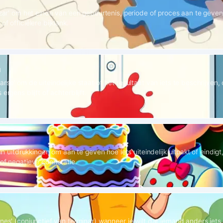
lizar' om het einde van een gebeurtenis, periode of proces aan te geve
of officiëlere bijklank.
1
rse' om de uiteindelijke staat of het resultaat van iets te beschrijven,
ergens blijft of achterblijft.
' in uitdrukkingen om aan te geven hoe iets uiteindelijk uitpakt of eindig
 of negatieve connotatie.
ines' (conjunctief van terminar) wanneer je wilt dat iemand anders iets