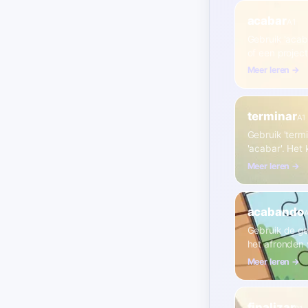
acabar
A1
Gebruik 'acaba
of een project
Meer leren →
terminar
A1
Gebruik 'term
'acabar'. Het
Meer leren →
acabando
Gebruik de g
het afronden 
Meer leren →
finalizar