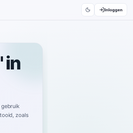
Inloggen
 in
—
gebruik
ltooid, zoals