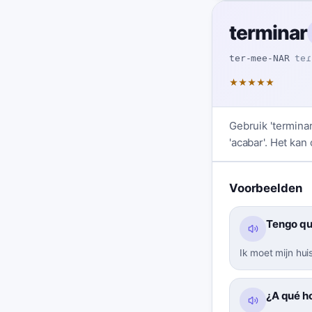
terminar
ter-mee-NAR
teɾ
★
★
★
★
★
Gebruik 'terminar
'acabar'. Het kan
Voorbeelden
Tengo qu
Ik moet mijn hu
¿A qué ho