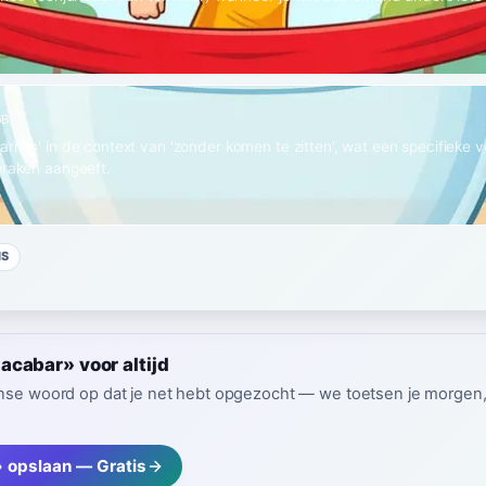
s
B1
arnos' in de context van 'zonder komen te zitten', wat een specifieke 
praken aangeeft.
NS
cabar» voor altijd
nse woord op dat je net hebt opgezocht — we toetsen je morgen, z
 opslaan — Gratis