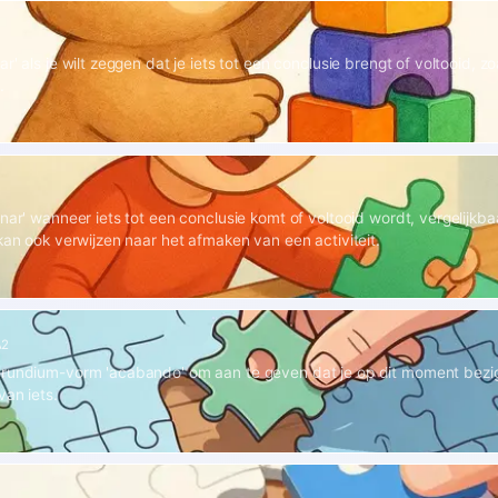
r' als je wilt zeggen dat je iets tot een conclusie brengt of voltooid, z
.
inar' wanneer iets tot een conclusie komt of voltooid wordt, vergelijkb
 kan ook verwijzen naar het afmaken van een activiteit.
A2
erundium-vorm 'acabando' om aan te geven dat je op dit moment bezi
van iets.