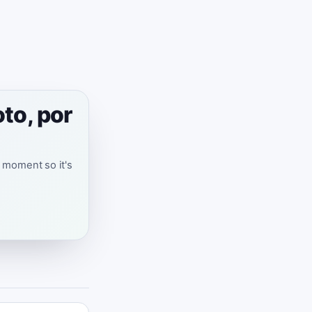
to, por
t moment so it's