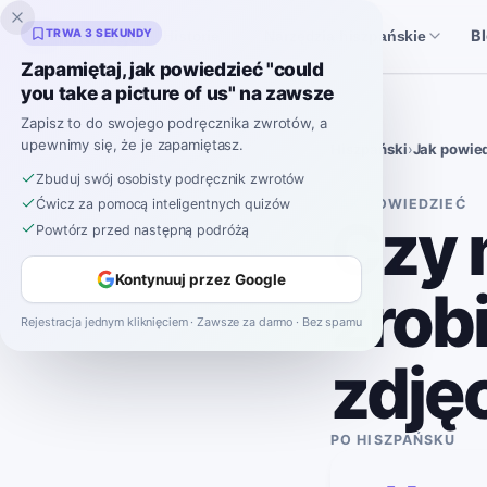
Inklingo
TRWA 3 SEKUNDY
B
Historie
Narzędzia hiszpańskie
Zapamiętaj, jak powiedzieć "could
you take a picture of us" na zawsze
Zapisz to do swojego podręcznika zwrotów, a
upewnimy się, że je zapamiętasz.
Hiszpański
›
Jak powie
Zbuduj swój osobisty podręcznik zwrotów
JAK POWIEDZIEĆ
Ćwicz za pomocą inteligentnych quizów
Czy 
Powtórz przed następną podróżą
Kontynuuj przez Google
zrob
Rejestracja jednym kliknięciem · Zawsze za darmo · Bez spamu
zdję
PO HISZPAŃSKU