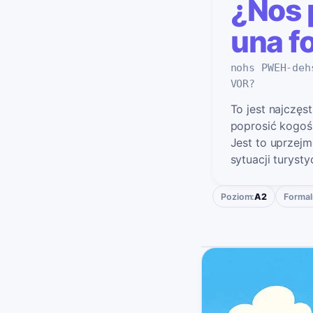
¿Nos 
una fo
nohs PWEH-deh
VOR?
To jest najczęs
poprosić kogoś 
Jest to uprzejm
sytuacji turysty
Poziom:
A2
Formal