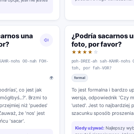
carnos una
¿Podría sacarnos 
or?
foto, por favor?
★★★★
☆
KAHR-nohs OO-nah FOH-
poh-DREE-ah sah-KAHR-nohs 
toh, por fah-VOR?
🌍
formal
odrías', co jest jak
To jest formalna i bardzo u
ógłbyś...?'. Brzmi to
wersja, odpowiednik 'Czy mó
uprzejmiej niż 'puedes'
'usted'. Jest to najbardziej 
Zauważ, że 'nos' jest
szacunku sposób proszenia
cu 'sacar'.
Kiedy używać:
Najlepszy wyb