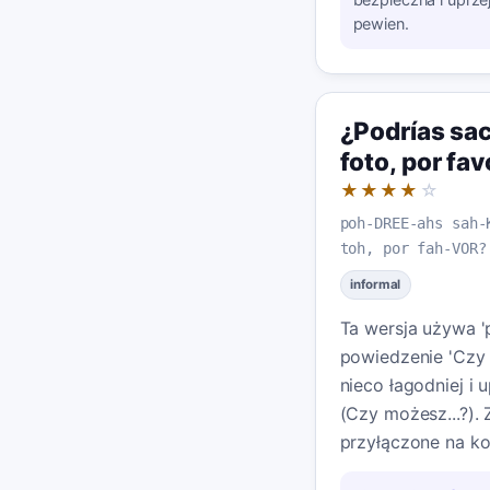
pewien.
¿Podrías sa
foto, por fav
★★★★
☆
poh-DREE-ahs sah-
toh, por fah-VOR?
informal
Ta wersja używa 'p
powiedzenie 'Czy m
nieco łagodniej i 
(Czy możesz...?). 
przyłączone na koń