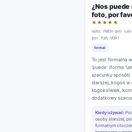
¿Nos puede 
foto, por fav
★★★★★
nohs PWEH-deh sah
por fah-VOR?
formal
To jest formalna 
'puede' (forma 'us
szacunku sposób 
starszej, kogoś w
kogokolwiek, kom
dodatkowy szacu
Kiedy używać:
Pod
osoby starszej, po
formalnym otoczen
bezpieczna i uprzej