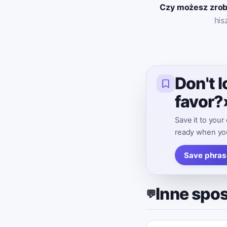
Czy możesz zrob
his
Don't 
favor?»
Save it to your
ready when you
Save phras
Inne spo
💬