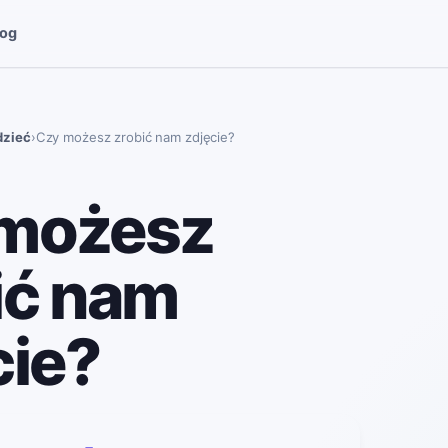
log
dzieć
›
Czy możesz zrobić nam zdjęcie?
możesz
ić nam
cie?