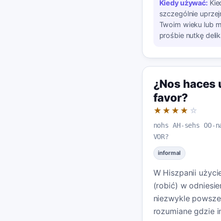
Kiedy używać:
Kie
szczególnie uprz
Twoim wieku lub m
prośbie nutkę delik
¿Nos haces u
favor?
★★★★
☆
nohs AH-sehs OO-n
VOR?
informal
W Hiszpanii użyci
(robić) w odniesie
niezwykle powszec
rozumiane gdzie in