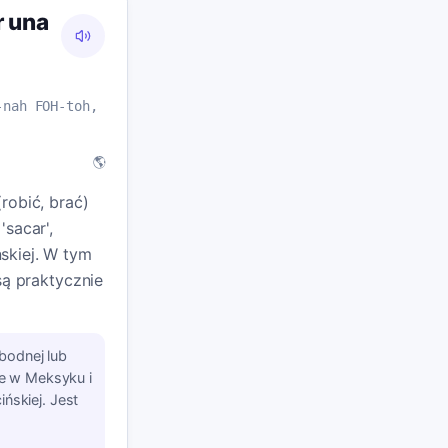
 una
-nah FOH-toh,
🌎
robić, brać)
'sacar',
skiej. W tym
są praktycznie
bodnej lub
ie w Meksyku i
ńskiej. Jest