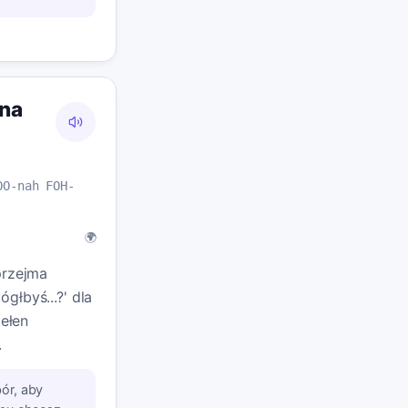
una
OO-nah FOH-
🌍
przejma
głbyś...?' dla
pełen
.
ór, aby