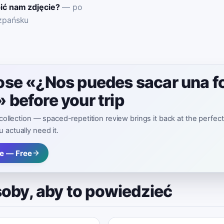
ić nam zdjęcie?
—
po
zpańsku
lose «¿Nos puedes sacar una fo
 before your trip
 collection — spaced-repetition review brings it back at the perfec
 actually need it.
e — Free
soby, aby to powiedzieć