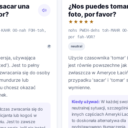
sacar una
¿Nos puedes tomar
or?
foto, por favor?
★★★★★
-KAHR OO-nah FOH-toh,
nohs PWEH-dehs toh-MAHR OO
por fah-VOR?
🌍
neutral
wersja, używająca
Użycie czasownika 'tomar' (
ted'). Jest to pełny
jest równie powszechne jak 
zwracania się do osoby
zwłaszcza w Ameryce Łaciń
 mundurze lub
przypadku 'sacar' i 'tomar' 
u chcesz okazać
wymienne.
nek.
Kiedy używać:
W każdej swo
neutralnej sytuacji, szczególn
czas zwracania się do
innych częściach Ameryki Łaci
licjanta lub kogoś w
to doskonała alternatywa dla
iu. Jest to zawsze
podstawowego tłumaczenia.
ma opcja, jeśli nie jesteś