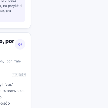
emu chcesz
, na przykład
miejscu
o, por
oh, por fah-
🇦🇷 🇺🇾
li 'vos'
ma czasownika,
o
posób