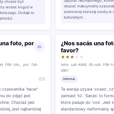
zapytać nieznajomego, któr
dy chcesz być
okazać maksymalny szacunek
ejmy wobec kogoś w
szanownej starszej osoby w 
łodszego. Dodaje to
kulturalnym.
atności.
na foto, por
¿Nos sacás una fot
favor?
★★★
☆☆
ah FOH-toh, por fah-
nohs sah-KAHS OO-nah FOH-t
VOR?
🇪🇸
informal
e czasownika 'hacer'
Ta wersja używa 'voseo', czy
niu do zdjęć jest
zamiast 'tú'. 'Sacás' to for
hne. Chociaż jest
która pasuje do 'vos'. Jest t
dziej, jest najbardziej
standardowy nieformalny s