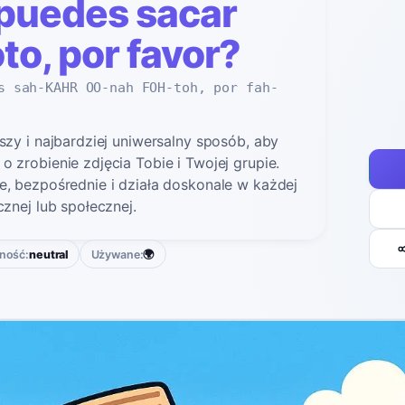
puedes sacar
to, por favor?
s sah-KAHR OO-nah FOH-toh, por fah-
tszy i najbardziej uniwersalny sposób, aby
o zrobienie zdjęcia Tobie i Twojej grupie.
e, bezpośrednie i działa doskonale w każdej
cznej lub społecznej.
ność:
neutral
Używane:
🌍