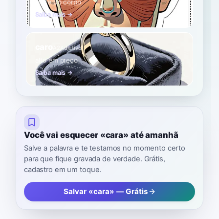
parte do corpo
Saiba mais →
caro
A2
Adjetivo
alto em preço
Saiba mais →
Você vai esquecer «cara» até amanhã
Salve a palavra e te testamos no momento certo
para que fique gravada de verdade. Grátis,
cadastro em um toque.
Salvar «cara» — Grátis