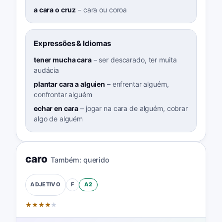
a cara o cruz
–
cara ou coroa
Expressões & Idiomas
tener mucha cara
–
ser descarado, ter muita
audácia
plantar cara a alguien
–
enfrentar alguém,
confrontar alguém
echar en cara
–
jogar na cara de alguém, cobrar
algo de alguém
caro
Também:
querido
F
A2
ADJETIVO
★
★
★
★
★