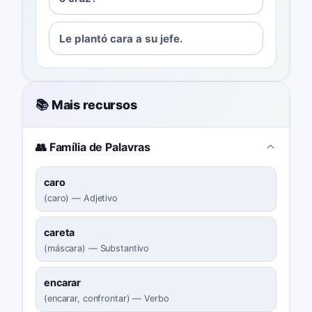
Le plantó cara a su jefe.
📚 Mais recursos
👥 Família de Palavras
caro
(
caro
)
—
Adjetivo
careta
(
máscara
)
—
Substantivo
encarar
(
encarar, confrontar
)
—
Verbo