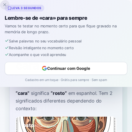
Inklingo
LEVA 3 SEGUNDOS
Lembre-se de «cara» para sempre
Vamos te testar no momento certo para que fique gravado na
memória de longo prazo.
Dicionário
Salve palavras no seu vocabulário pessoal
Revisão inteligente no momento certo
Início
›
Espanhol
›
Dicionário
›
cara
Acompanhe o que você aprendeu
cara
Continuar com Google
kah-rah
ˈka.ɾa
Cadastro em um toque · Grátis para sempre · Sem spam
“
cara
”
significa
“
rosto
”
em espanhol
. Tem 2
significados diferentes dependendo do
contexto:
rosto
A1
Substantivo