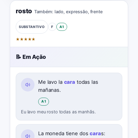
rosto
Também:
lado
,
expressão
,
frente
F
A1
SUBSTANTIVO
★
★
★
★
★
📝 Em Ação
Me lavo la
cara
todas las
mañanas.
A1
Eu lavo meu rosto todas as manhãs.
La moneda tiene dos
cara
s: